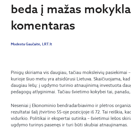
beda į mažas mokyklas
komentaras
Modesta Gaučaitė, LRT.lt
Pinigų skiriama vis daugiau, tačiau moksleivių pasiekimai – n
kurioje šiuo metu yra atsidūrusi Lietuva. Skaičiuojama, kad
daugiau lėšų: į ugdymo turinio atnaujinimą investuota daug
pedagogų atlyginimai. Tačiau švietimo kokybei tai, panašu,
Neseniai į Ekonominio bendradarbiavimo ir plėtros organiza
rezultatai šalį įtvirtino 55-oje pozicijoje iš 72. Tai reiškia, 
vidurkio. Politikai ir ekspertai sutinka – švietimui lėšos s
ugdymo turinys pasenęs ir turi būti skubiai atnaujinamas.