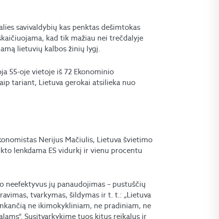
alies savivaldybių kas penktas dešimtokas
kaičiuojama, kad tik mažiau nei trečdalyje
amą lietuvių kalbos žinių lygį.
oja 55-oje vietoje iš 72 Ekonominio
ip tariant, Lietuva gerokai atsilieka nuo
konomistas Nerijus Mačiulis, Lietuva švietimo
nkto lenkdama ES vidurkį ir vienu procentu
, o neefektyvus jų panaudojimas – pustuščių
ravimas, tvarkymas, šildymas ir t. t.: „Lietuva
tenkančią ne ikimokykliniam, ne pradiniam, ne
lams“. Susitvarkykime tuos kitus reikalus ir