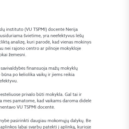
kslų instituto (VU TSPMI) docentė Nerija
susiduriama švietime, yra neefektyvus lėšų
tliktą analizę, kuri parodė, kad vienas mokinys
au nei rajono centro ar pilnoje mokykloje
rokai žemesni.
ad savivaldybės finansuoja mažų mokyklų
būna po keliolika vaikų ir jiems reikia
efektyvu.
teliuose privalo būti mokykla. Gal tai ir
ausia mes pamatome, kad vaikams daroma didelė
komentavo VU TSPMI docentė.
mybė pasirinkti daugiau mokomųjų dalykų. Be
aplinkos labai svarbu patekti į aplinką, kurioje