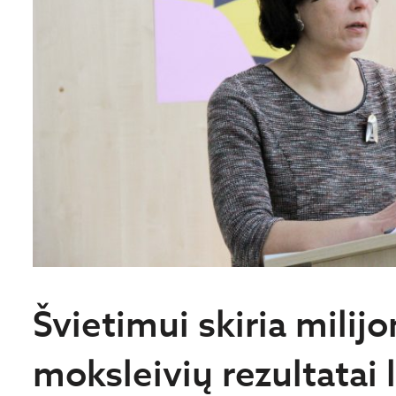
Švietimui skiria milij
moksleivių rezultatai l