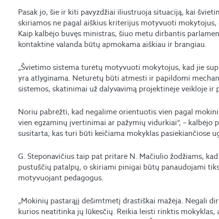
Pasak jo, šie ir kiti pavyzdžiai iliustruoja situaciją, kai švie
skiriamos ne pagal aiškius kriterijus motyvuoti mokytojus, o
Kaip kalbėjo buvęs ministras, šiuo metu dirbantis parlament
kontaktinė valanda būtų apmokama aiškiau ir brangiau.
„Švietimo sistema turėtų motyvuoti mokytojus, kad jie supras
yra atlyginama. Neturėtų būti atmesti ir papildomi mechan
sistemos, skatinimai už dalyvavimą projektinėje veikloje ir 
Noriu pabrėžti, kad negalime orientuotis vien pagal moki
vien egzaminų įvertinimai ar pažymių vidurkiai“, – kalbėjo 
susitarta, kas turi būti keičiama mokyklas pasiekiančios
G. Steponavičius taip pat pritarė N. Mačiulio žodžiams, kad
pustuščių patalpų, o skiriami pinigai būtų panaudojami tiksli
motyvuojant pedagogus.
„Mokinių pastarąjį dešimtmetį drastiškai mažėja. Negali dirb
kurios neatitinka jų lūkesčių. Reikia leisti rinktis mokyklas