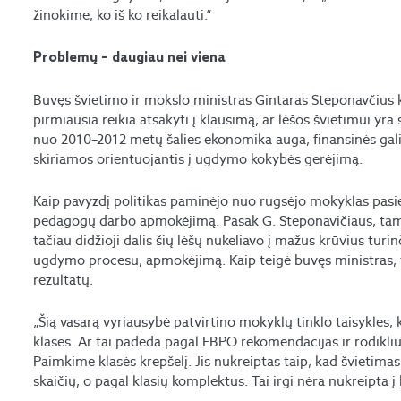
žinokime, ko iš ko reikalauti.“
Problemų – daugiau nei viena
Buvęs švietimo ir mokslo ministras Gintaras Steponavčius
pirmiausia reikia atsakyti į klausimą, ar lėšos švietimui yr
nuo 2010–2012 metų šalies ekonomika auga, finansinės galim
skiriamos orientuojantis į ugdymo kokybės gerėjimą.
Kaip pavyzdį politikas paminėjo nuo rugsėjo mokyklas pasiek
pedagogų darbo apmokėjimą. Pasak G. Steponavičiaus, tam 
tačiau didžioji dalis šių lėšų nukeliavo į mažus krūvius tur
ugdymo procesu, apmokėjimą. Kaip teigė buvęs ministras, t
rezultatų.
„Šią vasarą vyriausybė patvirtino mokyklų tinklo taisykles, k
klases. Ar tai padeda pagal EBPO rekomendacijas ir rodikli
Paimkime klasės krepšelį. Jis nukreiptas taip, kad švietim
skaičių, o pagal klasių komplektus. Tai irgi nėra nukreipta 