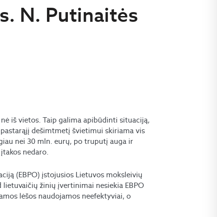
. N. Putinaitės
ė iš vietos. Taip galima apibūdinti situaciją,
 pastarąjį dešimtmetį švietimui skiriama vis
iau nei 30 mln. eurų, po truputį auga ir
 įtakos nedaro.
ciją (EBPO) įstojusios Lietuvos moksleivių
kad lietuvaičių žinių įvertinimai nesiekia EBPO
kiriamos lėšos naudojamos neefektyviai, o