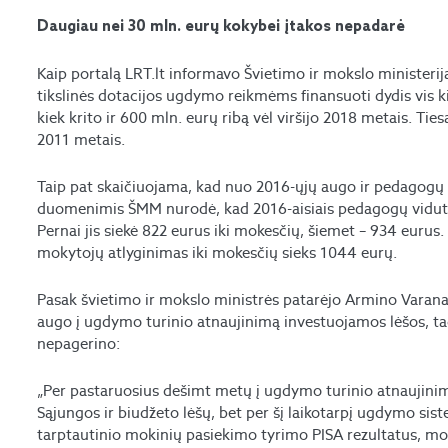
Daugiau nei 30 mln. eurų kokybei įtakos nepadarė
Kaip portalą LRT.lt informavo Švietimo ir mokslo ministerij
tikslinės dotacijos ugdymo reikmėms finansuoti dydis vis ki
kiek krito ir 600 mln. eurų ribą vėl viršijo 2018 metais. Ti
2011 metais.
Taip pat skaičiuojama, kad nuo 2016-ųjų augo ir pedagogų
duomenimis ŠMM nurodė, kad 2016-aisiais pedagogų vidutin
Pernai jis siekė 822 eurus iki mokesčių, šiemet – 934 eurus
mokytojų atlyginimas iki mokesčių sieks 1044 eurų.
Pasak švietimo ir mokslo ministrės patarėjo Armino Varana
augo į ugdymo turinio atnaujinimą investuojamos lėšos, t
nepagerino:
„Per pastaruosius dešimt metų į ugdymo turinio atnaujini
Sąjungos ir biudžeto lėšų, bet per šį laikotarpį ugdymo si
tarptautinio mokinių pasiekimo tyrimo PISA rezultatus, m