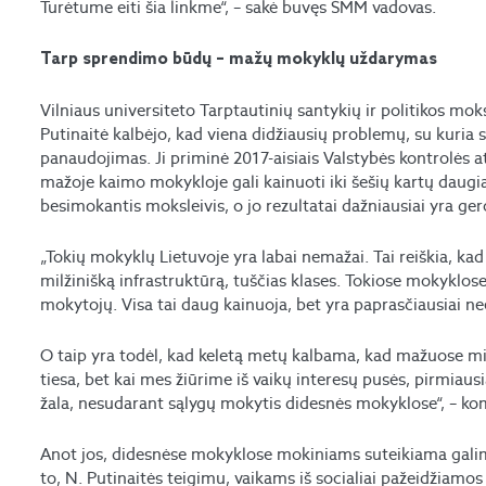
Turėtume eiti šia linkme“, – sakė buvęs ŠMM vadovas.
Tarp sprendimo būdų – mažų mokyklų uždarymas
Vilniaus universiteto Tarptautinių santykių ir politikos mo
Putinaitė kalbėjo, kad viena didžiausių problemų, su kuria 
panaudojimas. Ji priminė 2017-aisiais Valstybės kontrolės a
mažoje kaimo mokykloje gali kainuoti iki šešių kartų daugi
besimokantis moksleivis, o jo rezultatai dažniausiai yra ge
„Tokių mokyklų Lietuvoje yra labai nemažai. Tai reiškia, k
milžinišką infrastruktūrą, tuščias klases. Tokiose mokyklose 
mokytojų. Visa tai daug kainuoja, bet yra paprasčiausiai ne
O taip yra todėl, kad keletą metų kalbama, kad mažuose mies
tiesa, bet kai mes žiūrime iš vaikų interesų pusės, pirmi
žala, nesudarant sąlygų mokytis didesnės mokyklose“, – 
Anot jos, didesnėse mokyklose mokiniams suteikiama gali
to, N. Putinaitės teigimu, vaikams iš socialiai pažeidžiamos 