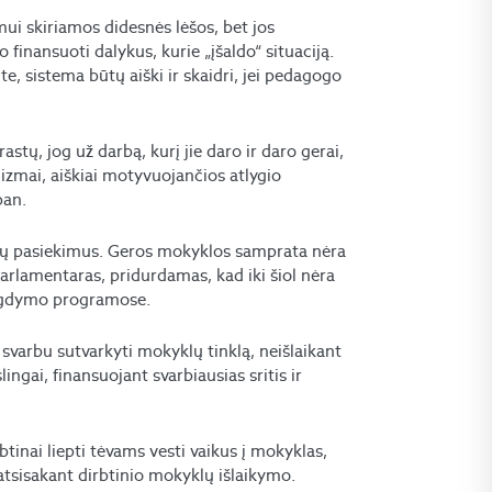
timui skiriamos didesnės lėšos, bet jos
 finansuoti dalykus, kurie „įšaldo“ situaciją.
e, sistema būtų aiški ir skaidri, jei pedagogo
tų, jog už darbą, kurį jie daro ir daro gerai,
izmai, aiškiai motyvuojančios atlygio
pan.
nių pasiekimus. Geros mokyklos samprata nėra
parlamentaras, pridurdamas, kad iki šiol nėra
e ugdymo programose.
 svarbu sutvarkyti mokyklų tinklą, neišlaikant
ngai, finansuojant svarbiausias sritis ir
tinai liepti tėvams vesti vaikus į mokyklas,
, atsisakant dirbtinio mokyklų išlaikymo.