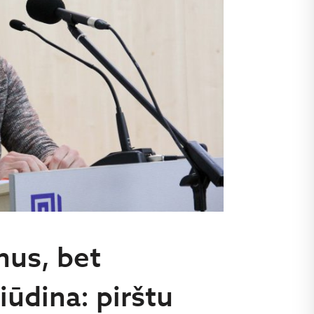
onus, bet
iūdina: pirštu