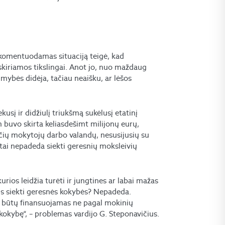
 komentuodamas situaciją teigė, kad
a skiriamos tikslingai. Anot jo, nuo maždaug
ybės didėja, tačiau neaišku, ar lėšos
usį ir didžiulį triukšmą sukėlusį etatinį
buvo skirta keliasdešimt milijonų eurų,
inčių mokytojų darbo valandų, nesusijusių su
ai nepadeda siekti geresnių moksleivių
urios leidžia turėti ir jungtines ar labai mažas
us siekti geresnės kokybės? Nepadeda.
as būtų finansuojamas ne pagal mokinių
į kokybę“, – problemas vardijo G. Steponavičius.