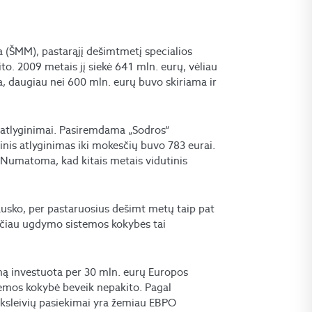
a (ŠMM), pastarąjį dešimtmetį specialios
to. 2009 metais jį siekė 641 mln. eurų, vėliau
esa, daugiau nei 600 mln. eurų buvo skiriama ir
 atlyginimai. Pasiremdama „Sodros“
is atlyginimas iki mokesčių buvo 783 eurai.
. Numatoma, kad kitais metais vidutinis
usko, per pastaruosius dešimt metų taip pat
ačiau ugdymo sistemos kokybės tai
mą investuota per 30 mln. eurų Europos
stemos kokybė beveik nepakito. Pagal
oksleivių pasiekimai yra žemiau EBPO