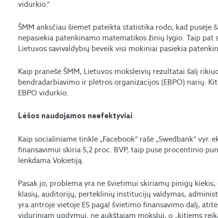
vidurkio.“
ŠMM anksčiau šiemet pateikta statistika rodo, kad pusėje š
nepasiekia patenkinamo matematikos žinių lygio. Taip pat s
Lietuvos savivaldybių beveik visi mokiniai pasiekia patenkin
Kaip pranešė ŠMM, Lietuvos moksleivių rezultatai šalį rikiu
bendradarbiavimo ir plėtros organizacijos (EBPO) narių. Kita
EBPO vidurkio.
Lėšos naudojamos neefektyviai
Kaip socialiniame tinkle „Facebook“ rašė „Swedbank“ vyr. e
finansavimui skiria 5,2 proc. BVP, taip puse procentinio pu
lenkdama Vokietiją.
Pasak jo, problema yra ne švietimui skiriamų pinigų kiekis
klasių, auditorijų, perteklinių institucijų valdymas, administ
yra antroje vietoje ES pagal švietimo finansavimo dalį, ati
viduriniam ugdymui, ne aukštajam mokslui, o „kitiems reika