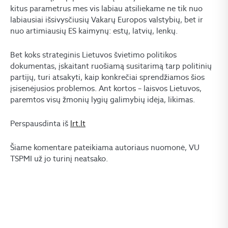
kitus parametrus mes vis labiau atsiliekame ne tik nuo
labiausiai išsivysčiusių Vakarų Europos valstybių, bet ir
nuo artimiausių ES kaimynų: estų, latvių, lenkų.
Bet koks strateginis Lietuvos švietimo politikos
dokumentas, įskaitant ruošiamą susitarimą tarp politinių
partijų, turi atsakyti, kaip konkrečiai sprendžiamos šios
įsisenėjusios problemos. Ant kortos – laisvos Lietuvos,
paremtos visų žmonių lygių galimybių idėja, likimas.
Perspausdinta iš
lrt.lt
Šiame komentare pateikiama autoriaus nuomonė, VU
TSPMI už jo turinį neatsako.