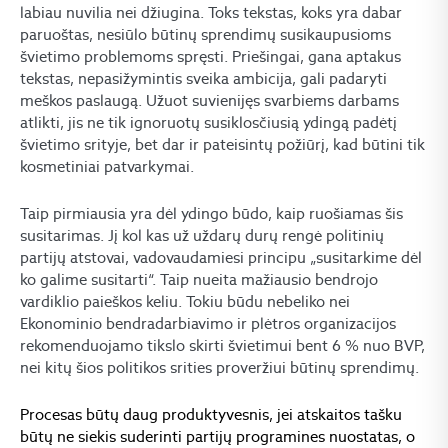
labiau nuvilia nei džiugina. Toks tekstas, koks yra dabar
paruoštas, nesiūlo būtinų sprendimų susikaupusioms
švietimo problemoms spręsti. Priešingai, gana aptakus
tekstas, nepasižymintis sveika ambicija, gali padaryti
meškos paslaugą. Užuot suvienijęs svarbiems darbams
atlikti, jis ne tik ignoruotų susiklosčiusią ydingą padėtį
švietimo srityje, bet dar ir pateisintų požiūrį, kad būtini tik
kosmetiniai patvarkymai.
Taip pirmiausia yra dėl ydingo būdo, kaip ruošiamas šis
susitarimas. Jį kol kas už uždarų durų rengė politinių
partijų atstovai, vadovaudamiesi principu „susitarkime dėl
ko galime susitarti“. Taip nueita mažiausio bendrojo
vardiklio paieškos keliu. Tokiu būdu nebeliko nei
Ekonominio bendradarbiavimo ir plėtros organizacijos
rekomenduojamo tikslo skirti švietimui bent 6 % nuo BVP,
nei kitų šios politikos srities proveržiui būtinų sprendimų.
Procesas būtų daug produktyvesnis, jei atskaitos tašku
būtų ne siekis suderinti partijų programines nuostatas, o