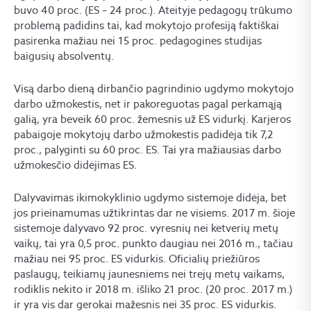
buvo 40 proc. (ES – 24 proc.). Ateityje pedagogų trūkumo
problemą padidins tai, kad mokytojo profesiją faktiškai
pasirenka mažiau nei 15 proc. pedagogines studijas
baigusių absolventų.
Visą darbo dieną dirbančio pagrindinio ugdymo mokytojo
darbo užmokestis, net ir pakoreguotas pagal perkamąją
galią, yra beveik 60 proc. žemesnis už ES vidurkį. Karjeros
pabaigoje mokytojų darbo užmokestis padidėja tik 7,2
proc., palyginti su 60 proc. ES. Tai yra mažiausias darbo
užmokesčio didėjimas ES.
Dalyvavimas ikimokyklinio ugdymo sistemoje didėja, bet
jos prieinamumas užtikrintas dar ne visiems. 2017 m. šioje
sistemoje dalyvavo 92 proc. vyresnių nei ketverių metų
vaikų, tai yra 0,5 proc. punkto daugiau nei 2016 m., tačiau
mažiau nei 95 proc. ES vidurkis. Oficialių priežiūros
paslaugų, teikiamų jaunesniems nei trejų metų vaikams,
rodiklis nekito ir 2018 m. išliko 21 proc. (20 proc. 2017 m.)
ir yra vis dar gerokai mažesnis nei 35 proc. ES vidurkis.