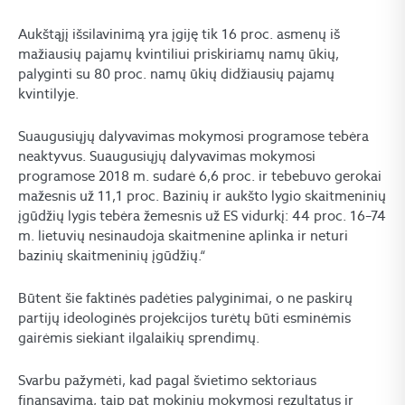
Aukštąjį išsilavinimą yra įgiję tik 16 proc. asmenų iš
mažiausių pajamų kvintiliui priskiriamų namų ūkių,
palyginti su 80 proc. namų ūkių didžiausių pajamų
kvintilyje.
Suaugusiųjų dalyvavimas mokymosi programose tebėra
neaktyvus. Suaugusiųjų dalyvavimas mokymosi
programose 2018 m. sudarė 6,6 proc. ir tebebuvo gerokai
mažesnis už 11,1 proc. Bazinių ir aukšto lygio skaitmeninių
įgūdžių lygis tebėra žemesnis už ES vidurkį: 44 proc. 16–74
m. lietuvių nesinaudoja skaitmenine aplinka ir neturi
bazinių skaitmeninių įgūdžių.“
Būtent šie faktinės padėties palyginimai, o ne paskirų
partijų ideologinės projekcijos turėtų būti esminėmis
gairėmis siekiant ilgalaikių sprendimų.
Svarbu pažymėti, kad pagal švietimo sektoriaus
finansavimą, taip pat mokinių mokymosi rezultatus ir