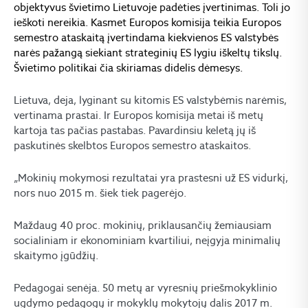
objektyvus švietimo Lietuvoje padėties įvertinimas. Toli jo
ieškoti nereikia. Kasmet Europos komisija teikia Europos
semestro ataskaitą įvertindama kiekvienos ES valstybės
narės pažangą siekiant strateginių ES lygiu iškeltų tikslų.
Švietimo politikai čia skiriamas didelis dėmesys.
Lietuva, deja, lyginant su kitomis ES valstybėmis narėmis,
vertinama prastai. Ir Europos komisija metai iš metų
kartoja tas pačias pastabas. Pavardinsiu keletą jų iš
paskutinės skelbtos Europos semestro ataskaitos.
„Mokinių mokymosi rezultatai yra prastesni už ES vidurkį,
nors nuo 2015 m. šiek tiek pagerėjo.
Maždaug 40 proc. mokinių, priklausančių žemiausiam
socialiniam ir ekonominiam kvartiliui, neįgyja minimalių
skaitymo įgūdžių.
Pedagogai senėja. 50 metų ar vyresnių priešmokyklinio
ugdymo pedagogų ir mokyklų mokytojų dalis 2017 m.