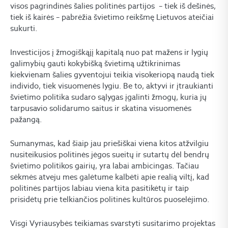
visos pagrindinės šalies politinės partijos – tiek iš dešinės,
tiek iš kairės – pabrėžia švietimo reikšmę Lietuvos ateičiai
sukurti.
Investicijos į žmogiškąjį kapitalą nuo pat mažens ir lygių
galimybių gauti kokybišką švietimą užtikrinimas
kiekvienam šalies gyventojui teikia visokeriopą naudą tiek
individo, tiek visuomenės lygiu. Be to, aktyvi ir įtraukianti
švietimo politika sudaro sąlygas įgalinti žmogų, kuria jų
tarpusavio solidarumo saitus ir skatina visuomenės
pažangą.
Sumanymas, kad šiaip jau priešiškai viena kitos atžvilgiu
nusiteikusios politinės jėgos sueitų ir sutartų dėl bendrų
švietimo politikos gairių, yra labai ambicingas. Tačiau
sėkmės atveju mes galėtume kalbėti apie realią viltį, kad
politinės partijos labiau viena kita pasitikėtų ir taip
prisidėtų prie telkiančios politinės kultūros puoselėjimo.
Visgi Vyriausybės teikiamas svarstyti susitarimo projektas