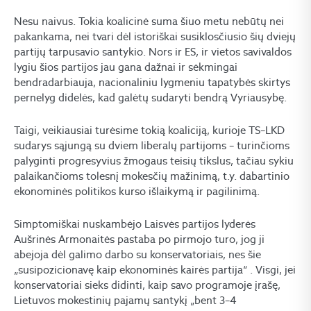
Nesu naivus. Tokia koalicinė suma šiuo metu nebūtų nei
pakankama, nei tvari dėl istoriškai susiklosčiusio šių dviejų
partijų tarpusavio santykio. Nors ir ES, ir vietos savivaldos
lygiu šios partijos jau gana dažnai ir sėkmingai
bendradarbiauja, nacionaliniu lygmeniu tapatybės skirtys
pernelyg didelės, kad galėtų sudaryti bendrą Vyriausybę.
Taigi, veikiausiai turėsime tokią koaliciją, kurioje TS–LKD
sudarys sąjungą su dviem liberalų partijoms – turinčioms
palyginti progresyvius žmogaus teisių tikslus, tačiau sykiu
palaikančioms tolesnį mokesčių mažinimą, t.y. dabartinio
ekonominės politikos kurso išlaikymą ir pagilinimą.
Simptomiškai nuskambėjo Laisvės partijos lyderės
Aušrinės Armonaitės pastaba po pirmojo turo, jog ji
abejoja dėl galimo darbo su konservatoriais, nes šie
„susipozicionavę kaip ekonominės kairės partija“ . Visgi, jei
konservatoriai sieks didinti, kaip savo programoje įrašę,
Lietuvos mokestinių pajamų santykį „bent 3–4