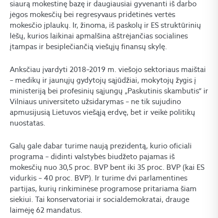
siaurą mokestinę bazę ir daugiausiai gyvenanti iš darbo
jėgos mokesčių bei regresyvaus pridėtinės vertės
mokesčio įplaukų. Ir, žinoma, iš paskolų ir ES struktūrinių
lėšų, kurios laikinai apmalšina aštrėjančias socialines
įtampas ir besiplečiančią viešųjų finansų skylę.
Anksčiau įvardyti 2018–2019 m. viešojo sektoriaus maištai
– medikų ir jaunųjų gydytojų sąjūdžiai, mokytojų žygis į
ministeriją bei profesinių sąjungų „Paskutinis skambutis“ ir
Vilniaus universiteto užsidarymas – ne tik sujudino
apmusijusią Lietuvos viešąją erdvę, bet ir veikė politikų
nuostatas.
Galų gale dabar turime naują prezidentą, kurio oficiali
programa – didinti valstybės biudžeto pajamas iš
mokesčių nuo 30,5 proc. BVP bent iki 35 proc. BVP (kai ES
vidurkis – 40 proc. BVP). Ir turime dvi parlamentines
partijas, kurių rinkiminėse programose pritariama šiam
siekiui. Tai konservatoriai ir socialdemokratai, drauge
laimėję 62 mandatus.