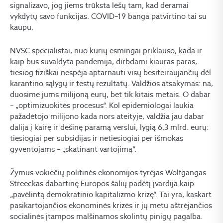
signalizavo, jog jiems trūksta lėšų tam, kad deramai
vykdytų savo funkcijas. COVID–19 banga patvirtino tai su
kaupu.
NVSC specialistai, nuo kurių esmingai priklauso, kada ir
kaip bus suvaldyta pandemija, dirbdami kiauras paras,
tiesiog fiziškai nespėja aptarnauti visų besiteiraujančių dėl
karantino sąlygų ir testų rezultatų. Valdžios atsakymas: na,
duosime jums milijoną eurų, bet tik kitais metais. O dabar
– „optimizuokitės procesus“. Kol epidemiologai laukia
pažadėtojo milijono kada nors ateityje, valdžia jau dabar
dalija į kairę ir dešinę paramą verslui, lygią 6,3 mlrd. eurų:
tiesiogiai per subsidijas ir netiesiogiai per išmokas
gyventojams – „skatinant vartojimą“.
Žymus vokiečių politinės ekonomijos tyrėjas Wolfgangas
Streeckas dabartinę Europos šalių padėtį įvardija kaip
„pavėlintą demokratinio kapitalizmo krizę“. Tai yra, kaskart
pasikartojančios ekonominės krizės ir jų metu aštrėjančios
socialinės įtampos malšinamos skolintų pinigų pagalba.