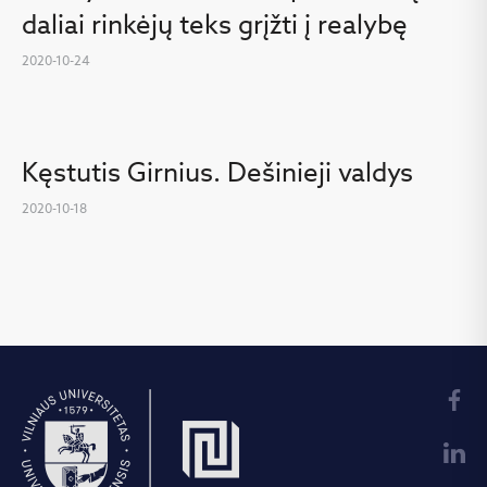
daliai rinkėjų teks grįžti į realybę
2020-10-24
Kęstutis Girnius. Dešinieji valdys
2020-10-18