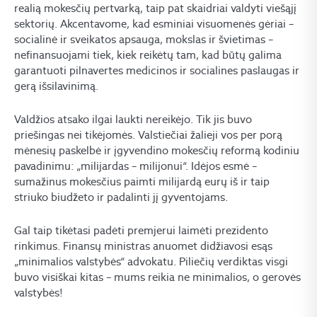
realią mokesčių pertvarką, taip pat skaidriai valdyti viešąjį
sektorių. Akcentavome, kad esminiai visuomenės gėriai –
socialinė ir sveikatos apsauga, mokslas ir švietimas –
nefinansuojami tiek, kiek reikėtų tam, kad būtų galima
garantuoti pilnavertes medicinos ir socialines paslaugas ir
gerą išsilavinimą.
Valdžios atsako ilgai laukti nereikėjo. Tik jis buvo
priešingas nei tikėjomės. Valstiečiai žalieji vos per porą
mėnesių paskelbė ir įgyvendino mokesčių reformą kodiniu
pavadinimu: „milijardas – milijonui“. Idėjos esmė –
sumažinus mokesčius paimti milijardą eurų iš ir taip
striuko biudžeto ir padalinti jį gyventojams.
Gal taip tikėtasi padėti premjerui laimėti prezidento
rinkimus. Finansų ministras anuomet didžiavosi esąs
„minimalios valstybės“ advokatu. Piliečių verdiktas visgi
buvo visiškai kitas – mums reikia ne minimalios, o gerovės
valstybės!