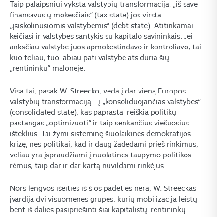
Taip palaipsniui vyksta valstybių transformacija: „iš save
finansavusių mokesčiais“ (tax state) jos virsta
„įsiskolinusiomis valstybėmis“ (debt state). Atitinkamai
keičiasi ir valstybės santykis su kapitalo savininkais. Jei
anksčiau valstybė juos apmokestindavo ir kontroliavo, tai
kuo toliau, tuo labiau pati valstybė atsiduria šių
„rentininkų“ malonėje.
Visa tai, pasak W. Streecko, veda į dar vieną Europos
valstybių transformaciją – į „konsoliduojančias valstybes“
(consolidated state), kas paprastai reiškia politikų
pastangas „optimizuoti“ ir taip senkančius viešuosius
išteklius. Tai žymi sisteminę šiuolaikinės demokratijos
krizę, nes politikai, kad ir daug žadėdami prieš rinkimus,
vėliau yra įspraudžiami į nuolatinės taupymo politikos
rėmus, taip dar ir dar kartą nuvildami rinkėjus.
Nors lengvos išeities iš šios padėties nėra, W. Streeckas
įvardija dvi visuomenės grupes, kurių mobilizacija leistų
bent iš dalies pasipriešinti šiai kapitalistų–rentininkų