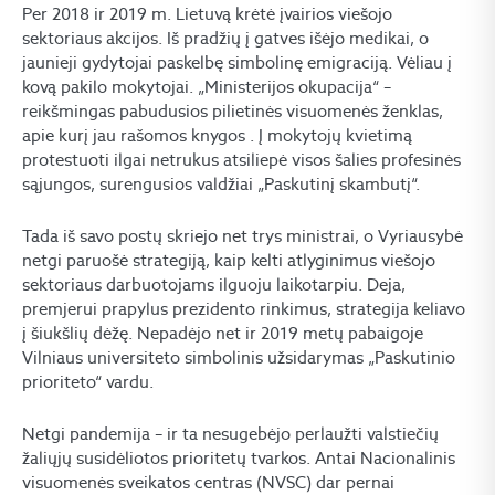
Per 2018 ir 2019 m. Lietuvą krėtė įvairios viešojo
sektoriaus akcijos. Iš pradžių į gatves išėjo medikai, o
jaunieji gydytojai paskelbę simbolinę emigraciją. Vėliau į
kovą pakilo mokytojai. „Ministerijos okupacija“ –
reikšmingas pabudusios pilietinės visuomenės ženklas,
apie kurį jau rašomos knygos . Į mokytojų kvietimą
protestuoti ilgai netrukus atsiliepė visos šalies profesinės
sąjungos, surengusios valdžiai „Paskutinį skambutį“.
Tada iš savo postų skriejo net trys ministrai, o Vyriausybė
netgi paruošė strategiją, kaip kelti atlyginimus viešojo
sektoriaus darbuotojams ilguoju laikotarpiu. Deja,
premjerui prapylus prezidento rinkimus, strategija keliavo
į šiukšlių dėžę. Nepadėjo net ir 2019 metų pabaigoje
Vilniaus universiteto simbolinis užsidarymas „Paskutinio
prioriteto“ vardu.
Netgi pandemija – ir ta nesugebėjo perlaužti valstiečių
žaliųjų susidėliotos prioritetų tvarkos. Antai Nacionalinis
visuomenės sveikatos centras (NVSC) dar pernai