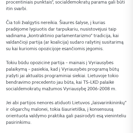
procentiniais punktais“, socialdemokratų parama gali būti
itin svarbi.
Čia toli žvalgytis nereikia. Šiaurės šalyse, į kurias
pradėjome lygiuotis dar tarpukariu, nusistovėjusi taip
vadinama „kontraktinio parlamentarizmo“ tradicija, kai
valdančioji partija (ar koalicija) sudaro rašytinį susitarimą
su kai kuriomis opozicijoje esančiomis jėgomis.
Tokiu būdu opozicinė partija – mainais į Vyriausybės
palaikymą – pasiekia, kad į Vyriausybės programą būtų
įrašyti jai aktualūs programiniai siekiai. Lietuvoje tokio
bendravimo precedento jau būta, kai TS–LKD palaikė
socialdemokratų mažumos Vyriausybę 2006–2008 m.
Jei abi partijos nenorės atiduoti Lietuvos „laisvarinkininkų“
ir oligarchų malonei, tokia šiaurietiška, į konsensusą
orientuota valdymo praktika gali pasirodyti esą vieninteliu
pasirinkimu.