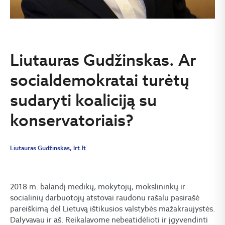
Liutauras Gudžinskas. Ar
socialdemokratai turėtų
sudaryti koaliciją su
konservatoriais?
Liutauras Gudžinskas, lrt.lt
2018 m. balandį medikų, mokytojų, mokslininkų ir
socialinių darbuotojų atstovai raudonu rašalu pasirašė
pareiškimą dėl Lietuvą ištikusios valstybės mažakraujystės.
Dalyvavau ir aš. Reikalavome nebeatidėlioti ir įgyvendinti