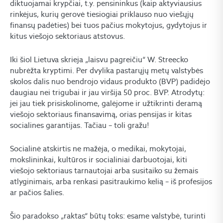
diktuojamai krypčiai, t.y. pensininkus (kaip aktyviausius
rinkėjus, kurių gerovė tiesiogiai priklauso nuo viešųjų
finansų padėties) bei tuos pačius mokytojus, gydytojus ir
kitus viešojo sektoriaus atstovus.
Iki šiol Lietuva skrieja „laisvu pagreičiu“ W. Streecko
nubrėžta kryptimi. Per dvylika pastarųjų metų valstybės
skolos dalis nuo bendrojo vidaus produkto (BVP) padidėjo
daugiau nei trigubai ir jau viršija 50 proc. BVP. Atrodytų:
jei jau tiek prisiskolinome, galėjome ir užtikrinti deramą
viešojo sektoriaus finansavimą, orias pensijas ir kitas
socialines garantijas. Tačiau – toli gražu!
Socialinė atskirtis ne mažėja, o medikai, mokytojai,
mokslininkai, kultūros ir socialiniai darbuotojai, kiti
viešojo sektoriaus tarnautojai arba susitaiko su žemais
atlyginimais, arba renkasi pasitraukimo kelią – iš profesijos
ar pačios šalies.
Šio paradokso „raktas“ būtų toks: esame valstybė, turinti