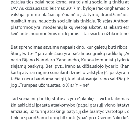
pataisa tiesiogiai netaikoma, yra teisinių socialinių tinkl
JAV Aukščiausiasis Teismas 2017 m. byloje Packinghamas prie
valstijai priimti plačiai aprėpiančio įstatymo, draudžiančio
nusikaltimus, naudotis socialiniais tinklais. Teisėjas Anth
platformos yra „modernių laikų viešoji aikštė“, atliekanti
keičiantis nuomonėmis ir idėjomis – tai svarbu užtikrinti ne
Bet sprendimas savaime nepaaiškino, kur galėtų būti ribos 
Štai „Twitter“ jau anksčiau yra pašalinusi graikų radikalų „
nario Bijano Namdaro Zanganeho, Kubos komunistų lyderio R
siejamų paskyrų. Bet, pvz., Irano aukščiausiojo lyderio Khame
kartą atvirai ragino sunaikinti Izraelio valstybę (ši paskyra
tačiau nėra bandoma neigti, kad atstovauja Irano valdžią). Ki
jog „Trumpas uždraustas, o X ar Y – ne“.
Tad socialinių tinklų statusas yra išplaukęs. Tvirtai laikoma
žiniasklaidai įprasta atsakomybė (pagal garsųjį vieno įstatym
amžiaus, už turinį atsakingi patys jį skelbiantys vartotojai,
tinklai spaudžiami turinį filtruoti (ypač po užsienio šalių ki