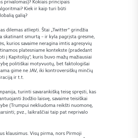
ems privalomas)? Kokiais principais
lgoritmai? Kiek ir kaip turi būti
obalią galią?
 dilemas atliepti. Štai „Twitter“ grindžia
a skatinant smurtą – ir kyla pagrįsta grėsmė,
ės, kurios savaime neragina imtis agresyvių
vertinamos platesniame kontekste (pradedant
i į Kapitolijų“, kuris buvo mažų mažiausiai
gybę politiškai motyvuotų, bet faktologišai
bama gimė ne JAV, iki kontroversiškų minčių
ciją ir t.t.
panija, turinti savarankišką teisę spręsti, kas
rantuojanti žodžio laisvę, savaime teisiškai
ausybe (Trumpui nekliudoma reikšti nuomonę,
rsinti; pvz., laikraščiai taip pat neprivalo
ius klausimus. Visų pirma, nors Pirmoji