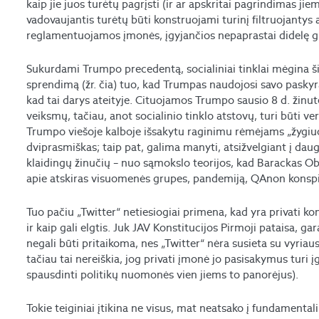
kaip jie juos turėtų pagrįsti (ir ar apskritai pagrindimas ji
vadovaujantis turėtų būti konstruojami turinį filtruojantys a
reglamentuojamos įmonės, įgyjančios nepaprastai didelę gl
Sukurdami Trumpo precedentą, socialiniai tinklai mėgina šias
sprendimą (žr. čia) tuo, kad Trumpas naudojosi savo paskyr
kad tai darys ateityje. Cituojamos Trumpo sausio 8 d. žinut
veiksmų, tačiau, anot socialinio tinklo atstovų, turi būti 
Trumpo viešoje kalboje išsakytu raginimu rėmėjams „žygiuot
dviprasmiškas; taip pat, galima manyti, atsižvelgiant į dau
klaidingų žinučių – nuo sąmokslo teorijos, kad Barackas O
apie atskiras visuomenės grupes, pandemiją, QAnon konspira
Tuo pačiu „Twitter“ netiesiogiai primena, kad yra privati kom
ir kaip gali elgtis. Juk JAV Konstitucijos Pirmoji pataisa, ga
negali būti pritaikoma, nes „Twitter“ nėra susieta su vyri
tačiau tai nereiškia, jog privati įmonė jo pasisakymus turi įga
spausdinti politikų nuomonės vien jiems to panorėjus).
Tokie teiginiai įtikina ne visus, mat neatsako į fundamental