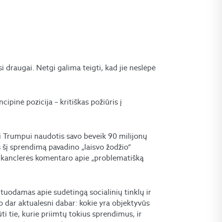
draugai. Netgi galima teigti, kad jie neslėpė
ncipinė pozicija – kritiškas požiūris į
i Trumpui naudotis savo beveik 90 milijonų
s šį sprendimą pavadino „laisvo žodžio“
s kanclerės komentaro apie „problematišką
utuodamas apie sudėtingą socialinių tinklų ir
o dar aktualesni dabar: kokie yra objektyvūs
ūti tie, kurie priimtų tokius sprendimus, ir