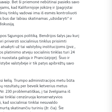
ė savaip. Bet ši priemonė nebūtinai pasieks savo
ms, kad Kalifornijoje įsikūrę ir (pagrįstai
inių tinklų vadovai ima iš esmės kontroliuoti
s bus dar labiau skatinamas „užsidaryti“ ir
iskusiją.
pos Sąjungos politiką. Bendrijos šalys jau kurį
i priversti socialinius tinklus prisiimti
atsakyti už tai valstybių institucijoms (pvz.,
s platinimo atveju socialinis tinklas turi 24
i nuostata galioja ir Prancūzijoje). Šiuo ir
alstybe valstybėje ir tik patys apibrėžtų savo
inasi kelią. Trumpo administracijos metu būta
ų rezultatų per beveik ketverius metus
 Nr. 230 problematiškas, į tai žvelgiama iš
iai tinklai cenzūruoja konservatyvios
 kad socialiniai tinklai nesuvaldo
rtą skatinančiu turiniu (žr. čia). Šie