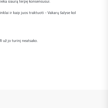
ieka siaurą terpę konsensusui.
klai ir kaip juos traktuoti – Vakarų šalyse kol
už jo turinį neatsako.