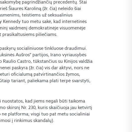
ų atsakomybę pagrindžiančių precedentų. Štai
š Šiaurės Karoliną (žr. čia) neleido šiai
 asmenims, teistiems už seksualinius
ony Kennedy tuo metu sakė, kad internetinės
 esminį vaidmenį demokratinėje visuomenėje
t prasikaltusiems piliečiams.
paskyrų socialiniuose tinkluose draudimui.
Auksinės Aušros“ partijos, Irano vyriausybės
aulio Castro, tūkstančius su Kinijos valdžia
nei paskyra (žr. čia) vis dar aktyvi, nors ne
 neturi oficialumą patvirtinančios žymos,
taip tariant, paliekama plati terpė svarstyti,
si nuostatos, kad jiems negali būti taikoma
o skirsnį Nr. 230, kuris skaičiuoja jau ketvirtį
 o ne platforma; visgi tuo pat metu socialiniai
šimosi į rinkimus skandalų).