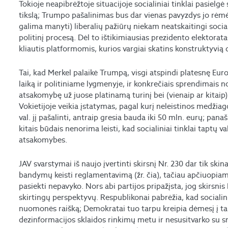
Tokioje neapibrėžtoje situacijoje socialiniai tinklai pasielg
tikslą; Trumpo pašalinimas bus dar vienas pavyzdys jo rėmėja
galima manyti) liberalių pažiūrų niekam neatskaitingi social
politinį procesą. Dėl to ištikimiausias prezidento elektorata
kliautis platformomis, kurios vargiai skatins konstruktyvią d
Tai, kad Merkel palaikė Trumpą, visgi atspindi platesnę Euro
laiką ir politiniame lygmenyje, ir konkrečiais sprendimais nor
atsakomybę už juose platinamą turinį bei (vienaip ar kitaip) 
Vokietijoje veikia įstatymas, pagal kurį neleistinos medžiago
val. jį pašalinti, antraip gresia bauda iki 50 mln. eurų; panaš
kitais būdais nenorima leisti, kad socialiniai tinklai taptų v
atsakomybes.
JAV svarstymai iš naujo įvertinti skirsnį Nr. 230 dar tik sk
bandymų keisti reglamentavimą (žr. čia), tačiau apčiuopiam
pasiekti nepavyko. Nors abi partijos pripažįsta, jog skirsnis
skirtingų perspektyvų. Respublikonai pabrėžia, kad socialin
nuomonės raišką; Demokratai tuo tarpu kreipia dėmesį į tai,
dezinformacijos sklaidos rinkimų metu ir nesusitvarko su smu