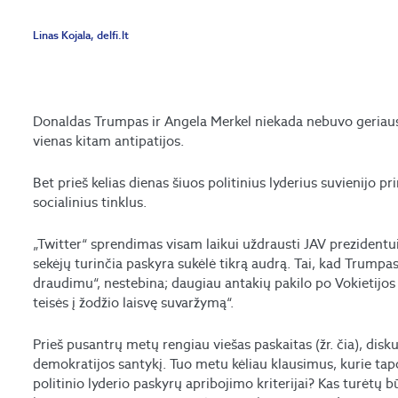
Linas Kojala, delfi.lt
Donaldas Trumpas ir Angela Merkel niekada nebuvo geriausi 
vienas kitam antipatijos.
Bet prieš kelias dienas šiuos politinius lyderius suvienijo pri
socialinius tinklus.
„Twitter“ sprendimas visam laikui uždrausti JAV prezidentu
sekėjų turinčia paskyra sukėlė tikrą audrą. Tai, kad Trumpa
draudimu“, nestebina; daugiau antakių pakilo po Vokietijo
teisės į žodžio laisvę suvaržymą“.
Prieš pusantrų metų rengiau viešas paskaitas (žr. čia), disk
demokratijos santykį. Tuo metu kėliau klausimus, kurie tap
politinio lyderio paskyrų apribojimo kriterijai? Kas turėtų b