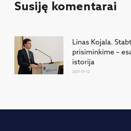
Susiję komentarai
Linas Kojala. Stab
prisiminkime – e
istorija
2021-01-12