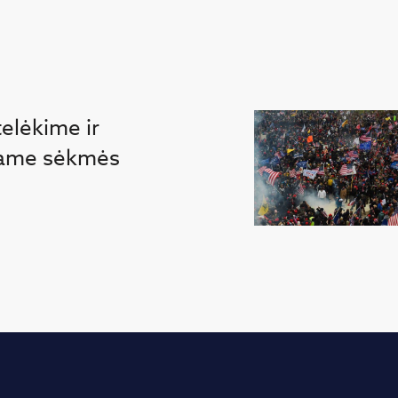
telėkime ir
same sėkmės