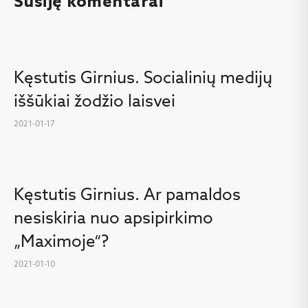
Susiję komentarai
Kęstutis Girnius. Socialinių medijų
iššūkiai žodžio laisvei
2021-01-17
Kęstutis Girnius. Ar pamaldos
nesiskiria nuo apsipirkimo
„Maximoje“?
2021-01-10