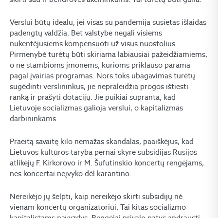
Verslui būtų idealu, jei visas su pandemija susietas išlaidas
padengtų valdžia. Bet valstybė negali visiems
nukentėjusiems kompensuoti už visus nuostolius.
Pirmenybė turėtų būti skiriama labiausiai pažeidžiamiems,
o ne stambioms įmonėms, kurioms priklauso parama
pagal įvairias programas. Nors toks ubagavimas turėtų
sugėdinti verslininkus, jie nepraleidžia progos ištiesti
ranką ir prašyti dotacijų. Jie puikiai supranta, kad
Lietuvoje socializmas galioja verslui, o kapitalizmas
darbininkams.
Praeitą savaitę kilo nemažas skandalas, paaiškėjus, kad
Lietuvos kultūros taryba pernai skyrė subsidijas Rusijos
atlikėjų F. Kirkorovo ir M. Šufutinskio koncertų rengėjams,
nes koncertai neįvyko dėl karantino.
Nereikėjo jų šelpti, kaip nereikėjo skirti subsidijų nė
vienam koncertų organizatoriui. Tai kitas socializmo
kapitalistams pavyzdys. Rengėjai privalo patys apdrausti