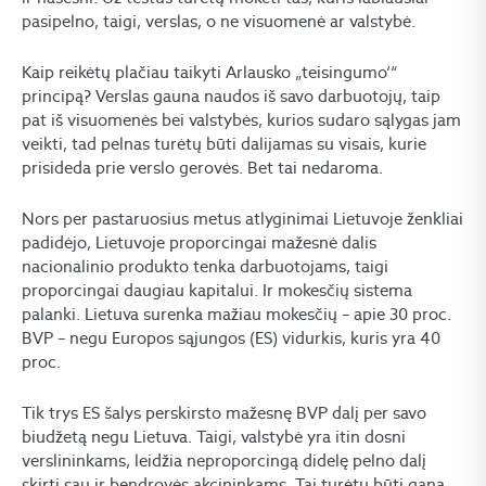
pasipelno, taigi, verslas, o ne visuomenė ar valstybė.
Kaip reikėtų plačiau taikyti Arlausko „teisingumo‘“
principą? Verslas gauna naudos iš savo darbuotojų, taip
pat iš visuomenės bei valstybės, kurios sudaro sąlygas jam
veikti, tad pelnas turėtų būti dalijamas su visais, kurie
prisideda prie verslo gerovės. Bet tai nedaroma.
Nors per pastaruosius metus atlyginimai Lietuvoje ženkliai
padidėjo, Lietuvoje proporcingai mažesnė dalis
nacionalinio produkto tenka darbuotojams, taigi
proporcingai daugiau kapitalui. Ir mokesčių sistema
palanki. Lietuva surenka mažiau mokesčių – apie 30 proc.
BVP – negu Europos sąjungos (ES) vidurkis, kuris yra 40
proc.
Tik trys ES šalys perskirsto mažesnę BVP dalį per savo
biudžetą negu Lietuva. Taigi, valstybė yra itin dosni
verslininkams, leidžia neproporcingą didelę pelno dalį
skirti sau ir bendrovės akcininkams. Tai turėtų būti gana.