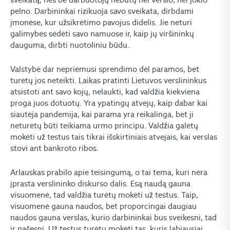
pelno. Darbininkai rizikuoja savo sveikata, dirbdami
įmonėse, kur užsikrėtimo pavojus didelis. Jie neturi
galimybės sėdėti savo namuose ir, kaip jų viršininkų
dauguma, dirbti nuotoliniu būdu.
Valstybė dar nepriėmusi sprendimo dėl paramos, bet
turėtų jos neteikti. Laikas pratinti Lietuvos verslininkus
atsistoti ant savo kojų, nelaukti, kad valdžia kiekviena
proga juos dotuotų. Yra ypatingų atvejų, kaip dabar kai
siautėja pandemija, kai parama yra reikalinga, bet ji
neturėtų būti teikiama urmo principu. Valdžia galėtų
mokėti už testus tais tikrai išskirtiniais atvejais, kai verslas
stovi ant bankroto ribos.
Arlauskas prabilo apie teisingumą, o tai tema, kuri nėra
įprasta verslininko diskurso dalis. Esą naudą gauna
visuomenė, tad valdžia turėtų mokėti už testus. Taip,
visuomenė gauna naudos, bet proporcingai daugiau
naudos gauna verslas, kurio darbininkai bus sveikesni, tad
ir našesni. Už testus turėtų mokėti tas, kuris labiausiai