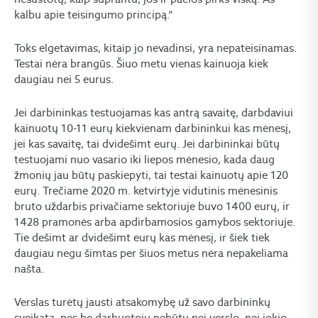
kalbu apie teisingumo principą.“
Toks elgetavimas, kitaip jo nevadinsi, yra nepateisinamas.
Testai nėra brangūs. Šiuo metu vienas kainuoja kiek
daugiau nei 5 eurus.
Jei darbininkas testuojamas kas antrą savaitę, darbdaviui
kainuotų 10-11 eurų kiekvienam darbininkui kas mėnesį,
jei kas savaitę, tai dvidešimt eurų. Jei darbininkai būtų
testuojami nuo vasario iki liepos mėnesio, kada daug
žmonių jau būtų paskiepyti, tai testai kainuotų apie 120
eurų. Trečiame 2020 m. ketvirtyje vidutinis mėnesinis
bruto uždarbis privačiame sektoriuje buvo 1400 eurų, ir
1428 pramonės arba apdirbamosios gamybos sektoriuje.
Tie dešimt ar dvidešimt eurų kas mėnesį, ir šiek tiek
daugiau negu šimtas per šiuos metus nėra nepakeliama
našta.
Verslas turėtų jausti atsakomybę už savo darbininkų
sveikatą, nes be darbuotojų nebūtų nei verslo, nei jokio