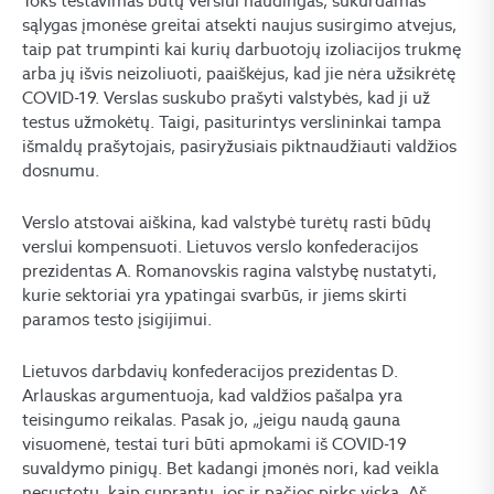
Toks testavimas būtų verslui naudingas, sukurdamas
sąlygas įmonėse greitai atsekti naujus susirgimo atvejus,
taip pat trumpinti kai kurių darbuotojų izoliacijos trukmę
arba jų išvis neizoliuoti, paaiškėjus, kad jie nėra užsikrėtę
COVID-19. Verslas suskubo prašyti valstybės, kad ji už
testus užmokėtų. Taigi, pasiturintys verslininkai tampa
išmaldų prašytojais, pasiryžusiais piktnaudžiauti valdžios
dosnumu.
Verslo atstovai aiškina, kad valstybė turėtų rasti būdų
verslui kompensuoti. Lietuvos verslo konfederacijos
prezidentas A. Romanovskis ragina valstybę nustatyti,
kurie sektoriai yra ypatingai svarbūs, ir jiems skirti
paramos testo įsigijimui.
Lietuvos darbdavių konfederacijos prezidentas D.
Arlauskas argumentuoja, kad valdžios pašalpa yra
teisingumo reikalas. Pasak jo, „jeigu naudą gauna
visuomenė, testai turi būti apmokami iš COVID-19
suvaldymo pinigų. Bet kadangi įmonės nori, kad veikla
nesustotų, kaip suprantu, jos ir pačios pirks viską. Aš