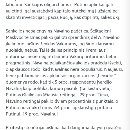
labdarai. Sankcijos oligarchams ir Putino aplinkai gali
sulėtinti, gal sustabdyti kapitalo nutekėjimą į užsienį bei
skatinti investicijas į pačią Rusiją, kas stiprintų šalies ūkį.
Sankcijos nepalengvins Navalno padėties. Šeštadienį
Maskvos teismas paliko galioti sprendimą dėl A. Navalno
įkalinimo, aiškus ženklas Vakarams, jog šiuo klausimu
nuolaidų nebus. Tai iš dalies principinis Kremliaus
nutarimas nebemėginti laimėti Vakarų pritarimo, bet ir
pragmatinis. Navalną palaikančios akcijos pradeda išsekti,
o apklausos rodo, kad Navalnas nėra populiarus. Naujausi,
bene patikimiausios apklausos organizacijos „Levados“
duomenys rodo, kad tik 5 proc. respondentų įvardijo
Navalną kaip politiką, kuriuo pasitiki (tai šešta vieta),
Putinas išlaikė aukščiausią reitingą – 29 proc. Tiesa,
Navalno reitingai pakilo dviem procentiniais punktais, o
Putino nusmuko trimis. 64 proc. apklaustųjų pritaria
Putinui, 19 proc. Navalnui
Protestų stebėtojai aiškina, kad dauguma dalyvių neatėjo