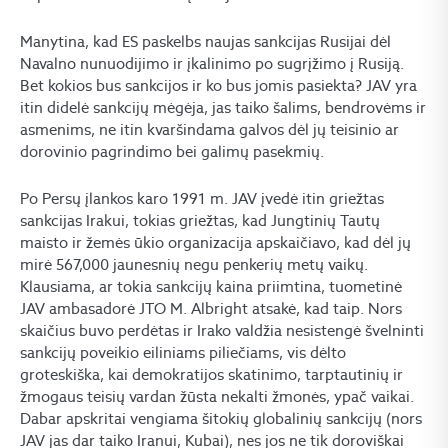
Manytina, kad ES paskelbs naujas sankcijas Rusijai dėl
Navalno nunuodijimo ir įkalinimo po sugrįžimo į Rusiją.
Bet kokios bus sankcijos ir ko bus jomis pasiekta? JAV yra
itin didelė sankcijų mėgėja, jas taiko šalims, bendrovėms ir
asmenims, ne itin kvaršindama galvos dėl jų teisinio ar
dorovinio pagrindimo bei galimų pasekmių.
Po Persų įlankos karo 1991 m. JAV įvedė itin griežtas
sankcijas Irakui, tokias griežtas, kad Jungtinių Tautų
maisto ir žemės ūkio organizacija apskaičiavo, kad dėl jų
mirė 567,000 jaunesnių negu penkerių metų vaikų.
Klausiama, ar tokia sankcijų kaina priimtina, tuometinė
JAV ambasadorė JTO M. Albright atsakė, kad taip. Nors
skaičius buvo perdėtas ir Irako valdžia nesistengė švelninti
sankcijų poveikio eiliniams piliečiams, vis dėlto
groteskiška, kai demokratijos skatinimo, tarptautinių ir
žmogaus teisių vardan žūsta nekalti žmonės, ypač vaikai.
Dabar apskritai vengiama šitokių globalinių sankcijų (nors
JAV jas dar taiko Iranui, Kubai), nes jos ne tik doroviškai