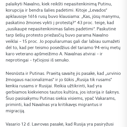
palaikyti Navalno, kiek reikšti nepasitenkinimą Putinu,
korupcija ir bendra šalies padėtimi. Kitoje „Levados“
apklausoje 1616 rusų buvo klausiama: „Kas, jūsų manymu,
paskatino žmones vykti į protestą?“ 43 proc. teigė, kad
„susikaupė nepasitenkinimas šalies padėtimi“. Paskutinė
tarp šešių protesto priežasčių buvo parama Navalno
veiklai – 15 proc. Jo populiarumas gali dar labiau sumažėti
dėl to, kad per teismo posėdžius dėl tariamo 94-erių metų
karo veterano apšmeižimo A. Navalnas atvirai – ir
neprotingai – tyčiojosi iš senuko.
Nesnūsta ir Putinas. Praeitą savaitę jis pasakė, kad „urvinio
žmogaus nacionalizmas“ ir jo šūkis „Rusija tik rusams“
kenkia rusams ir Rusijai. Reikia užtikrinti, kad yra
gerbiamos kiekvienos tautos kultūra, jos istorija ir šaknys.
Šiuo pasisakymu Putinas siekia visiems, ypač Vakarams,
priminti, kad Navalnas yra kritikavęs migrantus ir
migraciją.
Vasario 12 d. Lavrovas pasakė, kad Rusija yra pasiryžusi