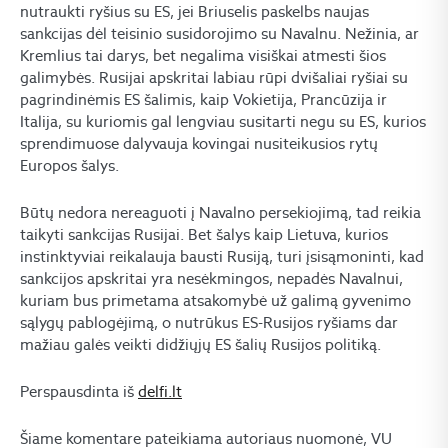
nutraukti ryšius su ES, jei Briuselis paskelbs naujas
sankcijas dėl teisinio susidorojimo su Navalnu. Nežinia, ar
Kremlius tai darys, bet negalima visiškai atmesti šios
galimybės. Rusijai apskritai labiau rūpi dvišaliai ryšiai su
pagrindinėmis ES šalimis, kaip Vokietija, Prancūzija ir
Italija, su kuriomis gal lengviau susitarti negu su ES, kurios
sprendimuose dalyvauja kovingai nusiteikusios rytų
Europos šalys.
Būtų nedora nereaguoti į Navalno persekiojimą, tad reikia
taikyti sankcijas Rusijai. Bet šalys kaip Lietuva, kurios
instinktyviai reikalauja bausti Rusiją, turi įsisąmoninti, kad
sankcijos apskritai yra nesėkmingos, nepadės Navalnui,
kuriam bus primetama atsakomybė už galimą gyvenimo
sąlygų pablogėjimą, o nutrūkus ES-Rusijos ryšiams dar
mažiau galės veikti didžiųjų ES šalių Rusijos politiką.
Perspausdinta iš
delfi.lt
Šiame komentare pateikiama autoriaus nuomonė, VU