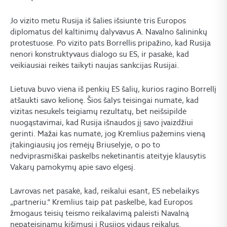
Jo vizito metu Rusija iš šalies išsiuntė tris Europos
diplomatus dėl kaltinimų dalyvavus A. Navalno šalininkų
protestuose. Po vizito pats Borrellis pripažino, kad Rusija
nenori konstruktyvaus dialogo su ES, ir pasakė, kad
veikiausiai reikės taikyti naujas sankcijas Rusijai.
Lietuva buvo viena iš penkių ES šalių, kurios ragino Borrellį
atšaukti savo kelionę. Šios šalys teisingai numatė, kad
vizitas nesukels teigiamų rezultatų, bet neišsipildė
nuogąstavimai, kad Rusija išnaudos jį savo įvaizdžiui
gerinti. Mažai kas numatė, jog Kremlius pažemins vieną
įtakingiausių jos rėmėjų Briuselyje, o po to
nedviprasmiškai paskelbs neketinantis ateityje klausytis
Vakarų pamokymų apie savo elgesį.
Lavrovas net pasakė, kad, reikalui esant, ES nebelaikys
„partneriu.“ Kremlius taip pat paskelbė, kad Europos
žmogaus teisių teismo reikalavimą paleisti Navalną
nepateisinamu kišimusi į Rusijos vidaus reikalus.