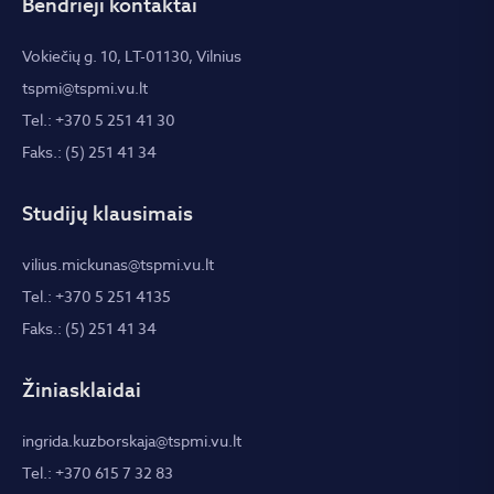
Bendrieji kontaktai
Vokiečių g. 10, LT-01130, Vilnius
tspmi@tspmi.vu.lt
Tel.: +370 5 251 41 30
Faks.: (5) 251 41 34
Studijų klausimais
vilius.mickunas@tspmi.vu.lt
Tel.: +370 5 251 4135
Faks.: (5) 251 41 34
Žiniasklaidai
ingrida.kuzborskaja@tspmi.vu.lt
Tel.: +370 615 7 32 83