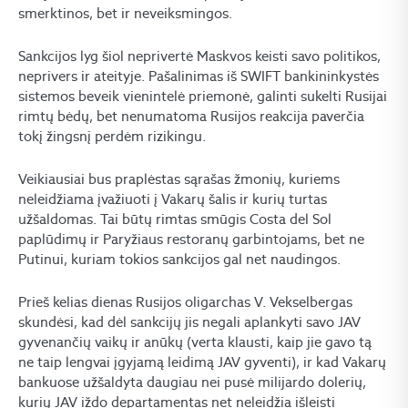
smerktinos, bet ir neveiksmingos.
Sankcijos lyg šiol neprivertė Maskvos keisti savo politikos,
neprivers ir ateityje. Pašalinimas iš SWIFT bankininkystės
sistemos beveik vienintelė priemonė, galinti sukelti Rusijai
rimtų bėdų, bet nenumatoma Rusijos reakcija paverčia
tokį žingsnį perdėm rizikingu.
Veikiausiai bus praplėstas sąrašas žmonių, kuriems
neleidžiama įvažiuoti į Vakarų šalis ir kurių turtas
užšaldomas. Tai būtų rimtas smūgis Costa del Sol
paplūdimų ir Paryžiaus restoranų garbintojams, bet ne
Putinui, kuriam tokios sankcijos gal net naudingos.
Prieš kelias dienas Rusijos oligarchas V. Vekselbergas
skundėsi, kad dėl sankcijų jis negali aplankyti savo JAV
gyvenančių vaikų ir anūkų (verta klausti, kaip jie gavo tą
ne taip lengvai įgyjamą leidimą JAV gyventi), ir kad Vakarų
bankuose užšaldyta daugiau nei pusė milijardo dolerių,
kurių JAV iždo departamentas net neleidžia išleisti