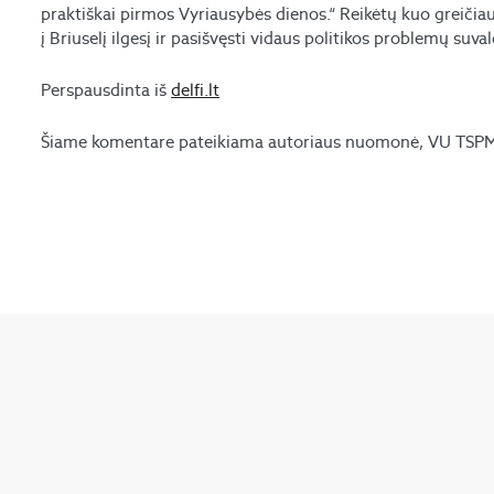
praktiškai pirmos Vyriausybės dienos.“ Reikėtų kuo greičiau
į Briuselį ilgesį ir pasišvęsti vidaus politikos problemų suva
Perspausdinta iš
delfi.lt
Šiame komentare pateikiama autoriaus nuomonė, VU TSPMI 