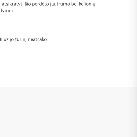
 atsikratyti šio perdėto jautrumo bei kelionių
ldymui.
už jo turinį neatsako.