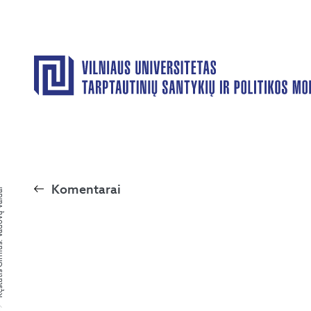
Komentarai
 Vadovų vaidai