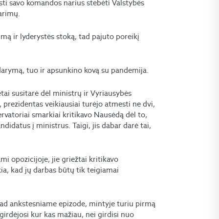
ųsti savo komandos narius stebėti Valstybės
arimų.
ą ir lyderystės stoką, tad pajuto poreikį
udarymą, tuo ir apsunkino kovą su pandemija.
 lėtai susitarė dėl ministrų ir Vyriausybės
prezidentas veikiausiai turėjo atmesti ne dvi,
ervatoriai smarkiai kritikavo Nausėdą dėl to,
ndidatus į ministrus. Taigi, jis dabar darė tai,
 opozicijoje, jie griežtai kritikavo
ukia, kad jų darbas būtų tik teigiamai
kad ankstesniame epizode, mintyje turiu pirmą
 girdėjosi kur kas mažiau, nei girdisi nuo