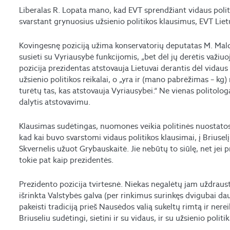
Liberalas R. Lopata mano, kad EVT sprendžiant vidaus polit
svarstant grynuosius užsienio politikos klausimus, EVT Liet
Kovingesnę poziciją užima konservatorių deputatas M. Mald
susieti su Vyriausybė funkcijomis, „bet dėl jų derėtis važiu
pozicija prezidentas atstovauja Lietuvai derantis dėl vidaus 
užsienio politikos reikalai, o „yra ir (mano pabrėžimas – kg
turėtų tas, kas atstovauja Vyriausybei.“ Ne vienas politolog
dalytis atstovavimu.
Klausimas sudėtingas, nuomones veikia politinės nuostatos
kad kai buvo svarstomi vidaus politikos klausimai, į Briuselį 
Skvernelis užuot Grybauskaitė. Jie nebūtų to siūlę, net jei
tokie pat kaip prezidentės.
Prezidento pozicija tvirtesnė. Niekas negalėtų jam uždrausti k
išrinkta Valstybės galva (per rinkimus surinkęs dvigubai d
pakeisti tradiciją prieš Nausėdos valią sukeltų rimtą ir nere
Briuseliu sudėtingi, sietini ir su vidaus, ir su užsienio politik