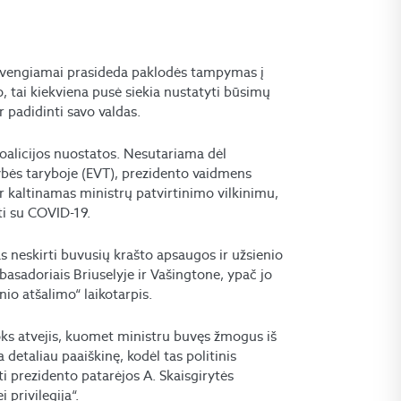
neišvengiamai prasideda paklodės tampymas į
, tai kiekviena pusė siekia nustatyti būsimų
r padidinti savo valdas.
 koalicijos nuostatos. Nesutariama dėl
bės taryboje (EVT), prezidento vaidmens
r kaltinamas ministrų patvirtinimo vilkinimu,
ti su COVID-19.
neskirti buvusių krašto apsaugos ir užsienio
asadoriais Briuselyje ir Vašingtone, ypač jo
io atšalimo“ laikotarpis.
oks atvejis, kuomet ministru buvęs žmogus iš
detaliau paaiškinę, kodėl tas politinis
i prezidento patarėjos A. Skaisgirytės
 privilegija“.