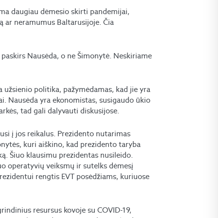
ama daugiau dėmesio skirti pandemijai,
tą ar neramumus Baltarusijoje. Čia
rį paskirs Nausėda, o ne Šimonytė. Neskiriame
ra užsienio politika, pažymėdamas, kad jie yra
kalai. Nausėda yra ekonomistas, susigaudo ūkio
rkės, tad gali dalyvauti diskusijose.
musi į jos reikalus. Prezidento nutarimas
ytės, kuri aiškino, kad prezidento taryba
iką. Šiuo klausimu prezidentas nusileido.
uo operatyvių veiksmų ir sutelks dėmesį
prezidentui rengtis EVT posėdžiams, kuriuose
grindinius resursus kovoje su COVID-19,