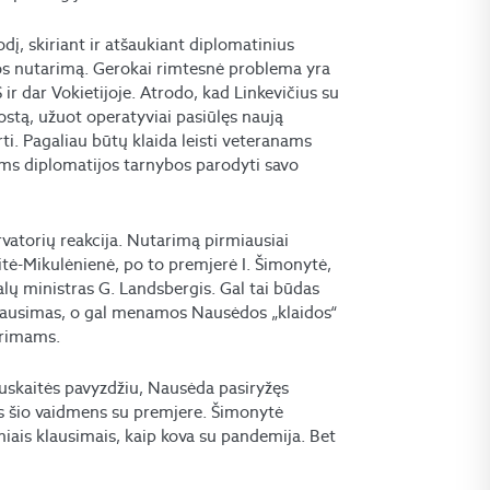
dį, skiriant ir atšaukiant diplomatinius
os nutarimą. Gerokai rimtesnė problema yra
ir dar Vokietijoje. Atrodo, kad Linkevičius su
stą, užuot operatyviai pasiūlęs naują
ti. Pagaliau būtų klaida leisti veteranams
ems diplomatijos tarnybos parodyti savo
rvatorių reakcija. Nutarimą pirmiausiai
itė-Mikulėnienė, po to premjerė I. Šimonytė,
alų ministras G. Landsbergis. Gal tai būdas
s klausimas, o gal menamos Nausėdos „klaidos“
arimams.
uskaitės pavyzdžiu, Nausėda pasiryžęs
s šio vaidmens su premjere. Šimonytė
niais klausimais, kaip kova su pandemija. Bet