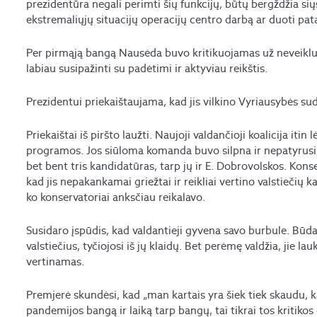
prezidentūra negali perimti šių funkcijų, būtų bergždžia si
ekstremaliųjų situacijų operacijų centro darbą ar duoti pat
Per pirmąją bangą Nausėda buvo kritikuojamas už neveiklum
labiau susipažinti su padėtimi ir aktyviau reikštis.
Prezidentui priekaištaujama, kad jis vilkino Vyriausybės s
Priekaištai iš piršto laužti. Naujoji valdančioji koalicija itin
programos. Jos siūloma komanda buvo silpna ir nepatyrusi, 
bet bent tris kandidatūras, tarp jų ir E. Dobrovolskos. Kons
kad jis nepakankamai griežtai ir reikliai vertino valstiečių ka
ko konservatoriai anksčiau reikalavo.
Susidaro įspūdis, kad valdantieji gyvena savo burbule. Būdami
valstiečius, tyčiojosi iš jų klaidų. Bet perėmę valdžia, jie la
vertinamas.
Premjerė skundėsi, kad „man kartais yra šiek tiek skaudu, 
pandemijos bangą ir laiką tarp bangų, tai tikrai tos kritikos