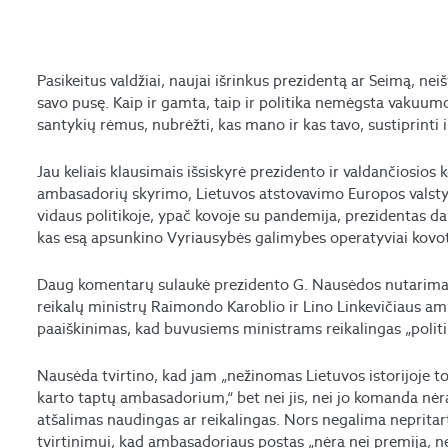
Pasikeitus valdžiai, naujai išrinkus prezidentą ar Seimą, 
savo pusę. Kaip ir gamta, taip ir politika nemėgsta vakuumo
santykių rėmus, nubrėžti, kas mano ir kas tavo, sustiprinti i
Jau keliais klausimais išsiskyrė prezidento ir valdančiosios
ambasadorių skyrimo, Lietuvos atstovavimo Europos valsty
vidaus politikoje, ypač kovoje su pandemija, prezidentas da
kas esą apsunkino Vyriausybės galimybes operatyviai kovo
Daug komentarų sulaukė prezidento G. Nausėdos nutarimas 
reikalų ministrų Raimondo Karoblio ir Lino Linkevičiaus amb
paaiškinimas, kad buvusiems ministrams reikalingas „politin
Nausėda tvirtino, kad jam „nežinomas Lietuvos istorijoje t
karto taptų ambasadorium,“ bet nei jis, nei jo komanda nėra 
atšalimas naudingas ar reikalingas. Nors negalima nepritart
tvirtinimui, kad ambasadoriaus postas „nėra nei premija, nei