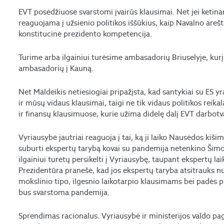
EVT posėdžiuose svarstomi įvairūs klausimai. Net jei ketin
reaguojama į užsienio politikos iššūkius, kaip Navalno areš
konstitucinė prezidento kompetencija.
Turime arba ilgainiui turėsime ambasadorių Briuselyje, ku
ambasadorių į Kauną.
Net Maldeikis netiesiogiai pripažįsta, kad santykiai su ES y
ir mūsų vidaus klausimai, taigi ne tik vidaus politikos rei
ir finansų klausimuose, kurie užima didelę dalį EVT darbotva
Vyriausybė jautriai reaguoja į tai, ką ji laiko Nausėdos kiši
suburti ekspertų tarybą kovai su pandemija netenkino Šimon
ilgainiui turėtų persikelti į Vyriausybę, taupant ekspertų la
Prezidentūra pranešė, kad jos ekspertų taryba atsitrauks n
mokslinio tipo, ilgesnio laikotarpio klausimams bei padės 
bus svarstoma pandemija.
Sprendimas racionalus. Vyriausybė ir ministerijos valdo pa