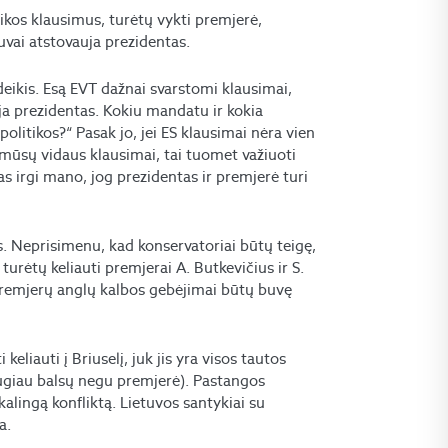
ikos klausimus, turėtų vykti premjerė,
uvai atstovauja prezidentas.
eikis. Esą EVT dažnai svarstomi klausimai,
oja prezidentas. Kokiu mandatu ir kokia
politikos?“ Pasak jo, jei ES klausimai nėra vien
) mūsų vidaus klausimai, tai tuomet važiuoti
as irgi mano, jog prezidentas ir premjerė turi
. Neprisimenu, kad konservatoriai būtų teigę,
turėtų keliauti premjerai A. Butkevičius ir S.
 premjerų anglų kalbos gebėjimai būtų buvę
eliauti į Briuselį, juk jis yra visos tautos
augiau balsų negu premjerė). Pastangos
ikalingą konfliktą. Lietuvos santykiai su
a.