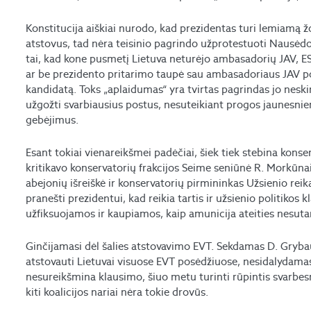
Konstitucija aiškiai nurodo, kad prezidentas turi lemiamą žo
atstovus, tad nėra teisinio pagrindo užprotestuoti Nausėd
tai, kad kone pusmetį Lietuva neturėjo ambasadorių JAV, ES 
ar be prezidento pritarimo taupė sau ambasadoriaus JAV po
kandidatą. Toks „aplaidumas“ yra tvirtas pagrindas jo neskir
užgožti svarbiausius postus, nesuteikiant progos jaunesni
gebėjimus.
Esant tokiai vienareikšmei padėčiai, šiek tiek stebina konse
kritikavo konservatorių frakcijos Seime seniūnė R. Morkūna
abejonių išreiškė ir konservatorių pirmininkas Užsienio reik
pranešti prezidentui, kad reikia tartis ir užsienio politiko
užfiksuojamos ir kaupiamos, kaip amunicija ateities nesut
Ginčijamasi dėl šalies atstovavimo EVT. Sekdamas D. Gryba
atstovauti Lietuvai visuose EVT posėdžiuose, nesidalydama
nesureikšmina klausimo, šiuo metu turinti rūpintis svarbes
kiti koalicijos nariai nėra tokie drovūs.