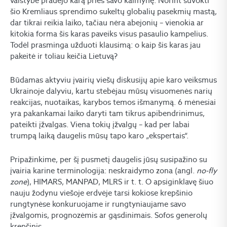
valstybė pradėjo karą prieš savo kaimynę. Norint suvokti
šio Kremliaus sprendimo sukeltų globalių pasekmių mastą,
dar tikrai reikia laiko, tačiau nėra abejonių – vienokia ar
kitokia forma šis karas paveiks visus pasaulio kampelius.
Todėl prasminga užduoti klausimą: o kaip šis karas jau
pakeitė ir toliau keičia Lietuvą?
Būdamas aktyviu įvairių viešų diskusijų apie karo veiksmus
Ukrainoje dalyviu, kartu stebėjau mūsų visuomenės narių
reakcijas, nuotaikas, karybos temos išmanymą. 6 mėnesiai
yra pakankamai laiko daryti tam tikrus apibendrinimus,
pateikti įžvalgas. Viena tokių įžvalgų – kad per labai
trumpą laiką daugelis mūsų tapo karo „ekspertais“.
Pripažinkime, per šį pusmetį daugelis jūsų susipažino su
įvairia karine terminologija: neskraidymo zona (angl.
no-fly
zone
), HIMARS, MANPAD, MLRS ir t. t. O apsiginklavę šiuo
nauju žodynu viešoje erdvėje tarsi kokiose krepšinio
rungtynėse konkuruojame ir rungtyniaujame savo
įžvalgomis, prognozėmis ar gąsdinimais. Sofos generolų
krepšinis.