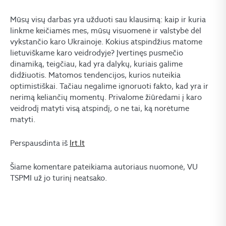
Mūsų visų darbas yra užduoti sau klausimą: kaip ir kuria
linkme keičiamės mes, mūsų visuomenė ir valstybė dėl
vykstančio karo Ukrainoje. Kokius atspindžius matome
lietuviškame karo veidrodyje? Įvertinęs pusmečio
dinamiką, teigčiau, kad yra dalykų, kuriais galime
didžiuotis. Matomos tendencijos, kurios nuteikia
optimistiškai. Tačiau negalime ignoruoti fakto, kad yra ir
nerimą keliančių momentų. Privalome žiūrėdami į karo
veidrodį matyti visą atspindį, o ne tai, ką norėtume
matyti.
Perspausdinta iš
lrt.lt
Šiame komentare pateikiama autoriaus nuomonė, VU
TSPMI už jo turinį neatsako.