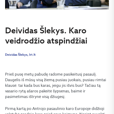
Deividas Šlekys. Karo
veidrodžio atspindžiai
Deividas Šlekys, lrt.lt
Prieš pusę metų pabudę radome pasikeitusį pasaulį.
Daugelis iš mūsų visą žiemą pusiau juokais, pusiau rimtai
klausė: tai kada bus karas, jeigu jis išvis bus? Tačiau tą
vasario rytą ašaros pakeitė šypsenas, baimė ir
pasimetimas ištrynė visą džiugesį.
Pirmą kartą po Antrojo pasaulinio karo Europoje didžioji