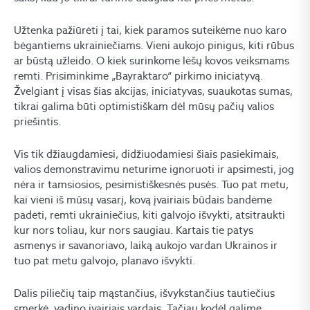
Užtenka pažiūrėti į tai, kiek paramos suteikėme nuo karo
bėgantiems ukrainiečiams. Vieni aukojo pinigus, kiti rūbus
ar būstą užleido. O kiek surinkome lėšų kovos veiksmams
remti. Prisiminkime „Bayraktaro“ pirkimo iniciatyvą.
Žvelgiant į visas šias akcijas, iniciatyvas, suaukotas sumas,
tikrai galima būti optimistiškam dėl mūsų pačių valios
priešintis.
Vis tik džiaugdamiesi, didžiuodamiesi šiais pasiekimais,
valios demonstravimu neturime ignoruoti ir apsimesti, jog
nėra ir tamsiosios, pesimistiškesnės pusės. Tuo pat metu,
kai vieni iš mūsų vasarį, kovą įvairiais būdais bandėme
padėti, remti ukrainiečius, kiti galvojo išvykti, atsitraukti
kur nors toliau, kur nors saugiau. Kartais tie patys
asmenys ir savanoriavo, laiką aukojo vardan Ukrainos ir
tuo pat metu galvojo, planavo išvykti.
Dalis piliečių taip mąstančius, išvykstančius tautiečius
smerkė, vadino įvairiais vardais. Tačiau kodėl galime