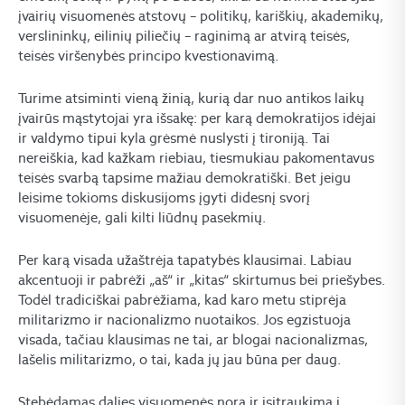
įvairių visuomenės atstovų – politikų, kariškių, akademikų,
verslininkų, eilinių piliečių – raginimą ar atvirą teisės,
teisės viršenybės principo kvestionavimą.
Turime atsiminti vieną žinią, kurią dar nuo antikos laikų
įvairūs mąstytojai yra išsakę: per karą demokratijos idėjai
ir valdymo tipui kyla grėsmė nuslysti į tironiją. Tai
nereiškia, kad kažkam riebiau, tiesmukiau pakomentavus
teisės svarbą tapsime mažiau demokratiški. Bet jeigu
leisime tokioms diskusijoms įgyti didesnį svorį
visuomenėje, gali kilti liūdnų pasekmių.
Per karą visada užaštrėja tapatybės klausimai. Labiau
akcentuoji ir pabrėži „aš“ ir „kitas“ skirtumus bei priešybes.
Todėl tradiciškai pabrėžiama, kad karo metu stiprėja
militarizmo ir nacionalizmo nuotaikos. Jos egzistuoja
visada, tačiau klausimas ne tai, ar blogai nacionalizmas,
lašelis militarizmo, o tai, kada jų jau būna per daug.
Stebėdamas dalies visuomenės norą ir įsitraukimą į