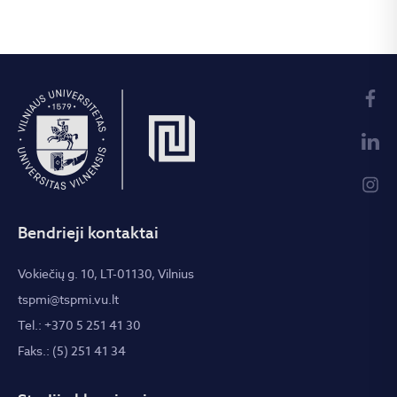
Bendrieji kontaktai
Vokiečių g. 10, LT-01130, Vilnius
tspmi@tspmi.vu.lt
Tel.: +370 5 251 41 30
Faks.: (5) 251 41 34