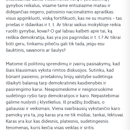
gynybos reikalus, visame tame entuziazme matau ir
didėjančias negero, patosinio nacionalizmo apraiškas:
visus apginkluoti, viską fortifikuoti, kas ne su mumis – tas
priešas ir išdavikas ir t. t. Ar tikrai vaikus mokykloje reikia
ruošti gynybai, kovai? O gal labiau kalbėti apie tai, ką
reiškia demokratija, kas yra jos pagrindas ir t. t.? Ar tikrai
būti geru, tinkamu piliečiu gali tik tada, jeigu esu
šauktinis, savanoris ar šaulys?
Matome iš politinių sprendimų ir įvairių pasisakymų, kad
šiais klausimais vyksta rimtos diskusijos. Sutinku, kad
būnant pasienio, priešakinių linijų valstybe sudėtinga
išlaikyti balansą tarp demokratinės kasdienybės ir
pasirengimo karui. Neapsimeskime ir neignoruokime
sudėtingo ryšio tarp demokratijos ir karo. Nepastebimai
galime nuslysti į klystkelius. Iš pradžių žodžiais, o
galiausiai ir veiksmais. Viena svarbiausių vykstančio karo
pamokų yra ta, jog karas yra ne tik mūšiai, tankai, lėktuvai.
Karas yra kur kas didesnis, platesnis, sudėtingesnis
fenomenas, kuris keičia visas veiklas ir sritis.