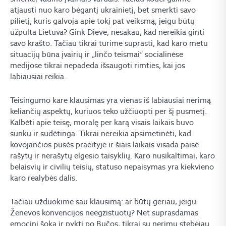
atjausti nuo karo bėgantį ukrainietį, bet smerkti savo
pilietį, kuris galvoja apie tokį pat veiksmą, jeigu būtų
užpulta Lietuva? Gink Dieve, nesakau, kad nereikia ginti
savo krašto. Tačiau tikrai turime suprasti, kad karo metu
situacijų būna įvairių ir „linčo teismai“ socialinėse
medijose tikrai nepadeda išsaugoti rimties, kai jos
labiausiai reikia.
Teisingumo kare klausimas yra vienas iš labiausiai nerimą
keliančių aspektų, kuriuos teko užčiuopti per šį pusmetį.
Kalbėti apie teisę, moralę per karą visais laikais buvo
sunku ir sudėtinga. Tikrai nereikia apsimetinėti, kad
kovojančios pusės praeityje ir šiais laikais visada paisė
rašytų ir nerašytų elgesio taisyklių. Karo nusikaltimai, karo
belaisvių ir civilių teisių, statuso nepaisymas yra kiekvieno
karo realybės dalis.
Tačiau užduokime sau klausimą: ar būtų geriau, jeigu
Ženevos konvencijos neegzistuotų? Net suprasdamas
emocinį šoką ir pyktį po Bučos, tikrai su nerimu stebėjau