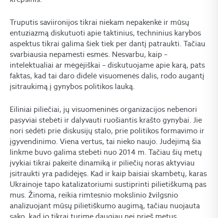
Truputis saviironijos tikrai niekam nepakenkė ir mūsų
entuziazmą diskutuoti apie taktinius, techninius karybos
aspektus tikrai galima šiek tiek per dantį patraukti. Tačiau
svarbiausia nepamesti esmės. Nesvarbu, kaip –
intelektualiai ar mėgėjiškai – diskutuojame apie karą, pats
faktas, kad tai daro didelė visuomenės dalis, rodo augantį
įsitraukimą į gynybos politikos lauką.
Eiliniai piliečiai, jų visuomeninės organizacijos nebenori
pasyviai stebėti ir dalyvauti ruošiantis krašto gynybai. Jie
nori sėdėti prie diskusijų stalo, prie politikos formavimo ir
įgyvendinimo. Viena vertus, tai nieko naujo. Judėjimą šia
linkme buvo galima stebėti nuo 2014 m. Tačiau šių metų
įvykiai tikrai pakeitė dinamiką ir piliečių noras aktyviau
įsitraukti yra padidėjęs. Kad ir kaip baisiai skambėtų, karas
Ukrainoje tapo katalizatoriumi sustiprinti pilietiškumą pas
mus. Žinoma, reikia rimtesnio mokslinio žvilgsnio
analizuojant mūsų pilietiškumo augimą, tačiau nuojauta
sako, kad jo tikrai turime daugiau nei prieš metus.