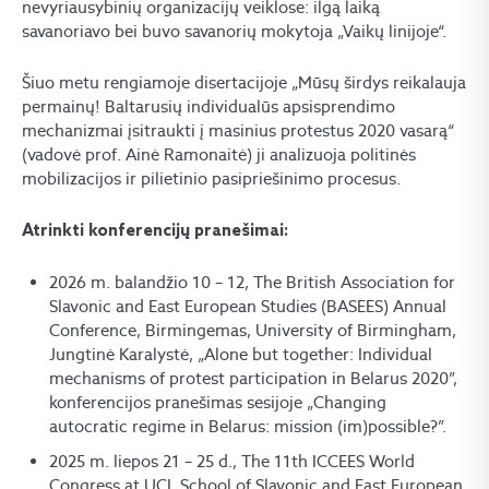
nevyriausybinių organizacijų veiklose: ilgą laiką
savanoriavo bei buvo savanorių mokytoja „Vaikų linijoje“.
Šiuo metu rengiamoje disertacijoje „Mūsų širdys reikalauja
permainų! Baltarusių individualūs apsisprendimo
mechanizmai įsitraukti į masinius protestus 2020 vasarą“
(vadovė prof. Ainė Ramonaitė) ji analizuoja politinės
mobilizacijos ir pilietinio pasipriešinimo procesus.
Atrinkti konferencijų pranešimai:
2026 m. balandžio 10 – 12, The British Association for
Slavonic and East European Studies (BASEES) Annual
Conference, Birmingemas, University of Birmingham,
Jungtinė Karalystė, „Alone but together: Individual
mechanisms of protest participation in Belarus 2020”,
konferencijos pranešimas sesijoje „Changing
autocratic regime in Belarus: mission (im)possible?”.
2025 m. liepos 21 – 25 d., The 11th ICCEES World
Congress at UCL School of Slavonic and East European