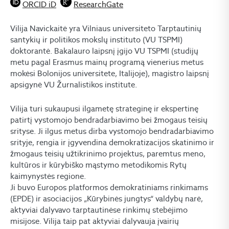
ORCID iD
ResearchGate
Vilija Navickaitė yra Vilniaus universiteto Tarptautinių
santykių ir politikos mokslų instituto (VU TSPMI)
doktorantė. Bakalauro laipsnį įgijo VU TSPMI (studijų
metu pagal Erasmus mainų programą vienerius metus
mokėsi Bolonijos universitete, Italijoje), magistro laipsnį
apsigynė VU Žurnalistikos institute.
Vilija turi sukaupusi ilgametę strateginę ir ekspertinę
patirtį vystomojo bendradarbiavimo bei žmogaus teisių
srityse. Ji ilgus metus dirba vystomojo bendradarbiavimo
srityje, rengia ir įgyvendina demokratizacijos skatinimo ir
žmogaus teisių užtikrinimo projektus, paremtus meno,
kultūros ir kūrybiško mąstymo metodikomis Rytų
kaimynystės regione.
Ji buvo Europos platformos demokratiniams rinkimams
(EPDE) ir asociacijos „Kūrybinės jungtys“ valdybų narė,
aktyviai dalyvavo tarptautinėse rinkimų stebėjimo
misijose. Vilija taip pat aktyviai dalyvauja įvairių