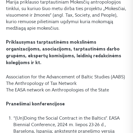
Marija priklauso tarptautiniam Mokesčių antropologijos
tinklui, su kuriuo šiuo metu dirba ties projektu „Mokesčiai,
visuomenė ir žmonės“ (angl. Tax, Society, and People),
kurio rėmuose pilietiniam ugdymui kuria mokomąją
medžiagą apie mokesčius.
Priklausymas tarptautinėms mokslinėms
organizacijoms, asociacijoms, tarptautinėms darbo
grupėms, ekspertų komisijoms, leidinių redakcinėms
kolegijoms ir kt.
Association for the Advancement of Baltic Studies (AABS)
The Anthropology of Tax Network
The EASA network on Anthropologies of the State
Pranešimai konferencijose
“(Un)Doing the Social Contract in the Baltics”. EASA
Biennial Conference, 2024 m. liepos 23-26 d.,
Barselona, Ispanija; ankstesntė pranešimo versija