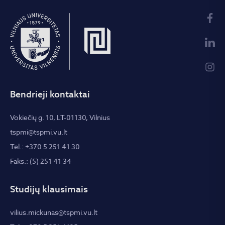
Bendrieji kontaktai
Vokiečių g. 10, LT-01130, Vilnius
tspmi@tspmi.vu.lt
Tel.: +370 5 251 41 30
Faks.: (5) 251 41 34
Studijų klausimais
vilius.mickunas@tspmi.vu.lt