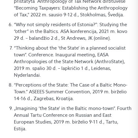
pristatyta Anthropology of Tax Network dirbtuvėse
“Becoming Taxpayers: Establishing the Anthropology
of Tax,” 2022 m. sausio 9-12 d., Stokholmas, Švedija.
“Why not simply residents of Estonia?”: Studying the
“other” in the Baltics. ASA konferencija, 2021 m. kovo
29 d. – balandžio 2 d., St Andrews, JK (online).
“Thinking about the ‘the State’ in a planned socialist
town”. Conference. Inaugural meeting, EASA
Anthropologies of the State Network (AnthroState),
2019 m. spalio 30 d. – lapkričio 1 d., Leidenas,
Nyderlandai.
“Perceptions of the State: The Case of a Baltic Mono-
Town.” ASEEES Summer Convention, 2019 m. birželio
14-16 d., Zagrebas, Kroatija.
„Imagining ‘the State’ in the Baltic mono-town”. Fourth
Annual Tartu Conference on Russian and East
European Studies, 2019 m. birželio 9-11 d., Tartu,
Estija.