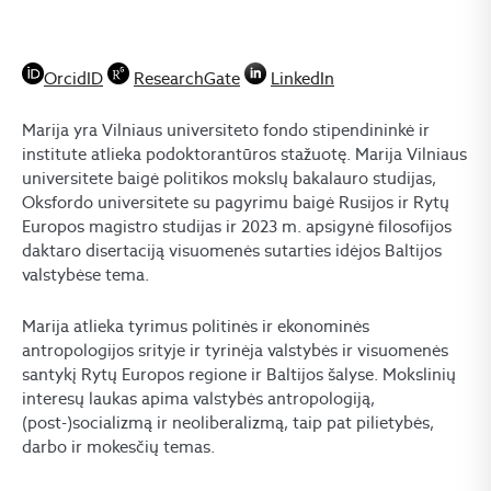
OrcidID
ResearchGate
LinkedIn
Marija yra Vilniaus universiteto fondo stipendininkė ir
institute atlieka podoktorantūros stažuotę. Marija Vilniaus
universitete baigė politikos mokslų bakalauro studijas,
Oksfordo universitete su pagyrimu baigė Rusijos ir Rytų
Europos magistro studijas ir 2023 m. apsigynė filosofijos
daktaro disertaciją visuomenės sutarties idėjos Baltijos
valstybėse tema.
Marija atlieka tyrimus politinės ir ekonominės
antropologijos srityje ir tyrinėja valstybės ir visuomenės
santykį Rytų Europos regione ir Baltijos šalyse. Mokslinių
interesų laukas apima valstybės antropologiją,
(post-)socializmą ir neoliberalizmą, taip pat pilietybės,
darbo ir mokesčių temas.