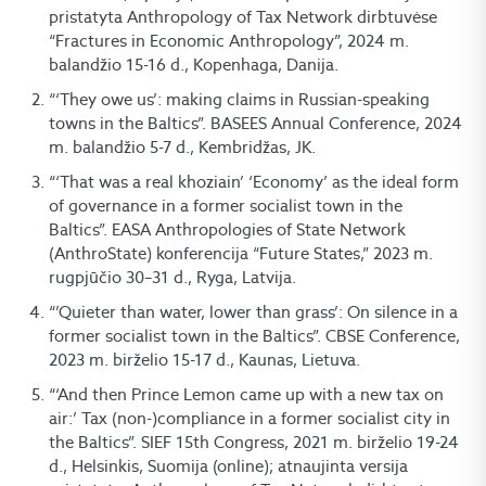
pristatyta Anthropology of Tax Network dirbtuvėse
“Fractures in Economic Anthropology”, 2024 m.
balandžio 15-16 d., Kopenhaga, Danija.
“‘They owe us’: making claims in Russian-speaking
towns in the Baltics”. BASEES Annual Conference, 2024
m. balandžio 5-7 d., Kembridžas, JK.
“‘That was a real khoziain’ ‘Economy’ as the ideal form
of governance in a former socialist town in the
Baltics”. EASA Anthropologies of State Network
(AnthroState) konferencija “Future States,” 2023 m.
rugpjūčio 30–31 d., Ryga, Latvija.
“’Quieter than water, lower than grass’: On silence in a
former socialist town in the Baltics”. CBSE Conference,
2023 m. birželio 15-17 d., Kaunas, Lietuva.
“‘And then Prince Lemon came up with a new tax on
air:’ Tax (non-)compliance in a former socialist city in
the Baltics”. SIEF 15th Congress, 2021 m. birželio 19-24
d., Helsinkis, Suomija (online); atnaujinta versija