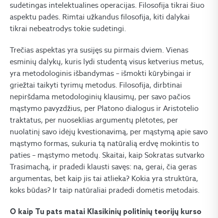
sudėtingas intelektualines operacijas. Filosofija tikrai šiuo
aspektu padės. Rimtai užkandus filosofija, kiti dalykai
tikrai nebeatrodys tokie sudėtingi.
Trečias aspektas yra susijęs su pirmais dviem. Vienas
esminių dalykų, kuris lydi studentą visus ketverius metus,
yra metodologinis išbandymas – išmokti kūrybingai ir
griežtai taikyti tyrimų metodus. Filosofija, dirbtinai
nepiršdama metodologinių klausimų, per savo pačios
mąstymo pavyzdžius, per Platono dialogus ir Aristotelio
traktatus, per nuoseklias argumentų plėtotes, per
nuolatinį savo idėjų kvestionavimą, per mąstymą apie savo
mąstymo formas, sukuria tą natūralią erdvę mokintis to
paties – mąstymo metodų. Skaitai, kaip Sokratas sutvarko
Trasimachą, ir pradedi klausti savęs: na, gerai, čia geras
argumentas, bet kaip jis tai atlieka? Kokia yra struktūra,
koks būdas? Ir taip natūraliai pradedi domėtis metodais.
O kaip Tu pats matai Klasikinių politinių teorijų kurso