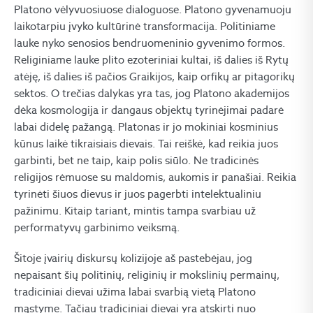
Platono vėlyvuosiuose dialoguose. Platono gyvenamuoju
laikotarpiu įvyko kultūrinė transformacija. Politiniame
lauke nyko senosios bendruomeninio gyvenimo formos.
Religiniame lauke plito ezoteriniai kultai, iš dalies iš Rytų
atėję, iš dalies iš pačios Graikijos, kaip orfikų ar pitagorikų
sektos. O trečias dalykas yra tas, jog Platono akademijos
dėka kosmologija ir dangaus objektų tyrinėjimai padarė
labai didelę pažangą. Platonas ir jo mokiniai kosminius
kūnus laikė tikraisiais dievais. Tai reiškė, kad reikia juos
garbinti, bet ne taip, kaip polis siūlo. Ne tradicinės
religijos rėmuose su maldomis, aukomis ir panašiai. Reikia
tyrinėti šiuos dievus ir juos pagerbti intelektualiniu
pažinimu. Kitaip tariant, mintis tampa svarbiau už
performatyvų garbinimo veiksmą.
Šitoje įvairių diskursų kolizijoje aš pastebėjau, jog
nepaisant šių politinių, religinių ir mokslinių permainų,
tradiciniai dievai užima labai svarbią vietą Platono
mąstyme. Tačiau tradiciniai dievai yra atskirti nuo