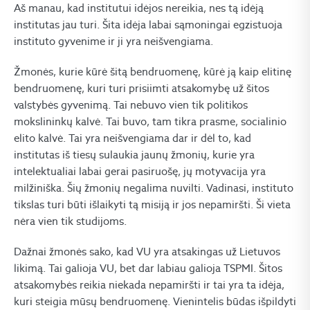
Aš manau, kad institutui idėjos nereikia, nes tą idėją
institutas jau turi. Šita idėja labai sąmoningai egzistuoja
instituto gyvenime ir ji yra neišvengiama.
Žmonės, kurie kūrė šitą bendruomenę, kūrė ją kaip elitinę
bendruomenę, kuri turi prisiimti atsakomybę už šitos
valstybės gyvenimą. Tai nebuvo vien tik politikos
mokslininkų kalvė. Tai buvo, tam tikra prasme, socialinio
elito kalvė. Tai yra neišvengiama dar ir dėl to, kad
institutas iš tiesų sulaukia jaunų žmonių, kurie yra
intelektualiai labai gerai pasiruošę, jų motyvacija yra
milžiniška. Šių žmonių negalima nuvilti. Vadinasi, instituto
tikslas turi būti išlaikyti tą misiją ir jos nepamiršti. Ši vieta
nėra vien tik studijoms.
Dažnai žmonės sako, kad VU yra atsakingas už Lietuvos
likimą. Tai galioja VU, bet dar labiau galioja TSPMI. Šitos
atsakomybės reikia niekada nepamiršti ir tai yra ta idėja,
kuri steigia mūsų bendruomenę. Vienintelis būdas išpildyti