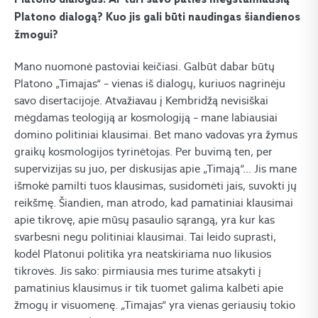
Platono dialogus. Ar turi savo paties mėgstamiausią
Platono dialogą? Kuo jis gali būti naudingas šiandienos
žmogui?
Mano nuomonė pastoviai keičiasi. Galbūt dabar būtų
Platono „Timajas“ – vienas iš dialogų, kuriuos nagrinėju
savo disertacijoje. Atvažiavau į Kembridžą nevisiškai
mėgdamas teologiją ar kosmologiją – mane labiausiai
domino politiniai klausimai. Bet mano vadovas yra žymus
graikų kosmologijos tyrinėtojas. Per buvimą ten, per
supervizijas su juo, per diskusijas apie „Timają“… Jis mane
išmokė pamilti tuos klausimas, susidomėti jais, suvokti jų
reikšmę. Šiandien, man atrodo, kad pamatiniai klausimai
apie tikrovę, apie mūsų pasaulio sąrangą, yra kur kas
svarbesni negu politiniai klausimai. Tai leido suprasti,
kodėl Platonui politika yra neatskiriama nuo likusios
tikrovės. Jis sako: pirmiausia mes turime atsakyti į
pamatinius klausimus ir tik tuomet galima kalbėti apie
žmogų ir visuomenę. „Timajas“ yra vienas geriausių tokio