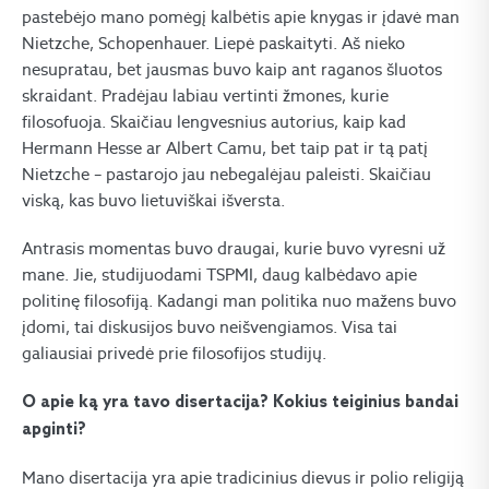
pastebėjo mano pomėgį kalbėtis apie knygas ir įdavė man
Nietzche, Schopenhauer. Liepė paskaityti. Aš nieko
nesupratau, bet jausmas buvo kaip ant raganos šluotos
skraidant. Pradėjau labiau vertinti žmones, kurie
filosofuoja. Skaičiau lengvesnius autorius, kaip kad
Hermann Hesse ar Albert Camu, bet taip pat ir tą patį
Nietzche – pastarojo jau nebegalėjau paleisti. Skaičiau
viską, kas buvo lietuviškai išversta.
Antrasis momentas buvo draugai, kurie buvo vyresni už
mane. Jie, studijuodami TSPMI, daug kalbėdavo apie
politinę filosofiją. Kadangi man politika nuo mažens buvo
įdomi, tai diskusijos buvo neišvengiamos. Visa tai
galiausiai privedė prie filosofijos studijų.
O apie ką yra tavo disertacija? Kokius teiginius bandai
apginti?
Mano disertacija yra apie tradicinius dievus ir polio religiją