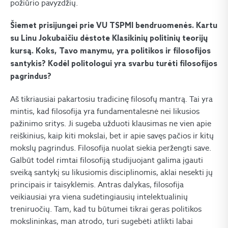
požiūrio pavyzdžių.
Šiemet prisijungei prie VU TSPMI bendruomenės. Kartu
su Linu Jokubaičiu dėstote Klasikinių politinių teorijų
kursą. Koks, Tavo manymu, yra politikos ir filosofijos
santykis? Kodėl politologui yra svarbu turėti filosofijos
pagrindus?
Aš tikriausiai pakartosiu tradicinę filosofų mantrą. Tai yra
mintis, kad filosofija yra fundamentalesnė nei likusios
pažinimo sritys. Ji sugeba užduoti klausimas ne vien apie
reiškinius, kaip kiti mokslai, bet ir apie savęs pačios ir kitų
mokslų pagrindus. Filosofija nuolat siekia peržengti save.
Galbūt todėl rimtai filosofiją studijuojant galima įgauti
sveiką santykį su likusiomis disciplinomis, aklai nesekti jų
principais ir taisyklėmis. Antras dalykas, filosofija
veikiausiai yra viena sudėtingiausių intelektualinių
treniruočių. Tam, kad tu būtumei tikrai geras politikos
mokslininkas, man atrodo, turi sugebėti atlikti labai