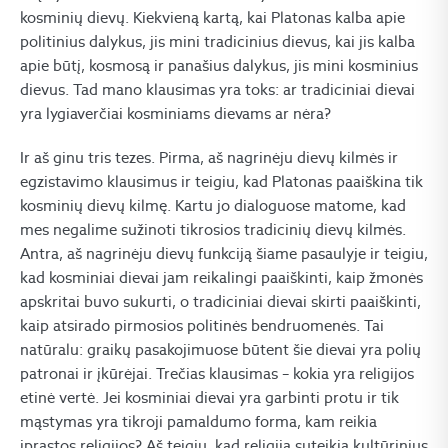
kosminių dievų. Kiekvieną kartą, kai Platonas kalba apie
politinius dalykus, jis mini tradicinius dievus, kai jis kalba
apie būtį, kosmosą ir panašius dalykus, jis mini kosminius
dievus. Tad mano klausimas yra toks: ar tradiciniai dievai
yra lygiaverčiai kosminiams dievams ar nėra?
Ir aš ginu tris tezes. Pirma, aš nagrinėju dievų kilmės ir
egzistavimo klausimus ir teigiu, kad Platonas paaiškina tik
kosminių dievų kilmę. Kartu jo dialoguose matome, kad
mes negalime sužinoti tikrosios tradicinių dievų kilmės.
Antra, aš nagrinėju dievų funkciją šiame pasaulyje ir teigiu,
kad kosminiai dievai jam reikalingi paaiškinti, kaip žmonės
apskritai buvo sukurti, o tradiciniai dievai skirti paaiškinti,
kaip atsirado pirmosios politinės bendruomenės. Tai
natūralu: graikų pasakojimuose būtent šie dievai yra polių
patronai ir įkūrėjai. Trečias klausimas – kokia yra religijos
etinė vertė. Jei kosminiai dievai yra garbinti protu ir tik
mąstymas yra tikroji pamaldumo forma, kam reikia
įprastos religijos? Aš teigiu, kad religija suteikia kultūrinius