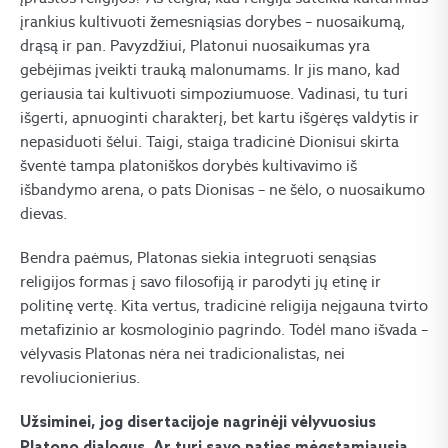
įrankius kultivuoti žemesniąsias dorybes – nuosaikumą,
drąsą ir pan. Pavyzdžiui, Platonui nuosaikumas yra
gebėjimas įveikti trauką malonumams. Ir jis mano, kad
geriausia tai kultivuoti simpoziumuose. Vadinasi, tu turi
išgerti, apnuoginti charakterį, bet kartu išgėręs valdytis ir
nepasiduoti šėlui. Taigi, staiga tradicinė Dionisui skirta
šventė tampa platoniškos dorybės kultivavimo iš
išbandymo arena, o pats Dionisas – ne šėlo, o nuosaikumo
dievas.
Bendra paėmus, Platonas siekia integruoti senąsias
religijos formas į savo filosofiją ir parodyti jų etinę ir
politinę vertę. Kita vertus, tradicinė religija neįgauna tvirto
metafizinio ar kosmologinio pagrindo. Todėl mano išvada –
vėlyvasis Platonas nėra nei tradicionalistas, nei
revoliucionierius.
Užsiminei, jog disertacijoje nagrinėji vėlyvuosius