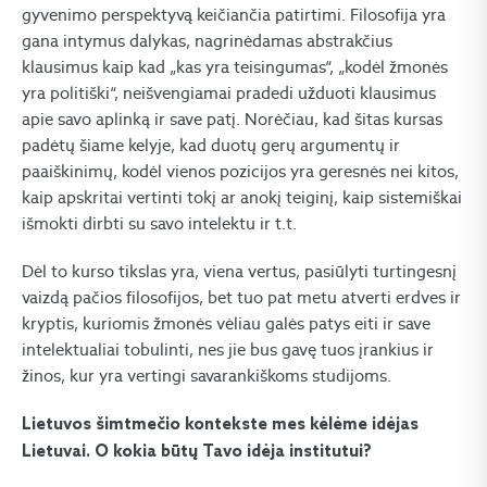
gyvenimo perspektyvą keičiančia patirtimi. Filosofija yra
gana intymus dalykas, nagrinėdamas abstrakčius
klausimus kaip kad „kas yra teisingumas“, „kodėl žmonės
yra politiški“, neišvengiamai pradedi užduoti klausimus
apie savo aplinką ir save patį. Norėčiau, kad šitas kursas
padėtų šiame kelyje, kad duotų gerų argumentų ir
paaiškinimų, kodėl vienos pozicijos yra geresnės nei kitos,
kaip apskritai vertinti tokį ar anokį teiginį, kaip sistemiškai
išmokti dirbti su savo intelektu ir t.t.
Dėl to kurso tikslas yra, viena vertus, pasiūlyti turtingesnį
vaizdą pačios filosofijos, bet tuo pat metu atverti erdves ir
kryptis, kuriomis žmonės vėliau galės patys eiti ir save
intelektualiai tobulinti, nes jie bus gavę tuos įrankius ir
žinos, kur yra vertingi savarankiškoms studijoms.
Lietuvos šimtmečio kontekste mes kėlėme idėjas
Lietuvai. O kokia būtų Tavo idėja institutui?