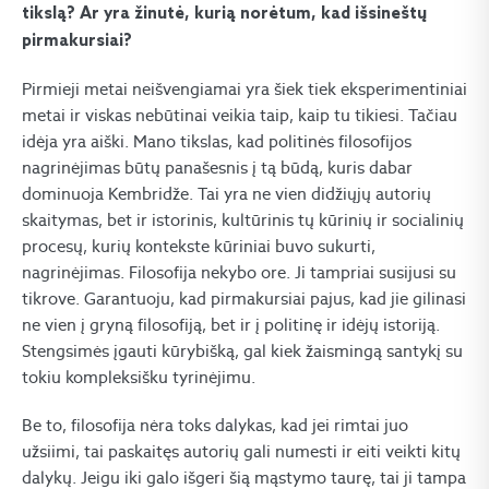
tikslą? Ar yra žinutė, kurią norėtum, kad išsineštų
pirmakursiai?
Pirmieji metai neišvengiamai yra šiek tiek eksperimentiniai
metai ir viskas nebūtinai veikia taip, kaip tu tikiesi. Tačiau
idėja yra aiški. Mano tikslas, kad politinės filosofijos
nagrinėjimas būtų panašesnis į tą būdą, kuris dabar
dominuoja Kembridže. Tai yra ne vien didžiųjų autorių
skaitymas, bet ir istorinis, kultūrinis tų kūrinių ir socialinių
procesų, kurių kontekste kūriniai buvo sukurti,
nagrinėjimas. Filosofija nekybo ore. Ji tampriai susijusi su
tikrove. Garantuoju, kad pirmakursiai pajus, kad jie gilinasi
ne vien į gryną filosofiją, bet ir į politinę ir idėjų istoriją.
Stengsimės įgauti kūrybišką, gal kiek žaismingą santykį su
tokiu kompleksišku tyrinėjimu.
Be to, filosofija nėra toks dalykas, kad jei rimtai juo
užsiimi, tai paskaitęs autorių gali numesti ir eiti veikti kitų
dalykų. Jeigu iki galo išgeri šią mąstymo taurę, tai ji tampa