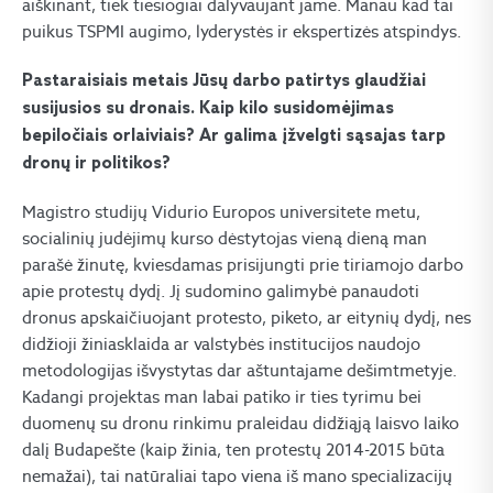
aiškinant, tiek tiesiogiai dalyvaujant jame. Manau kad tai
puikus TSPMI augimo, lyderystės ir ekspertizės atspindys.
Pastaraisiais metais Jūsų darbo patirtys glaudžiai
susijusios su dronais. Kaip kilo susidomėjimas
bepiločiais orlaiviais? Ar galima įžvelgti sąsajas tarp
dronų ir politikos?
Magistro studijų Vidurio Europos universitete metu,
socialinių judėjimų kurso dėstytojas vieną dieną man
parašė žinutę, kviesdamas prisijungti prie tiriamojo darbo
apie protestų dydį. Jį sudomino galimybė panaudoti
dronus apskaičiuojant protesto, piketo, ar eitynių dydį, nes
didžioji žiniasklaida ar valstybės institucijos naudojo
metodologijas išvystytas dar aštuntajame dešimtmetyje.
Kadangi projektas man labai patiko ir ties tyrimu bei
duomenų su dronu rinkimu praleidau didžiąją laisvo laiko
dalį Budapešte (kaip žinia, ten protestų 2014-2015 būta
nemažai), tai natūraliai tapo viena iš mano specializacijų