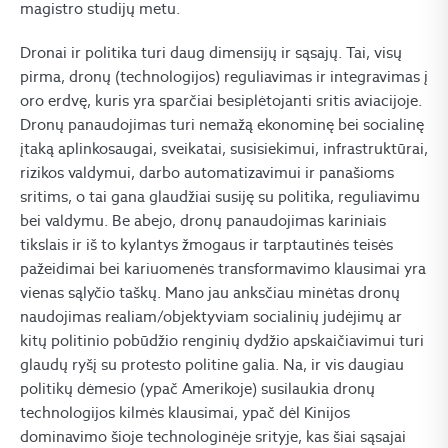
magistro studijų metu.
Dronai ir politika turi daug dimensijų ir sąsajų. Tai, visų
pirma, dronų (technologijos) reguliavimas ir integravimas į
oro erdvę, kuris yra sparčiai besiplėtojanti sritis aviacijoje.
Dronų panaudojimas turi nemažą ekonominę bei socialinę
įtaką aplinkosaugai, sveikatai, susisiekimui, infrastruktūrai,
rizikos valdymui, darbo automatizavimui ir panašioms
sritims, o tai gana glaudžiai susiję su politika, reguliavimu
bei valdymu. Be abejo, dronų panaudojimas kariniais
tikslais ir iš to kylantys žmogaus ir tarptautinės teisės
pažeidimai bei kariuomenės transformavimo klausimai yra
vienas sąlyčio taškų. Mano jau anksčiau minėtas dronų
naudojimas realiam/objektyviam socialinių judėjimų ar
kitų politinio pobūdžio renginių dydžio apskaičiavimui turi
glaudų ryšį su protesto politine galia. Na, ir vis daugiau
politikų dėmesio (ypač Amerikoje) susilaukia dronų
technologijos kilmės klausimai, ypač dėl Kinijos
dominavimo šioje technologinėje srityje, kas šiai sąsajai