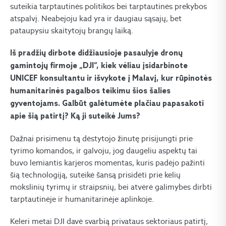
suteikia tarptautinės politikos bei tarptautinės prekybos
atspalvį. Neabejoju kad yra ir daugiau sąsajų, bet
pataupysiu skaitytojų brangų laiką.
Iš pradžių dirbote didžiausioje pasaulyje dronų
gamintojų firmoje „DJI“, kiek vėliau įsidarbinote
UNICEF konsultantu ir išvykote į Malavį, kur rūpinotės
humanitarinės pagalbos teikimu šios šalies
gyventojams. Galbūt galėtumėte plačiau papasakoti
apie šią patirtį? Ką ji suteikė Jums?
Dažnai prisimenu tą dėstytojo žinutę prisijungti prie
tyrimo komandos, ir galvoju, jog daugeliu aspektų tai
buvo lemiantis karjeros momentas, kuris padėjo pažinti
šią technologiją, suteikė šansą prisidėti prie kelių
mokslinių tyrimų ir straipsnių, bei atvėrė galimybes dirbti
tarptautinėje ir humanitarinėje aplinkoje.
Keleri metai DJI davė svarbią privataus sektoriaus patirtį,