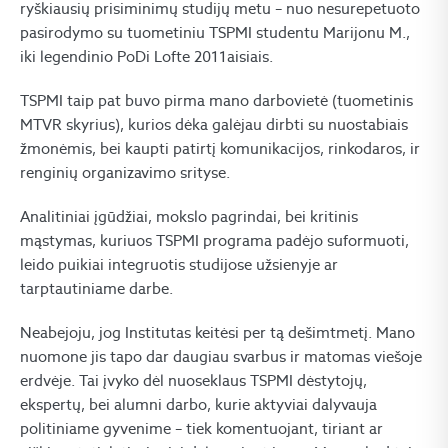
ryškiausių prisiminimų studijų metu – nuo nesurepetuoto
pasirodymo su tuometiniu TSPMI studentu Marijonu M.,
iki legendinio PoDi Lofte 2011aisiais.
TSPMI taip pat buvo pirma mano darbovietė (tuometinis
MTVR skyrius), kurios dėka galėjau dirbti su nuostabiais
žmonėmis, bei kaupti patirtį komunikacijos, rinkodaros, ir
renginių organizavimo srityse.
Analitiniai įgūdžiai, mokslo pagrindai, bei kritinis
mąstymas, kuriuos TSPMI programa padėjo suformuoti,
leido puikiai integruotis studijose užsienyje ar
tarptautiniame darbe.
Neabejoju, jog Institutas keitėsi per tą dešimtmetį. Mano
nuomone jis tapo dar daugiau svarbus ir matomas viešoje
erdvėje. Tai įvyko dėl nuoseklaus TSPMI dėstytojų,
ekspertų, bei alumni darbo, kurie aktyviai dalyvauja
politiniame gyvenime – tiek komentuojant, tiriant ar