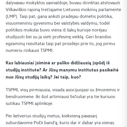
dalyvavau mokyklos savivaldoje, buvau išrinktas atstovauti
Vilkaviškio rajoną trečiajame Lietuvos mokinių parlamente
(LMP). Taip pat, gana anksti pradėjau domėtis politika,
visuomeniniu gyvenimu bei valstybės valdymu, todėl
politikos mokslai buvo viena iš šakų kurioje norėjau
studijuoti bei su ja sieti profesinę veiklą. Geri brandos
egzaminų rezultatai taip pat prisidėjo prie to, jog pirmu
numeriu rinkausi TSPMI.
Kas labiausiai įsiminė ar paliko didžiausią įspūdį iš
studijų institute? Ar Jūsų manymu institutas pasikeitė
nuo Jūsų studijų laikų? Jei taip, kuo?
TSPMI, visų pirmiausia, visada asocijuojasi su žmonėmis ir
bendruomene. Iki šiol artimiausi bičiuliai yra tie kuriuos
sutikau TSPMI aplinkoje.
Per ketverius studijų metus, kiekvieną pavasarį
suburdavome PoDi band‘ą, kuris dar ir dabar yra vienas