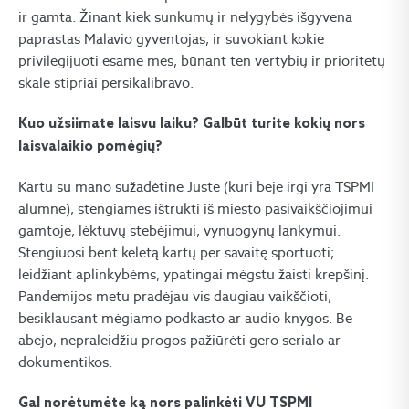
ir gamta. Žinant kiek sunkumų ir nelygybės išgyvena
paprastas Malavio gyventojas, ir suvokiant kokie
privilegijuoti esame mes, būnant ten vertybių ir prioritetų
skalė stipriai persikalibravo.
Kuo užsiimate laisvu laiku? Galbūt turite kokių nors
laisvalaikio pomėgių?
Kartu su mano sužadėtine Juste (kuri beje irgi yra TSPMI
alumnė), stengiamės ištrūkti iš miesto pasivaikščiojimui
gamtoje, lėktuvų stebėjimui, vynuogynų lankymui.
Stengiuosi bent keletą kartų per savaitę sportuoti;
leidžiant aplinkybėms, ypatingai mėgstu žaisti krepšinį.
Pandemijos metu pradėjau vis daugiau vaikščioti,
besiklausant mėgiamo podkasto ar audio knygos. Be
abejo, nepraleidžiu progos pažiūrėti gero serialo ar
dokumentikos.
Gal norėtumėte ką nors palinkėti VU TSPMI