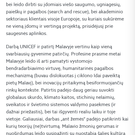
bei leido dirbti su įdomiais viešo saugumo, ugniagesių,
paieškų ir pagalbos (search and rescue), bei akademinio
sektoriaus klientais visoje Europoje, su kuriais sukūrėme
ne vieną įdomų ir vertingą projektą, prisidėjusį prie
saugesnės aplinkos.
Darbą UNICEF ir patirtį Malavyje vertinu kaip vieną
svarbiausių gyvenime patirčių. Profesine prasme metai
Malavyje leido iš arti pamatyti vystomojo
bendradarbiavimo virtuvę, humanitarinės pagalbos
mechanizmą (buvau dislokuotas į ciklono Idai paveiktą
pietų Malavį), bei inovacijų pritaikymą besiformuojančių
rinkų kontekste. Patirtis padėjo daug geriau suvokti
globalaus skurdo, klimato kaitos, stichinių nelaimių,
sveikatos ir švietimo sistemos valdymo pasekmes (ir
dažnai priežastis), bei tai išgyventi realiu laiku ir toje
vietoje. Galiausiai, darbas „ant žemės“ padėjo patikrinti kai
kurių teorijų (ne)tvirtumą. Malavio žmonių gerumas ir
nuoširdumas leido susipažinti su nuostabia šalies kultūra