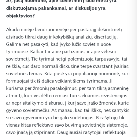
Ar, jūsų nuomone, apie sovietmetį šiuo metu yra
diskutuojama pakankamai, ar diskusijos yra
objektyvios?
Akademinėje bendruomenėje per pastarąjį dešimtmetį
atsirado tikrai daug ir kokybiškų analizių, disertacijų.
Galima net pasakyti, kad įvyko lūžis sovietiniuose
tyrimuose. Kalbant ir apie partizanus, ir apie vėlesnį
sovietmetį. Tie tyrimai netgi polemizuoja tarpusavyje, tai
reiškia, susidaro normali diskusinė terpė svarstant įvairias
sovietines temas. Kita pusė yra populiarioji nuomonė, kuri
formuojasi tik iš dalies veikiant šiems tyrimams. Ji
kuriama per žmonių pasakojimus, per tam tikrą asmeninę
atmintį, kuri vis dėlto remiasi tuo siekiamos rezistencijos
ar neprisitaikymo diskursu, į kurį save įrašo žmonės, kurie
gyveno sovietmečiu. Aš manau, kad tai išliks, nes santykis
su savo gyvenimu yra be galo sudėtingas. Iš rašytojų tik
vienas kitas reflektavo savo buvimą sovietinėje sistemoje,
savo įnašą ją stiprinant. Daugiausiai rašytojai reflektuoja