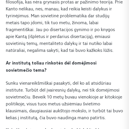
filosofija, kas nėra grynasis protas ar pažinimo teorija. Prie
Kanto nelikau, nes, manau, kad reikia keisti dalykus ir
tyrinėjimus. Man sovietinė problematika dar studijų
metais tapo įdomi, tik tuo metu, žinoma, labai
fragmentiškai. Jau po disertacijos gynimo ir po knygos
apie Kantą (išplėtus ir perdarius disertaciją), ėmiausi
sovietinių temų, mentaliteto dalykų ir tai nutiko labai
natūraliai, negalima sakyti, kad tai buvo kažkoks lūžis.
Ar institutą toliau rinkotės dėl domėjimosi
sovietmečio tema?
Sunku vienareikšmiškai pasakyti, dėl ko aš atsidūriau
institute. Turbūt dėl įvairesnių dalykų, nei tik domėjimosi
sovietmečiu. Beveik 10 metų buvau vienokioje ar kitokioje
politikoje, visus tuos metus užsiėmiau švietimo
klausimais, daugiausiai aukštojo mokslo, ir turbūt tai buvo
kelias į institutą, čia buvo naudinga mano patirtis.