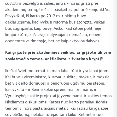
sustoti ir pažvelgti iš šalies, antra – noras grįžti prie
akademinių temų, trečia – pasikeitusi politinė konjunktūra.
Pavyzdžiui, iš karto po 2012 m. rinkimų buvo
deklaruojama, kad įvykusi reforma bus atgręžta, viskas
bus sugrąžinta, kaip buvę. Aišku, kad šitoje politinėje
konjunktūroje aš savęs dalyvaujant nemačiau, nebent
oponentės vaidmenyje, bet ne kaip aktyvios dalyvės.
Kai grįžote prie akademinės veiklos, ar grįžote tik prie
sovietmečio temos, ar išlaikėte ir švietimo kryptį?
Iki šiol švietimo tematika man labai rūpi ir yra labai įdomi.
Kai buvau viceministrė, kuravau aukštąjį mokslą ir mokslą,
bet vis dėlto domiuosi ir bendruoju ugdymu bei stebiu,
kas vyksta – ir Seime kokie sprendimai priimami, ir
Vyriausybėje kokie projektai įgyvendinami, ir kokios temos
iškeliamos diskusijoms. Kartas nuo karto parašau šiomis
temomis, nors pastaraisiais metais, kai rašiau knygą apie
sovietiškumą, nelabai turėjau tam laiko. Bet net ir tuo