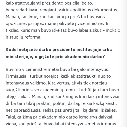
kaip atstovaujanti prezidento poziciją, be to,
bendradarbiavau rengiant įvairius politinius dokumentus.
Manau, tai lėmė, kad kai laimėjo prieš tai buvusios
opozicinės partijos, mane pakvietė į viceministres. Ir
tikslas, kuris man buvo iškeltas buvo labai aiškus – mokslo
ir studijų reforma.
Kodėl netęsėte darbo prezidento institucijoje arba
ministerijoje, o grįžote prie akademinio darbo?
Buvimo viceministre metai buvo be galo intensyvūs.
Pirmiausiai, turbūt norėjosi kažkiek atsitraukti nuo to
intensyvaus veikimo. Kita vertus, aš vis tiek norėjau
sugrįžti prie savo akademinių temų – turbūt jau tam buvo
atėjęs laikas. Manau, kad kai žmogus kurį laiką intensyviai
dirba tam tikrą praktinį politinį darbą, reikia kažką keisti,
nes paprasčiausiai reikia pažiūrėti į tai, ką darai, iš šalies.
Taigi, grįžimą prie akademinio darbo lėmė trys dalykai:
viena, kad prieš tai buvo labai intensyvus metas ir noras