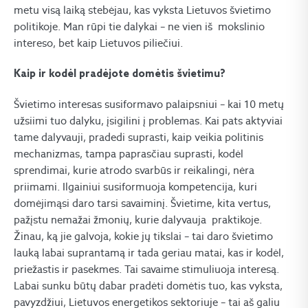
metu visą laiką stebėjau, kas vyksta Lietuvos švietimo
politikoje. Man rūpi tie dalykai – ne vien iš mokslinio
intereso, bet kaip Lietuvos piliečiui.
Kaip ir kodėl pradėjote domėtis švietimu?
Švietimo interesas susiformavo palaipsniui – kai 10 metų
užsiimi tuo dalyku, įsigilini į problemas. Kai pats aktyviai
tame dalyvauji, pradedi suprasti, kaip veikia politinis
mechanizmas, tampa paprasčiau suprasti, kodėl
sprendimai, kurie atrodo svarbūs ir reikalingi, nėra
priimami. Ilgainiui susiformuoja kompetencija, kuri
domėjimąsi daro tarsi savaiminį. Švietime, kita vertus,
pažįstu nemažai žmonių, kurie dalyvauja praktikoje.
Žinau, ką jie galvoja, kokie jų tikslai – tai daro švietimo
lauką labai suprantamą ir tada geriau matai, kas ir kodėl,
priežastis ir pasekmes. Tai savaime stimuliuoja interesą.
Labai sunku būtų dabar pradėti domėtis tuo, kas vyksta,
pavyzdžiui, Lietuvos energetikos sektoriuje – tai aš galiu