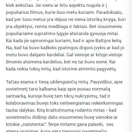
kiek anksčiau. Jie vienu ar kitu aspektu nugula ir į
populiarius filmus, kurie šiuo metu kuriami. Paradoksalu,
kad per tuos metus yra išėjusi ne viena istorikų knyga, kuri
yra objektyvi, remta medžiaga ir faktais. Bet visuomenės
populiariame supratimo lygyje atsiranda gyvuoja mitai.
Kai kada jie sąmoningai kuriami, kad ir apie Baltijos kelią.
Na, kad tai buvo kažkoks ypatingos drąsos įvykis ar kad jo
metu buvo dalijami kardeliai. Gal vienoje ar kitoje vietoje
žmonės atsimena kardelius, bet ne tai buvo esmė. Kai
kada reikia tokių mitų, kad istorinė atmintis pagyvėtų.
Tačiau esama ir tiesą uždengiančių mitų. Pavyzdžiui, apie
sovietmetį tarsi kalbama kaip apie pusiau normalią
santvarką, kurioje buvę tam tikrų nukrypimų, tad ir
kolaboravimas buvęs toks neišvengiamas nekenksmingas
tautai dalykas. Kitą kraštutinumą rodantis mitas – kad
sovietmečiu didžioji dalis visuomenės buvę vienokie ar
kitokie „rezistentai“. Terpė mitams gana palanki, nes
ateina jaunimas, kuris nėra tiesiogiai sovietmečio