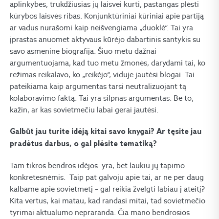
aplinkybes, trukdžiusias jų laisvei kurti, pastangas plėsti
kūrybos laisvės ribas. Konjunktūriniai kūriniai apie partiją
ar vadus nurašomi kaip neišvengiama „duoklė“. Tai yra
įprastas anuomet aktyvaus kūrėjo dabartinis santykis su
savo asmenine biografija. Šiuo metu dažnai
argumentuojama, kad tuo metu žmonės, darydami tai, ko
režimas reikalavo, ko „reikėjo“, viduje jautėsi blogai. Tai
pateikiama kaip argumentas tarsi neutralizuojant tą
kolaboravimo faktą. Tai yra silpnas argumentas. Be to,
kažin, ar kas sovietmečiu labai gerai jautėsi.
Galbūt jau turite idėją kitai savo knygai? Ar tęsite jau
pradėtus darbus, o gal plėsite tematiką?
Tam tikros bendros idėjos yra, bet laukiu jų tapimo
konkretesnėmis. Taip pat galvoju apie tai, ar ne per daug
kalbame apie sovietmetį – gal reikia žvelgti labiau į ateitį?
Kita vertus, kai matau, kad randasi mitai, tad sovietmečio
tyrimai aktualumo nepraranda. Čia mano bendrosios