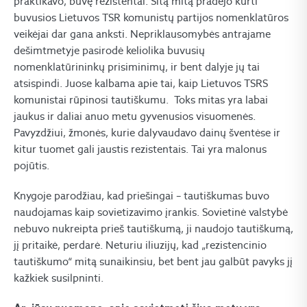
praktikavo, buvę rezistentai. Šitą mitą pradėjo kurti
buvusios Lietuvos TSR komunistų partijos nomenklatūros
veikėjai dar gana anksti. Nepriklausomybės antrajame
dešimtmetyje pasirodė keliolika buvusių
nomenklatūrininkų prisiminimų, ir bent dalyje jų tai
atsispindi. Juose kalbama apie tai, kaip Lietuvos TSRS
komunistai rūpinosi tautiškumu. Toks mitas yra labai
jaukus ir daliai anuo metu gyvenusios visuomenės.
Pavyzdžiui, žmonės, kurie dalyvaudavo dainų šventėse ir
kitur tuomet gali jaustis rezistentais. Tai yra malonus
pojūtis.
Knygoje parodžiau, kad priešingai – tautiškumas buvo
naudojamas kaip sovietizavimo įrankis. Sovietinė valstybė
nebuvo nukreipta prieš tautiškumą, ji naudojo tautiškumą,
jį pritaikė, perdarė. Neturiu iliuzijų, kad „rezistencinio
tautiškumo“ mitą sunaikinsiu, bet bent jau galbūt pavyks jį
kažkiek susilpninti.