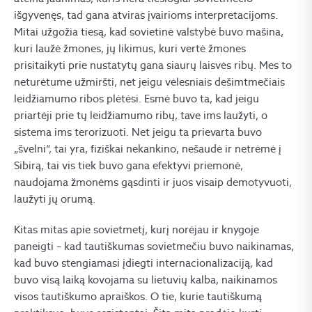
išgyvenęs, tad gana atviras įvairioms interpretacijoms.
Mitai užgožia tiesą, kad sovietinė valstybė buvo mašina,
kuri laužė žmones, jų likimus, kuri vertė žmones
prisitaikyti prie nustatytų gana siaurų laisvės ribų. Mes to
neturėtume užmiršti, net jeigu vėlesniais dešimtmečiais
leidžiamumo ribos plėtėsi. Esmė buvo ta, kad jeigu
priartėji prie tų leidžiamumo ribų, tave ims laužyti, o
sistema ims terorizuoti. Net jeigu ta prievarta buvo
„švelni“, tai yra, fiziškai nekankino, nešaudė ir netrėmė į
Sibirą, tai vis tiek buvo gana efektyvi priemonė,
naudojama žmonėms gąsdinti ir juos visaip demotyvuoti,
laužyti jų orumą.
Kitas mitas apie sovietmetį, kurį norėjau ir knygoje
paneigti – kad tautiškumas sovietmečiu buvo naikinamas,
kad buvo stengiamasi įdiegti internacionalizaciją, kad
buvo visą laiką kovojama su lietuvių kalba, naikinamos
visos tautiškumo apraiškos. O tie, kurie tautiškumą