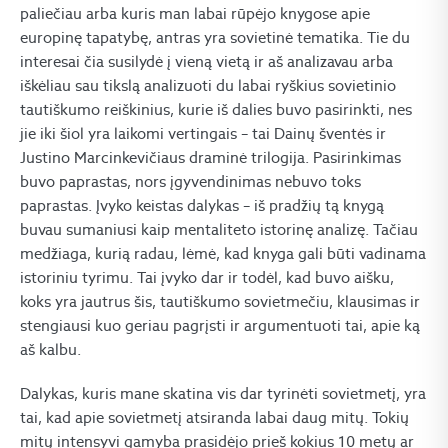
paliečiau arba kuris man labai rūpėjo knygose apie
europinę tapatybę, antras yra sovietinė tematika. Tie du
interesai čia susilydė į vieną vietą ir aš analizavau arba
iškėliau sau tikslą analizuoti du labai ryškius sovietinio
tautiškumo reiškinius, kurie iš dalies buvo pasirinkti, nes
jie iki šiol yra laikomi vertingais – tai Dainų šventės ir
Justino Marcinkevičiaus draminė trilogija. Pasirinkimas
buvo paprastas, nors įgyvendinimas nebuvo toks
paprastas. Įvyko keistas dalykas – iš pradžių tą knygą
buvau sumaniusi kaip mentaliteto istorinę analizę. Tačiau
medžiaga, kurią radau, lėmė, kad knyga gali būti vadinama
istoriniu tyrimu. Tai įvyko dar ir todėl, kad buvo aišku,
koks yra jautrus šis, tautiškumo sovietmečiu, klausimas ir
stengiausi kuo geriau pagrįsti ir argumentuoti tai, apie ką
aš kalbu.
Dalykas, kuris mane skatina vis dar tyrinėti sovietmetį, yra
tai, kad apie sovietmetį atsiranda labai daug mitų. Tokių
mitų intensyvi gamyba prasidėjo prieš kokius 10 metų ar