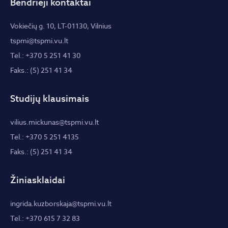
Bendrieji kontaktai
Vokiečių g. 10, LT-01130, Vilnius
tspmi@tspmi.vu.lt
Tel.: +370 5 251 41 30
Faks.: (5) 251 41 34
Studijų klausimais
vilius.mickunas@tspmi.vu.lt
Tel.: +370 5 251 4135
Faks.: (5) 251 41 34
Žiniasklaidai
ingrida.kuzborskaja@tspmi.vu.lt
Tel.: +370 615 7 32 83