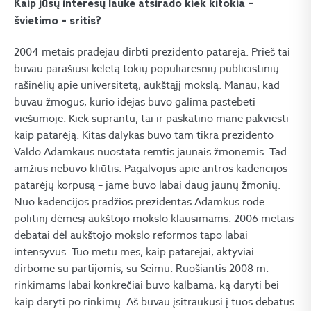
Kaip jūsų interesų lauke atsirado kiek kitokia –
švietimo – sritis?
2004 metais pradėjau dirbti prezidento patarėja. Prieš tai
buvau parašiusi keletą tokių populiaresnių publicistinių
rašinėlių apie universitetą, aukštąjį mokslą. Manau, kad
buvau žmogus, kurio idėjas buvo galima pastebėti
viešumoje. Kiek suprantu, tai ir paskatino mane pakviesti
kaip patarėją. Kitas dalykas buvo tam tikra prezidento
Valdo Adamkaus nuostata remtis jaunais žmonėmis. Tad
amžius nebuvo kliūtis. Pagalvojus apie antros kadencijos
patarėjų korpusą – jame buvo labai daug jaunų žmonių.
Nuo kadencijos pradžios prezidentas Adamkus rodė
politinį dėmesį aukštojo mokslo klausimams. 2006 metais
debatai dėl aukštojo mokslo reformos tapo labai
intensyvūs. Tuo metu mes, kaip patarėjai, aktyviai
dirbome su partijomis, su Seimu. Ruošiantis 2008 m.
rinkimams labai konkrečiai buvo kalbama, ką daryti bei
kaip daryti po rinkimų. Aš buvau įsitraukusi į tuos debatus