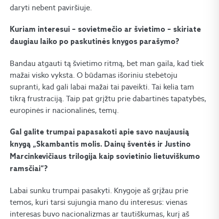
daryti nebent paviršiuje.
Kuriam interesui – sovietmečio ar švietimo – skiriate
daugiau laiko po paskutinės knygos parašymo?
Bandau atgauti tą švietimo ritmą, bet man gaila, kad tiek
mažai visko vyksta. O būdamas išoriniu stebėtoju
supranti, kad gali labai mažai tai paveikti. Tai kelia tam
tikrą frustraciją. Taip pat grįžtu prie dabartinės tapatybės,
europinės ir nacionalinės, temų.
Gal galite trumpai papasakoti apie savo naujausią
knygą „Skambantis molis. Dainų šventės ir Justino
Marcinkevičiaus trilogija kaip sovietinio lietuviškumo
ramsčiai“?
Labai sunku trumpai pasakyti. Knygoje aš grįžau prie
temos, kuri tarsi sujungia mano du interesus: vienas
interesas buvo nacionalizmas ar tautiškumas, kurį aš