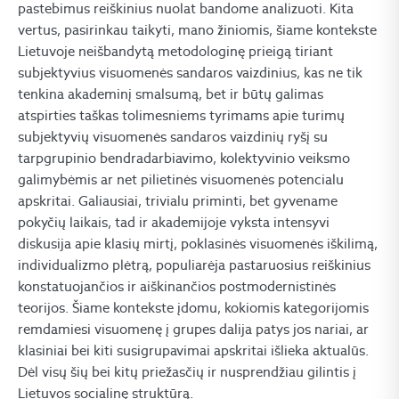
pastebimus reiškinius nuolat bandome analizuoti. Kita
vertus, pasirinkau taikyti, mano žiniomis, šiame kontekste
Lietuvoje neišbandytą metodologinę prieigą tiriant
subjektyvius visuomenės sandaros vaizdinius, kas ne tik
tenkina akademinį smalsumą, bet ir būtų galimas
atspirties taškas tolimesniems tyrimams apie turimų
subjektyvių visuomenės sandaros vaizdinių ryšį su
tarpgrupinio bendradarbiavimo, kolektyvinio veiksmo
galimybėmis ar net pilietinės visuomenės potencialu
apskritai. Galiausiai, trivialu priminti, bet gyvename
pokyčių laikais, tad ir akademijoje vyksta intensyvi
diskusija apie klasių mirtį, poklasinės visuomenės iškilimą,
individualizmo plėtrą, populiarėja pastaruosius reiškinius
konstatuojančios ir aiškinančios postmodernistinės
teorijos. Šiame kontekste įdomu, kokiomis kategorijomis
remdamiesi visuomenę į grupes dalija patys jos nariai, ar
klasiniai bei kiti susigrupavimai apskritai išlieka aktualūs.
Dėl visų šių bei kitų priežasčių ir nusprendžiau gilintis į
Lietuvos socialinę struktūrą.