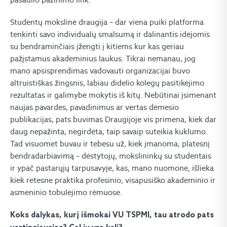
Studentų mokslinė draugija – dar viena puiki platforma
tenkinti savo individualų smalsumą ir dalinantis idėjomis
su bendraminčiais įžengti į kitiems kur kas geriau
pažįstamus akademinius laukus. Tikrai nemanau, jog
mano apsisprendimas vadovauti organizacijai buvo
altruistiškas žingsnis, labiau didelio kolegų pasitikėjimo
rezultatas ir galimybė mokytis iš kitų. Nebūtinai įsimenant
naujas pavardes, pavadinimus ar vertas dėmesio
publikacijas, pats buvimas Draugijoje vis primena, kiek dar
daug nepažinta, negirdėta, taip savaip suteikia kuklumo.
Tad visuomet buvau ir tebesu už, kiek įmanoma, platesnį
bendradarbiavimą – dėstytojų, mokslininkų su studentais
ir ypač pastarųjų tarpusavyje, kas, mano nuomone, išlieka
kiek retesne praktika profesinio, visapusiško akademinio ir
asmeninio tobulėjimo rėmuose.
Koks dalykas, kurį išmokai VU TSPMI, tau atrodo pats