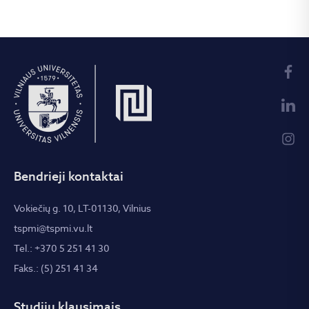
Bendrieji kontaktai
Vokiečių g. 10, LT-01130, Vilnius
tspmi@tspmi.vu.lt
Tel.: +370 5 251 41 30
Faks.: (5) 251 41 34
Studijų klausimais