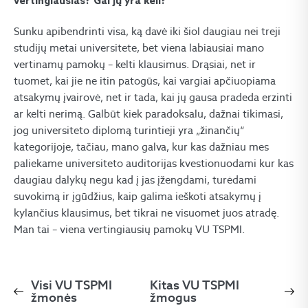
vertingiausias? Gal jų yra keli?
Sunku apibendrinti visa, ką davė iki šiol daugiau nei treji
studijų metai universitete, bet viena labiausiai mano
vertinamų pamokų – kelti klausimus. Drąsiai, net ir
tuomet, kai jie ne itin patogūs, kai vargiai apčiuopiama
atsakymų įvairovė, net ir tada, kai jų gausa pradeda erzinti
ar kelti nerimą. Galbūt kiek paradoksalu, dažnai tikimasi,
jog universiteto diplomą turintieji yra „žinančių“
kategorijoje, tačiau, mano galva, kur kas dažniau mes
paliekame universiteto auditorijas kvestionuodami kur kas
daugiau dalykų negu kad į jas įžengdami, turėdami
suvokimą ir įgūdžius, kaip galima ieškoti atsakymų į
kylančius klausimus, bet tikrai ne visuomet juos atradę.
Man tai – viena vertingiausių pamokų VU TSPMI.
Visi VU TSPMI
Kitas VU TSPMI
žmonės
žmogus