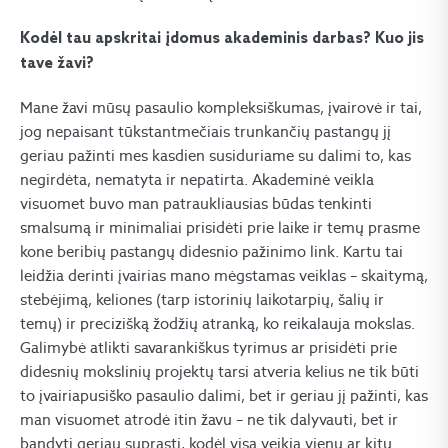
Kodėl tau apskritai įdomus akademinis darbas? Kuo jis
tave žavi?
Mane žavi mūsų pasaulio kompleksiškumas, įvairovė ir tai,
jog nepaisant tūkstantmečiais trunkančių pastangų jį
geriau pažinti mes kasdien susiduriame su dalimi to, kas
negirdėta, nematyta ir nepatirta. Akademinė veikla
visuomet buvo man patraukliausias būdas tenkinti
smalsumą ir minimaliai prisidėti prie laike ir temų prasme
kone beribių pastangų didesnio pažinimo link. Kartu tai
leidžia derinti įvairias mano mėgstamas veiklas – skaitymą,
stebėjimą, keliones (tarp istorinių laikotarpių, šalių ir
temų) ir precizišką žodžių atranką, ko reikalauja mokslas.
Galimybė atlikti savarankiškus tyrimus ar prisidėti prie
didesnių mokslinių projektų tarsi atveria kelius ne tik būti
to įvairiapusiško pasaulio dalimi, bet ir geriau jį pažinti, kas
man visuomet atrodė itin žavu – ne tik dalyvauti, bet ir
bandyti geriau suprasti, kodėl visa veikia vienu ar kitu