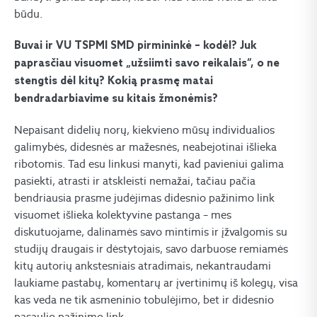
būdu.
Buvai ir VU TSPMI SMD pirmininkė – kodėl? Juk
paprasčiau visuomet „užsiimti savo reikalais“, o ne
stengtis dėl kitų? Kokią prasmę matai
bendradarbiavime su kitais žmonėmis?
Nepaisant didelių norų, kiekvieno mūsų individualios
galimybės, didesnės ar mažesnės, neabejotinai išlieka
ribotomis. Tad esu linkusi manyti, kad pavieniui galima
pasiekti, atrasti ir atskleisti nemažai, tačiau pačia
bendriausia prasme judėjimas didesnio pažinimo link
visuomet išlieka kolektyvine pastanga – mes
diskutuojame, dalinamės savo mintimis ir įžvalgomis su
studijų draugais ir dėstytojais, savo darbuose remiamės
kitų autorių ankstesniais atradimais, nekantraudami
laukiame pastabų, komentarų ar įvertinimų iš kolegų, visa
kas veda ne tik asmeninio tobulėjimo, bet ir didesnio
pasaulio pažinimo link.