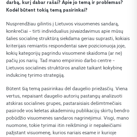
darbą, kurį dabar rašai? Apie jo temą ir problemas?
Kodėl būtent tokią temą pasirinkai?
Nusprendžiau gilintis į Lietuvos visuomenės sandarą,
konkrečiai – tirti individualius įsivaizdavimus apie mūsų
šalies socialinę struktūrą siekdama geriau suprasti, kokiais
kriterijais remiantis respondentai save pozicionuoja joje,
kokių kategorijų pagrindu visuomenė skaidoma (ar ne)
pačių jos narių. Tad mano empirinio darbo centre –
Lietuvos socialinės struktūros analizė taikant kokybinę
indukcinę tyrimo strategiją.
Būtent šią temą pasirinkau dėl daugelio priežasčių. Viena
vertus, nepaisant daugelio autorių pastangų analizuoti
atskiras socialines grupes, pastaraisiais dešimtmečiais
pasirodė vos keletas akademinių publikacijų skirtų bendro
pobūdžio visuomenės sandaros nagrinėjimui. Visgi, mano
nuomone, tokie tyrimai itin reikšmingi ir nepakeičiami
pažįstant visuomenę, kurios nariais esame ir kurioje