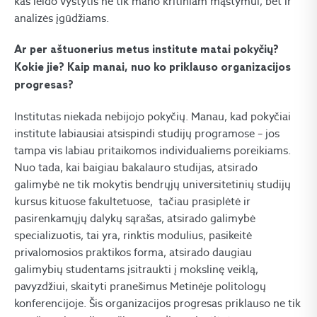
kas leido vystytis ne tik mano kritiniam mąstymui, bet ir
analizės įgūdžiams.
Ar per aštuonerius metus institute matai pokyčių?
Kokie jie? Kaip manai, nuo ko priklauso organizacijos
progresas?
Institutas niekada nebijojo pokyčių. Manau, kad pokyčiai
institute labiausiai atsispindi studijų programose – jos
tampa vis labiau pritaikomos individualiems poreikiams.
Nuo tada, kai baigiau bakalauro studijas, atsirado
galimybė ne tik mokytis bendrųjų universitetinių studijų
kursus kituose fakultetuose, tačiau prasiplėtė ir
pasirenkamųjų dalykų sąrašas, atsirado galimybė
specializuotis, tai yra, rinktis modulius, pasikeitė
privalomosios praktikos forma, atsirado daugiau
galimybių studentams įsitraukti į mokslinę veiklą,
pavyzdžiui, skaityti pranešimus Metinėje politologų
konferencijoje. Šis organizacijos progresas priklauso ne tik