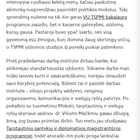
intensyviai ruošiausi keletą metų, tačiau paskutinę
akimirką nusprendžiau pasirinkti politikos mokslus. Tokį
sprendimą nulėmė ne tik itin geras
VU TSPMI bakalauro
programos įvaizdis, bet ir karjeros galimybės, siūlomų
kursų gausa. Pastaroji buvo ypač svarbi, nes visą
gyvenimą esu žmogus, kurį domina daug skirtingų sričių,
o TSPMI siūlomos studijos šį poreikį puikiai patenkino.
Prieš pradėdamas darbą institute dirbau banke, kur
atlikinėjau standartizuotas užduotis. Tokiame darbe man
trūko laisvės kurti ir savarankiškumo, norėjau išnaudoti
savo kūrybinį potencialą. Būtent tai ir pasiūlė darbas
institute – viliojo projektų valdymo, renginių
organizavimo, komunikacijos ir viešųjų ryšių patirtys. Po
pokalbio su tuometiniu Mokslo, tarptautinių ir viešųjų
ryšių skyriaus vadovu dr. Viliumi Mačkiniu gavau džiugią
žinią, jog buvau priimtas dirbti. Tuo metu jau studijavau
Tarptautinių santykių ir diplomatijos magistrantūros
programoje
, todėl atsirado itin puiki proga lanksčiai