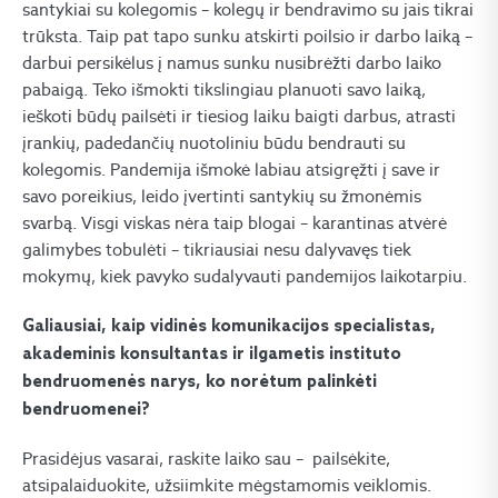
santykiai su kolegomis – kolegų ir bendravimo su jais tikrai
trūksta. Taip pat tapo sunku atskirti poilsio ir darbo laiką –
darbui persikėlus į namus sunku nusibrėžti darbo laiko
pabaigą. Teko išmokti tikslingiau planuoti savo laiką,
ieškoti būdų pailsėti ir tiesiog laiku baigti darbus, atrasti
įrankių, padedančių nuotoliniu būdu bendrauti su
kolegomis. Pandemija išmokė labiau atsigręžti į save ir
savo poreikius, leido įvertinti santykių su žmonėmis
svarbą. Visgi viskas nėra taip blogai – karantinas atvėrė
galimybes tobulėti – tikriausiai nesu dalyvavęs tiek
mokymų, kiek pavyko sudalyvauti pandemijos laikotarpiu.
Galiausiai, kaip vidinės komunikacijos specialistas,
akademinis konsultantas ir ilgametis instituto
bendruomenės narys, ko norėtum palinkėti
bendruomenei?
Prasidėjus vasarai, raskite laiko sau – pailsėkite,
atsipalaiduokite, užsiimkite mėgstamomis veiklomis.