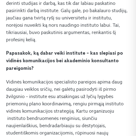
derinti studijas ir darbą, kas tik dar labiau paskatino
pasirinkti darbą institute. Galų gale, po bakalauro studijų,
jaučiau gana tvirtą ryšį su universitetu ir institutu,
norėjosi nuveikti ką nors naudingo instituto labui. Tai,
tikriausiai, buvo paskutinis argumentas, renkantis šį
profesinį kelią.
Papasakok, ką dabar veiki institute – kas slepiasi po
vidinės komunikacijos bei akademinio konsultanto
pareigomis?
Vidinės komunikacijos specialisto pareigos apima daug
daugiau veiklos sričių, nei galėtų pasirodyti iš pirmo
žvilgsnio – institute esu atsakingas už lyčių lygybės
priemonių plano koordinavimą, rengiu pirmąją instituto
vidinės komunikacijos strategiją. Kartu organizuoju
instituto bendruomenės renginius, siunčiu
naujienlaiškius, bendradarbiauju su dėstytojais,
studentiškomis organizacijomis, rūpinuosi naujų