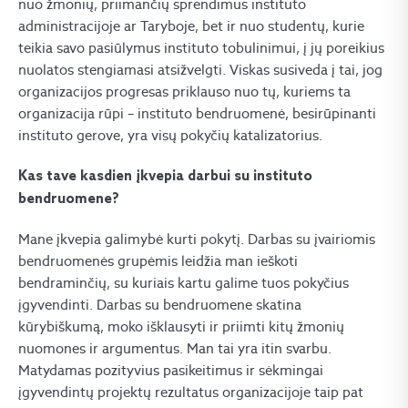
nuo žmonių, priimančių sprendimus instituto
administracijoje ar Taryboje, bet ir nuo studentų, kurie
teikia savo pasiūlymus instituto tobulinimui, į jų poreikius
nuolatos stengiamasi atsižvelgti. Viskas susiveda į tai, jog
organizacijos progresas priklauso nuo tų, kuriems ta
organizacija rūpi – instituto bendruomenė, besirūpinanti
instituto gerove, yra visų pokyčių katalizatorius.
Kas tave kasdien įkvepia darbui su instituto
bendruomene?
Mane įkvepia galimybė kurti pokytį. Darbas su įvairiomis
bendruomenės grupėmis leidžia man ieškoti
bendraminčių, su kuriais kartu galime tuos pokyčius
įgyvendinti. Darbas su bendruomene skatina
kūrybiškumą, moko išklausyti ir priimti kitų žmonių
nuomones ir argumentus. Man tai yra itin svarbu.
Matydamas pozityvius pasikeitimus ir sėkmingai
įgyvendintų projektų rezultatus organizacijoje taip pat