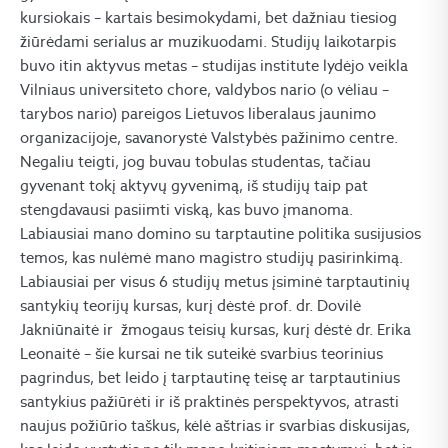
kursiokais – kartais besimokydami, bet dažniau tiesiog
žiūrėdami serialus ar muzikuodami. Studijų laikotarpis
buvo itin aktyvus metas – studijas institute lydėjo veikla
Vilniaus universiteto chore, valdybos nario (o vėliau –
tarybos nario) pareigos Lietuvos liberalaus jaunimo
organizacijoje, savanorystė Valstybės pažinimo centre.
Negaliu teigti, jog buvau tobulas studentas, tačiau
gyvenant tokį aktyvų gyvenimą, iš studijų taip pat
stengdavausi pasiimti viską, kas buvo įmanoma.
Labiausiai mano domino su tarptautine politika susijusios
temos, kas nulėmė mano magistro studijų pasirinkimą.
Labiausiai per visus 6 studijų metus įsiminė tarptautinių
santykių teorijų kursas, kurį dėstė prof. dr. Dovilė
Jakniūnaitė ir žmogaus teisių kursas, kurį dėstė dr. Erika
Leonaitė – šie kursai ne tik suteikė svarbius teorinius
pagrindus, bet leido į tarptautinę teisę ar tarptautinius
santykius pažiūrėti ir iš praktinės perspektyvos, atrasti
naujus požiūrio taškus, kėlė aštrias ir svarbias diskusijas,