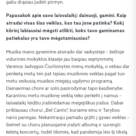
galiu drąsiau judėti pirmyn.
Papasakok apie savo laisvalaikį: dainuoji, gamini. Kaip
atradai visas šias veiklas, kas tau jose patinka? Kokį
kūrinį labiausiai mėgsti atlikti, koks tavo gaminamas
patiekalas yra tavo mėgstamiausias?
Muzika mano gyvenime atsirado dar vaikystėje – šeštoje
vidurinės mokyklos klasėje jau baigiau septynmetę
Varėnos Jadvygos Čiurlionytės menų mokyklą, o vėliau dar
penketą metų ten pat tęsiau muzikines veiklas pagal tuo
metu veikusią muzikos mėgėjų ugdymo programą.
Dainavimas chore ar solo pasirodymai tapo kasdienybe.
Karantinu metu muzikinę veiklą teko perkelti į namus –
laisvalaikį leidžiu įrašinėdamas mėgėjiškus įrašus. Dabar
priklausau chorui „Bel Canto“, kuriame einu ir Tarybos
nario pareigas. Nekantrauju pamažu grįžti į gyvas veiklas –
šiemet su choru planuojame įrašyti albumą ir surengti
keletą koncertų, todėl tikimės, kad pandemija leis šį tikslą