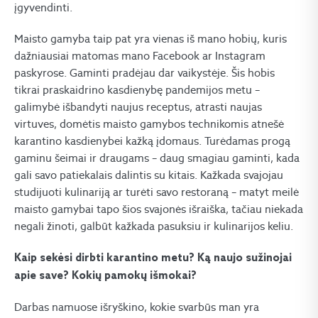
įgyvendinti.
Maisto gamyba taip pat yra vienas iš mano hobių, kuris
dažniausiai matomas mano Facebook ar Instagram
paskyrose. Gaminti pradėjau dar vaikystėje. Šis hobis
tikrai praskaidrino kasdienybę pandemijos metu –
galimybė išbandyti naujus receptus, atrasti naujas
virtuves, domėtis maisto gamybos technikomis atnešė
karantino kasdienybei kažką įdomaus. Turėdamas progą
gaminu šeimai ir draugams – daug smagiau gaminti, kada
gali savo patiekalais dalintis su kitais. Kažkada svajojau
studijuoti kulinariją ar turėti savo restoraną – matyt meilė
maisto gamybai tapo šios svajonės išraiška, tačiau niekada
negali žinoti, galbūt kažkada pasuksiu ir kulinarijos keliu.
Kaip sekėsi dirbti karantino metu? Ką naujo sužinojai
apie save? Kokių pamokų išmokai?
Darbas namuose išryškino, kokie svarbūs man yra