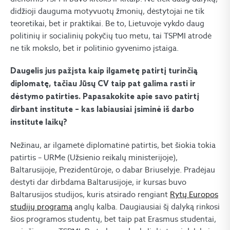
didžioji dauguma motyvuotų žmonių, dėstytojai ne tik
teoretikai, bet ir praktikai. Be to, Lietuvoje vykdo daug
politinių ir socialinių pokyčių tuo metu, tai TSPMI atrodė
ne tik mokslo, bet ir politinio gyvenimo įstaiga.
Daugelis jus pažįsta kaip ilgametę patirtį turinčią
diplomatę, tačiau Jūsų CV taip pat galima rasti ir
dėstymo patirties. Papasakokite apie savo patirtį
dirbant institute – kas labiausiai įsiminė iš darbo
institute laikų?
Nežinau, ar ilgametė diplomatinė patirtis, bet šiokia tokia
patirtis – URMe (Užsienio reikalų ministerijoje),
Baltarusijoje, Prezidentūroje, o dabar Briuselyje. Pradėjau
dėstyti dar dirbdama Baltarusijoje, ir kursas buvo
Baltarusijos studijos, kuris atsirado rengiant
Rytų Europos
studijų programą
anglų kalba. Daugiausiai šį dalyką rinkosi
šios programos studentų, bet taip pat Erasmus studentai,