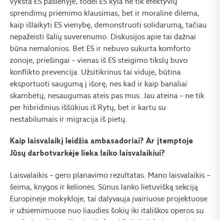
vyksta ES pasienyje, todėl ES kyla ne tik efektyvių
sprendimų priėmimo klausimas, bet ir moralinė dilema,
kaip išlaikyti ES vienybę, demonstruoti solidarumą, tačiau
nepažeisti šalių suverenumo. Diskusijos apie tai dažnai
būna nemalonios. Bet ES ir nebuvo sukurta komforto
zonoje, priešingai – vienas iš ES steigimo tikslų buvo
konflikto prevencija. Užsitikrinus tai viduje, būtina
eksportuoti saugumą į išorę, nes kad ir kaip banaliai
skambėtų, nesaugumas ateis pas mus. Jau ateina – ne tik
per hibridinius iššūkius iš Rytų, bet ir kartu su
nestabilumais ir migracija iš pietų.
Kaip laisvalaikį leidžia ambasadoriai? Ar įtemptoje
Jūsų darbotvarkėje lieka laiko laisvalaikiui?
Laisvalaikis – gero planavimo rezultatas. Mano laisvalaikis –
šeima, knygos ir kelionės. Sūnus lanko lietuvišką sekciją
Europinėje mokykloje, tai dalyvauja įvairiuose projektuose
ir užsiėmimuose nuo liaudies šokių iki itališkos operos su