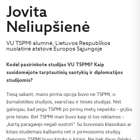
Jovita
Neliupšienė
VU TSPMI alumnė, Lietuvos Respublikos
nuolatinė atstovė Europos Sąjungoje
Kodėl pasirinkote studijas VU TSPMI? Kaip
susidomėjote tarptautinių santykių ir diplomatijos
studijomis?
Tiesą sakant, mano pirma opcija buvo ne TSPMI, o
žurnalistikos studijos, svarsčiau ir teisės studijas. Net
galvojau, kad jeigu TSPMI po pirmų metų nepatiks – grįšiu
prie teisės. Bet TSPMI man buvo kaip iš tos reklamos –
„kartą paragavęs negali sustoti“. Su buvusiais klasiokais ar
kitais studentais kalbantis net ir pirmosiomis studijų
dienomis TSPMI buvo kitoks ir kitaip. Ne tiek daug dalykų,