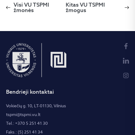
Visi VU TSPMI
Kitas VU TSPMI
žmonės
žmogus
Bendrieji kontaktai
Vokiečių g. 10, LT-01130, Vilnius
tspmi@tspmi.vu.lt
Tel.: +370 5 251 41 30
Faks.: (5) 251 41 34