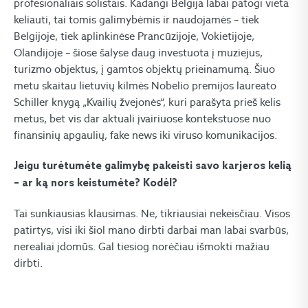
profesionaliais solistais. Kadangi Belgija labai patogi vieta
keliauti, tai tomis galimybėmis ir naudojamės – tiek
Belgijoje, tiek aplinkinėse Prancūzijoje, Vokietijoje,
Olandijoje – šiose šalyse daug investuota į muziejus,
turizmo objektus, į gamtos objektų prieinamumą. Šiuo
metu skaitau lietuvių kilmės Nobelio premijos laureato
Schiller knygą „Kvailių žvejonės“, kuri parašyta prieš kelis
metus, bet vis dar aktuali įvairiuose kontekstuose nuo
finansinių apgaulių, fake news iki viruso komunikacijos.
Jeigu turėtumėte galimybę pakeisti savo karjeros kelią
– ar ką nors keistumėte? Kodėl?
Tai sunkiausias klausimas. Ne, tikriausiai nekeisčiau. Visos
patirtys, visi iki šiol mano dirbti darbai man labai svarbūs,
nerealiai įdomūs. Gal tiesiog norėčiau išmokti mažiau
dirbti.