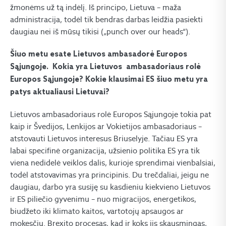
žmonėms už tą indėlį. Iš principo, Lietuva – maža
administracija, todėl tik bendras darbas leidžia pasiekti
daugiau nei iš mūsų tikisi („punch over our heads“).
Šiuo metu esate Lietuvos ambasadorė Europos
Sąjungoje. Kokia yra Lietuvos ambasadoriaus rolė
Europos Sąjungoje? Kokie klausimai ES šiuo metu yra
patys aktualiausi Lietuvai?
Lietuvos ambasadoriaus rolė Europos Sąjungoje tokia pat
kaip ir Švedijos, Lenkijos ar Vokietijos ambasadoriaus –
atstovauti Lietuvos interesus Briuselyje. Tačiau ES yra
labai specifinė organizacija, užsienio politika ES yra tik
viena nedidelė veiklos dalis, kurioje sprendimai vienbalsiai,
todėl atstovavimas yra principinis. Du trečdaliai, jeigu ne
daugiau, darbo yra susiję su kasdieniu kiekvieno Lietuvos
ir ES piliečio gyvenimu – nuo migracijos, energetikos,
biudžeto iki klimato kaitos, vartotojų apsaugos ar
mokesčių. Brexito procesas, kad ir koks jis skausmingas,