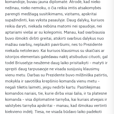
komandoje, buvau jauna diplomatė. Atrodė, kad nieko
nežinau, nieko nemoku, o čia reikia imtis atsakomybės
parengti medžiagą susitikimams, vizitams, apskritai
supažindinti, kas vyksta pasaulyje. Daug dalykų, kuriuos
reikia daryti, niekada nebūna matomi nei spaudoje, nei
aptariami viešai ar su kolegomis. Manau, kad svarbiausia
buvo išmokti dirbti greitai, atskirti svarbius dalykus nuo
mažiau svarbių, neplaukti paviršiumi, nes to Prezidentė
niekada netoleravo. Kai kuriuos klausimus su skaičiais ar
istorijos elementais galėdavau naktį atsibudusi cituoti, gal
todėl Briuselyje neužėmė daug laiko prisitaikyti – matyti ir
spręsti daug tarpusavyje ne visada susijusių klausimų
vienu metu. Darbas su Prezidente buvo milžiniška patirtis,
mokykla ir savotiška krepšinio komanda vienu metu –
negali tikėtis laimėti, jeigu nedirbi kartu. Pasitikėjimas
komandos nariais, tie, kurie dirba visai šalia, ir ta platesnė
komanda – visa diplomatinė tarnyba, kai kuriais atvejais ir
valstybės tarnyba apskritai – manau, kad išmokau vertinti
kiekvieno indėlį. Tiesa, ne visada būdavo laiko padėkoti