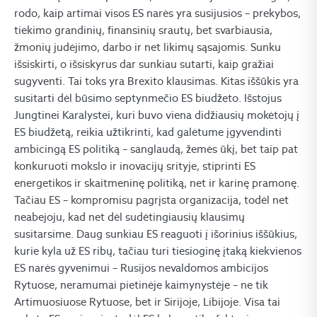
rodo, kaip artimai visos ES narės yra susijusios – prekybos,
tiekimo grandinių, finansinių srautų, bet svarbiausia,
žmonių judėjimo, darbo ir net likimų sąsajomis. Sunku
išsiskirti, o išsiskyrus dar sunkiau sutarti, kaip gražiai
sugyventi. Tai toks yra Brexito klausimas. Kitas iššūkis yra
susitarti dėl būsimo septynmečio ES biudžeto. Išstojus
Jungtinei Karalystei, kuri buvo viena didžiausių mokėtojų į
ES biudžetą, reikia užtikrinti, kad galėtume įgyvendinti
ambicingą ES politiką – sanglaudą, žemės ūkį, bet taip pat
konkuruoti mokslo ir inovacijų srityje, stiprinti ES
energetikos ir skaitmeninę politiką, net ir karinę pramonę.
Tačiau ES – kompromisu pagrįsta organizacija, todėl net
neabejoju, kad net dėl sudėtingiausių klausimų
susitarsime. Daug sunkiau ES reaguoti į išorinius iššūkius,
kurie kyla už ES ribų, tačiau turi tiesioginę įtaką kiekvienos
ES narės gyvenimui – Rusijos nevaldomos ambicijos
Rytuose, neramumai pietinėje kaimynystėje – ne tik
Artimuosiuose Rytuose, bet ir Sirijoje, Libijoje. Visa tai