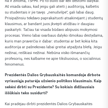
na ir žinoma, TSPMI. Po to buvo dar keli dėstomi dalykai.
Aš visada sakau, kad jeigu gali ateiti į auditoriją, kalbėtis
su studentais ir jie tavęs „nenušvilpė“, gali labai daug.
Prisipažinsiu tekdavo paprakaituoti atsakinėjant į studentų
klausimus, ar bandant juos įkvėpti atidžiau ir daugiau
paskaityti. Tačiau tai visada būdavo abipusis mokymosi
procesas. Vieno labai svarbaus dalyko išmokau dėstydama,
kuris man praverčia ir dabar: studentai ar bet kokia kita
auditorija ar pašnekovas labai greitai atpažįsta blefą. Jeigu
nežinai, reiškiasi nežinai. Nebūna visko išmanančių
profesorių, nes kalbame ne apie tiksliuosius, o socialinius
fenomenus.
Prezidentės Dalios Grybauskaitės komandoje dirbote
vyriausiąja patarėja užsienio politikos klausimais. Kaip
sekėsi dirbti su Prezidente? Su kokiais didžiausiais
iššūkiais teko susidurti?
Kai pradėjau dirbti prezidentės Dalios Grybauskaitės