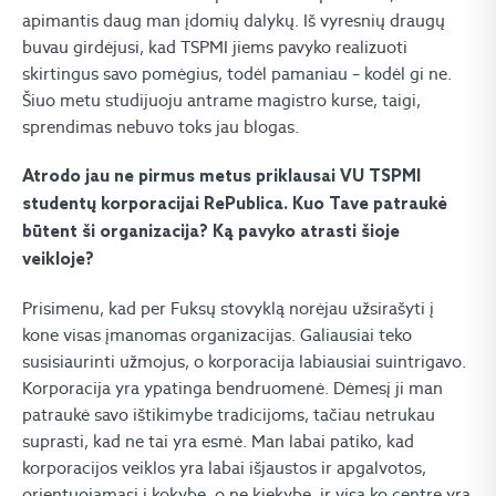
apimantis daug man įdomių dalykų. Iš vyresnių draugų
buvau girdėjusi, kad TSPMI jiems pavyko realizuoti
skirtingus savo pomėgius, todėl pamaniau – kodėl gi ne.
Šiuo metu studijuoju antrame magistro kurse, taigi,
sprendimas nebuvo toks jau blogas.
Atrodo jau ne pirmus metus priklausai VU TSPMI
studentų korporacijai RePublica. Kuo Tave patraukė
būtent ši organizacija? Ką pavyko atrasti šioje
veikloje?
Prisimenu, kad per Fuksų stovyklą norėjau užsirašyti į
kone visas įmanomas organizacijas. Galiausiai teko
susisiaurinti užmojus, o korporacija labiausiai suintrigavo.
Korporacija yra ypatinga bendruomenė. Dėmesį ji man
patraukė savo ištikimybe tradicijoms, tačiau netrukau
suprasti, kad ne tai yra esmė. Man labai patiko, kad
korporacijos veiklos yra labai išjaustos ir apgalvotos,
orientuojamasi į kokybę, o ne kiekybę, ir visa ko centre yra