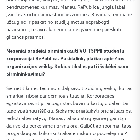
bendruomenės kūrimas. Manau, RePublica jungia labai
įvairius, skirtingai mąstančius žmones. Buvimas ten mane
užaugino ir paskatino studijų metus neprabėgti
paviršiumi, o savo akademiniame gyvenime paieškoti
gilesnės prasmės.
Neseniai pradėjai pirmininkauti VU TSPMI studentų
korporacijai RePublica. Pasidalink, plačiau apie šios
organizacijos veiklą. Kokius tikslus pati išsikėlei savo
pirmininkavimui?
Šiemet tikimės tęsti nors dalį savo tradicinių veiklų, kurias
smarkiai riboja pandemijos situacija. Korporacijos
egzistavimas stipriai pagrįstas buvimu kartu, o dabar tai
tapo ypatingu iššūkiu. Sieksime prisitaikyti prie situacijos,
ieškoti alternatyvų. Manau, labiau atsigręšime į gamtą ir
dalį veiklų perkelsime į gryną orą. Galbūt apribojimai taps
proga daugiau laiko skirti akademiškumo puoselėjimui?