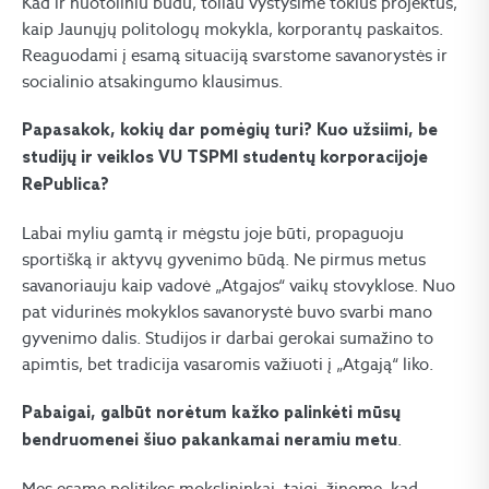
Kad ir nuotoliniu būdu, toliau vystysime tokius projektus,
kaip Jaunųjų politologų mokykla, korporantų paskaitos.
Reaguodami į esamą situaciją svarstome savanorystės ir
socialinio atsakingumo klausimus.
Papasakok, kokių dar pomėgių turi? Kuo užsiimi, be
studijų ir veiklos VU TSPMI studentų korporacijoje
RePublica?
Labai myliu gamtą ir mėgstu joje būti, propaguoju
sportišką ir aktyvų gyvenimo būdą. Ne pirmus metus
savanoriauju kaip vadovė „Atgajos“ vaikų stovyklose. Nuo
pat vidurinės mokyklos savanorystė buvo svarbi mano
gyvenimo dalis. Studijos ir darbai gerokai sumažino to
apimtis, bet tradicija vasaromis važiuoti į „Atgają“ liko.
Pabaigai, galbūt norėtum kažko palinkėti mūsų
.
bendruomenei šiuo pakankamai neramiu metu
Mes esame politikos mokslininkai, taigi, žinome, kad