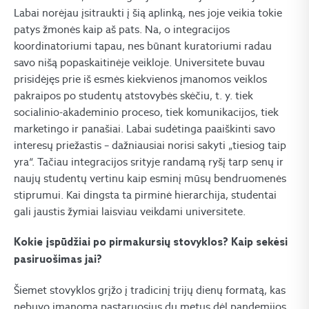
Labai norėjau įsitraukti į šią aplinką, nes joje veikia tokie
patys žmonės kaip aš pats. Na, o integracijos
koordinatoriumi tapau, nes būnant kuratoriumi radau
savo nišą popaskaitinėje veikloje. Universitete buvau
prisidėjęs prie iš esmės kiekvienos įmanomos veiklos
pakraipos po studentų atstovybės skėčiu, t. y. tiek
socialinio-akademinio proceso, tiek komunikacijos, tiek
marketingo ir panašiai. Labai sudėtinga paaiškinti savo
interesų priežastis – dažniausiai norisi sakyti „tiesiog taip
yra“. Tačiau integracijos srityje randamą ryšį tarp senų ir
naujų studentų vertinu kaip esminį mūsų bendruomenės
stiprumui. Kai dingsta ta pirminė hierarchija, studentai
gali jaustis žymiai laisviau veikdami universitete.
Kokie įspūdžiai po pirmakursių stovyklos? Kaip sekėsi
pasiruošimas jai?
Šiemet stovyklos grįžo į tradicinį trijų dienų formatą, kas
nebuvo įmanoma pastaruosius du metus dėl pandemijos.