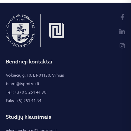
Bendrieji kontaktai
Vokiečių g. 10, LT-01130, Vilnius
tspmi@tspmi.vu.lt
Tel.: +370 5 251 41 30
Faks.: (5) 251 41 34
Studijų klausimais
vilius.mickunas@tspmi.vu.lt