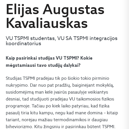
Elijas Augustas
Kavaliauskas
VU TSPMI studentas, VU SA TSPMI integracijos
koordinatorius
Kaip pasirinkai studijas VU TSPMI? Kokie
mėgstamiausi tavo studijų dalykai?
Studijas TSPMI pradėjau tik po šiokio tokio pirminio
nukrypimo. Dar nuo pat pradžių, baiginėjant mokyklą,
susidomėjimą man kėlė įvairūs pasaulyje veikiantys
dėsniai, tad studijuoti pradėjau VU taikomosios fizikos
programoje. Tačiau po kiek laiko patyriau, kad fizika
pasaulį tiria kitu kampu, negu kad mane domina – kitaip
tariant, norėjau mažiau termodinamikos ir daugiau
biheviorizmo. Kitu žingsniu ir pasirinkau būtent TSPMI.