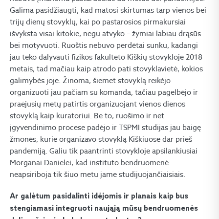
Galima pasidžiaugti, kad matosi skirtumas tarp vienos bei
trijų dienų stovyklų, kai po pastarosios pirmakursiai
išvyksta visai kitokie, negu atvyko – žymiai labiau drąsūs
bei motyvuoti. Ruoštis nebuvo perdėtai sunku, kadangi
jau teko dalyvauti fizikos fakulteto Kiškių stovykloje 2018
metais, tad mačiau kaip atrodo pati stovyklavietė, kokios
galimybės joje. Žinoma, šiemet stovyklą reikėjo
organizuoti jau pačiam su komanda, tačiau pagelbėjo ir
praėjusių metų patirtis organizuojant vienos dienos
stovyklą kaip kuratoriui. Be to, ruošimo ir net
įgyvendinimo procese padėjo ir TSPMI studijas jau baigę
žmonės, kurie organizavo stovyklą Kiškiuose dar prieš
pandemiją. Galiu tik paantrinti stovykloje apsilankiusiai
Morganai Danielei, kad instituto bendruomenė
neapsiriboja tik šiuo metu jame studijuojančiaisiais.
Ar galėtum pasidalinti idėjomis ir planais kaip bus
stengiamasi integruoti naująją mūsų bendruomenės