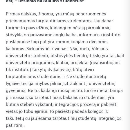
dalį – užsienio bakalauro studentus?
Pirmas dalykas, žinoma, yra mūsų bendruomenės
prieinamumas tarptautiniams studentams. Jau dabar
turime to pavyzdžius, kadangi minėtąją pirmakursių
stovyklą organizavome anglų kalba, informacija instituto
puslapiuose taip pat yra komunikuojama dvejomis
kalbomis. Siekiamybė ir vienas iš šių metų Vilniaus
universiteto studentų atstovybės bendrų tikslų yra tai, kad
universiteto programos, klubai, projektai (neapsiribojant
tik institutu) taikytų dvikalbystę, būtų atviri
tarptautiniams studentams ir šie studentai turėtų
lygiavertes galimybes pilnai įsitraukiant į universitetinį
gyvenimą. Be to, kadangi mūsų institutui šie metai tampa
pirmaisiais su tarptautiniais bakalauro studentais, yra
būtina stebėti vykstantį integracijos procesą ir pabrėžti
vietas jo tobulėjimui. To pasiekti padeda kolegos iš
fakultetų su jau esama tarptautinių studentų integracijos
patirtimi.