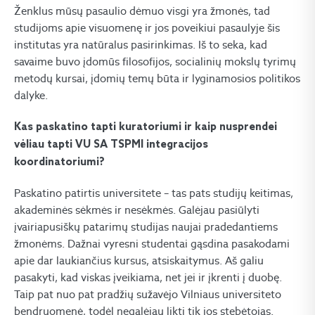
Ženklus mūsų pasaulio dėmuo visgi yra žmonės, tad
studijoms apie visuomenę ir jos poveikiui pasaulyje šis
institutas yra natūralus pasirinkimas. Iš to seka, kad
savaime buvo įdomūs filosofijos, socialinių mokslų tyrimų
metodų kursai, įdomių temų būta ir lyginamosios politikos
dalyke.
Kas paskatino tapti kuratoriumi ir kaip nusprendei
vėliau tapti VU SA TSPMI integracijos
koordinatoriumi?
Paskatino patirtis universitete – tas pats studijų keitimas,
akademinės sėkmės ir nesėkmės. Galėjau pasiūlyti
įvairiapusiškų patarimų studijas naujai pradedantiems
žmonėms. Dažnai vyresni studentai gąsdina pasakodami
apie dar laukiančius kursus, atsiskaitymus. Aš galiu
pasakyti, kad viskas įveikiama, net jei ir įkrenti į duobę.
Taip pat nuo pat pradžių sužavėjo Vilniaus universiteto
bendruomenė, todėl negalėjau likti tik jos stebėtojas.