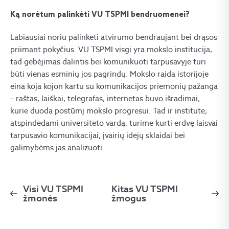
Ką norėtum palinkėti VU TSPMI bendruomenei?
Labiausiai noriu palinkėti atvirumo bendraujant bei drąsos
priimant pokyčius. VU TSPMI visgi yra mokslo institucija,
tad gebėjimas dalintis bei komunikuoti tarpusavyje turi
būti vienas esminių jos pagrindų. Mokslo raida istorijoje
eina koja kojon kartu su komunikacijos priemonių pažanga
– raštas, laiškai, telegrafas, internetas buvo išradimai,
kurie duoda postūmį mokslo progresui. Tad ir institute,
atspindėdami universiteto vardą, turime kurti erdvę laisvai
tarpusavio komunikacijai, įvairių idėjų sklaidai bei
galimybėms jas analizuoti.
Visi VU TSPMI
Kitas VU TSPMI
žmonės
žmogus