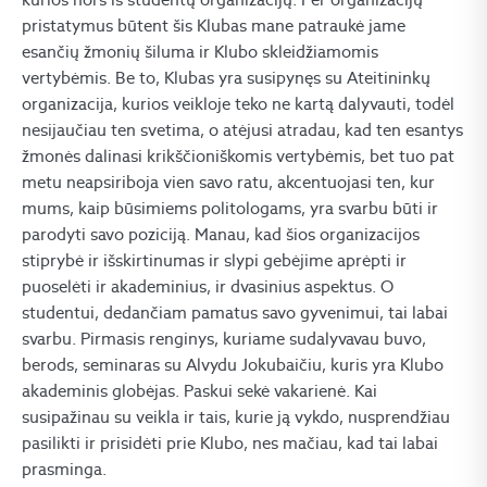
pristatymus būtent šis Klubas mane patraukė jame
esančių žmonių šiluma ir Klubo skleidžiamomis
vertybėmis. Be to, Klubas yra susipynęs su Ateitininkų
organizacija, kurios veikloje teko ne kartą dalyvauti, todėl
nesijaučiau ten svetima, o atėjusi atradau, kad ten esantys
žmonės dalinasi krikščioniškomis vertybėmis, bet tuo pat
metu neapsiriboja vien savo ratu, akcentuojasi ten, kur
mums, kaip būsimiems politologams, yra svarbu būti ir
parodyti savo poziciją. Manau, kad šios organizacijos
stiprybė ir išskirtinumas ir slypi gebėjime aprėpti ir
puoselėti ir akademinius, ir dvasinius aspektus. O
studentui, dedančiam pamatus savo gyvenimui, tai labai
svarbu. Pirmasis renginys, kuriame sudalyvavau buvo,
berods, seminaras su Alvydu Jokubaičiu, kuris yra Klubo
akademinis globėjas. Paskui sekė vakarienė. Kai
susipažinau su veikla ir tais, kurie ją vykdo, nusprendžiau
pasilikti ir prisidėti prie Klubo, nes mačiau, kad tai labai
prasminga.