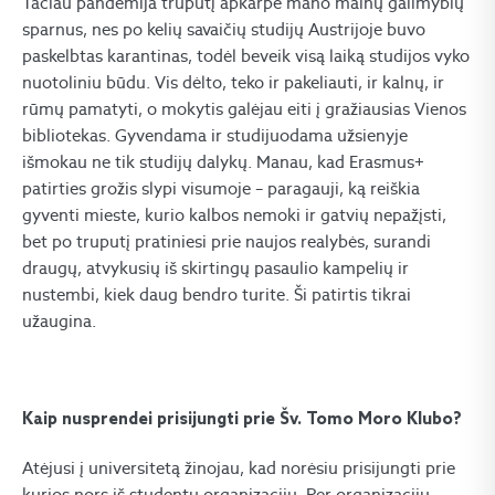
Tačiau pandemija truputį apkarpė mano mainų galimybių
sparnus, nes po kelių savaičių studijų Austrijoje buvo
paskelbtas karantinas, todėl beveik visą laiką studijos vyko
nuotoliniu būdu. Vis dėlto, teko ir pakeliauti, ir kalnų, ir
rūmų pamatyti, o mokytis galėjau eiti į gražiausias Vienos
bibliotekas. Gyvendama ir studijuodama užsienyje
išmokau ne tik studijų dalykų. Manau, kad Erasmus+
patirties grožis slypi visumoje – paragauji, ką reiškia
gyventi mieste, kurio kalbos nemoki ir gatvių nepažįsti,
bet po truputį pratiniesi prie naujos realybės, surandi
draugų, atvykusių iš skirtingų pasaulio kampelių ir
nustembi, kiek daug bendro turite. Ši patirtis tikrai
užaugina.
Kaip nusprendei prisijungti prie Šv. Tomo Moro Klubo?
Atėjusi į universitetą žinojau, kad norėsiu prisijungti prie
kurios nors iš studentų organizacijų. Per organizacijų