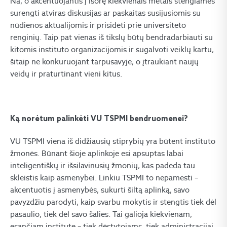
Na, o akcentuojantis į išorę kiekvienais metais stengiamės
surengti atviras diskusijas ar paskaitas susijusiomis su
nūdienos aktualijomis ir prisidėti prie universiteto
renginių. Taip pat vienas iš tikslų būtų bendradarbiauti su
kitomis instituto organizacijomis ir sugalvoti veiklų kartu,
šitaip ne konkuruojant tarpusavyje, o įtraukiant naujų
veidų ir praturtinant vieni kitus.
Ką norėtum palinkėti VU TSPMI bendruomenei?
VU TSPMI viena iš didžiausių stiprybių yra būtent instituto
žmonės. Būnant šioje aplinkoje esi apsuptas labai
inteligentiškų ir išsilavinusių žmonių, kas padeda tau
skleistis kaip asmenybei. Linkiu TSPMI to nepamesti –
akcentuotis į asmenybės, sukurti šiltą aplinką, savo
pavyzdžiu parodyti, kaip svarbu mokytis ir stengtis tiek dėl
pasaulio, tiek dėl savo šalies. Tai galioja kiekvienam,
esančiam institute – tiek dėstytojams, tiek administracijai,