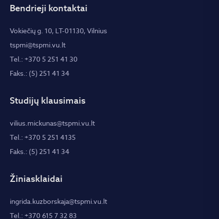
Bendrieji kontaktai
Vokiečių g. 10, LT-01130, Vilnius
tspmi@tspmi.vu.lt
Tel.: +370 5 251 41 30
Faks.: (5) 251 41 34
Studijų klausimais
vilius.mickunas@tspmi.vu.lt
Tel.: +370 5 251 4135
Faks.: (5) 251 41 34
Žiniasklaidai
ingrida.kuzborskaja@tspmi.vu.lt
Tel.: +370 615 7 32 83