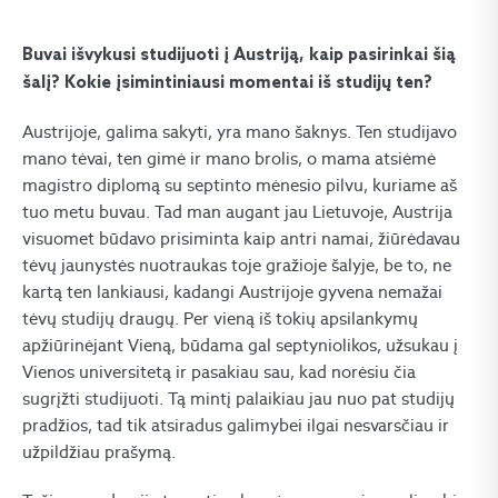
Buvai išvykusi studijuoti į Austriją, kaip pasirinkai šią
šalį? Kokie įsimintiniausi momentai iš studijų ten?
Austrijoje, galima sakyti, yra mano šaknys. Ten studijavo
mano tėvai, ten gimė ir mano brolis, o mama atsiėmė
magistro diplomą su septinto mėnesio pilvu, kuriame aš
tuo metu buvau. Tad man augant jau Lietuvoje, Austrija
visuomet būdavo prisiminta kaip antri namai, žiūrėdavau
tėvų jaunystės nuotraukas toje gražioje šalyje, be to, ne
kartą ten lankiausi, kadangi Austrijoje gyvena nemažai
tėvų studijų draugų. Per vieną iš tokių apsilankymų
apžiūrinėjant Vieną, būdama gal septyniolikos, užsukau į
Vienos universitetą ir pasakiau sau, kad norėsiu čia
sugrįžti studijuoti. Tą mintį palaikiau jau nuo pat studijų
pradžios, tad tik atsiradus galimybei ilgai nesvarsčiau ir
užpildžiau prašymą.