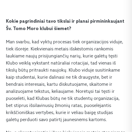
Kokie pagrindiniai tavo tikslai ir planai pirmininkaujant
Šv. Tomo Moro klubui šiemet?
Man svarbu, kad vyktų procesas tiek organizacijos viduje,
tiek išorėje. Kiekvienais metais išskėstomis rankomis
laukiame naujų prisijungiančių narių, kurie galėtų tęsti
Klubo veiklą vykstant natūraliai rotacijai, tad vienas iš
tikslų būtų pritraukti naujokų. Klubo viduje susitinkame
kaip studentai, kurie dalinasi ne tik draugyste, bet ir
bendrais interesais, kartu diskutuojame, skaitome ir
analizuojame tekstus, keliaujame. Norėtųsi tai tęsti ir
puoselėti, kad Klubas būtų ne tik studentų organizacija,
bet stiprus išsilavinusių žmonių ratas, puoselėjantis
krikščioniškas vertybes, kurie ir vėliau baigę studijas
galėtų perduoti savo patirtį jaunesnėms kartoms.