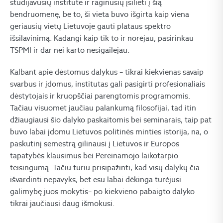
studijavusių institute ir raginusių įsilieti į šią
bendruomenę, be to, ši vieta buvo išgirta kaip viena
geriausių vietų Lietuvoje gauti plataus spektro
išsilavinimą. Kadangi kaip tik to ir norėjau, pasirinkau
TSPMI ir dar nei karto nesigailėjau.
Kalbant apie dėstomus dalykus – tikrai kiekvienas savaip
svarbus ir įdomus, institutas gali pasigirti profesionaliais
dėstytojais ir kruopščiai parengtomis programomis.
Tačiau visuomet jaučiau palankumą filosofijai, tad itin
džiaugiausi šio dalyko paskaitomis bei seminarais, taip pat
buvo labai įdomu Lietuvos politinės minties istorija, na, o
paskutinį semestrą gilinausi į Lietuvos ir Europos
tapatybės klausimus bei Pereinamojo laikotarpio
teisingumą. Tačiu turiu prisipažinti, kad visų dalykų čia
išvardinti nepavyks, bet esu labai dėkinga turėjusi
galimybę juos mokytis– po kiekvieno pabaigto dalyko
tikrai jaučiausi daug išmokusi.