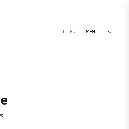
LT
EN
MENIU
re
sė