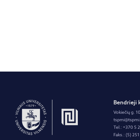
Bendrieji 
Vokiečių g. 10
tspmi@tspmi.
Tel.: +370 5 
Faks.: (5) 251