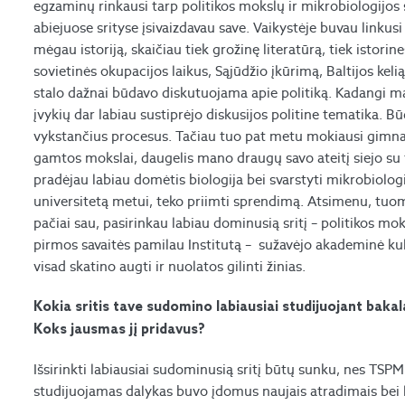
egzaminų rinkausi tarp politikos mokslų ir mikrobiologijos st
abiejuose srityse įsivaizdavau save. Vaikystėje buvau linkus
mėgau istoriją, skaičiau tiek grožinę literatūrą, tiek istor
sovietinės okupacijos laikus, Sąjūdžio įkūrimą, Baltijos kelią
stalo dažnai būdavo diskutuojama apie politiką. Kadangi ma
įvykių dar labiau sustiprėjo diskusijos politine tematika. B
vykstančius procesus. Tačiau tuo pat metu mokiausi gimnazi
gamtos mokslai, daugelis mano draugų savo ateitį siejo su t
pradėjau labiau domėtis biologija bei svarstyti mikrobiologi
universitetą metui, teko priimti sprendimą. Atsimenu, tuomet
pačiai sau, pasirinkau labiau dominusią sritį – politikos mo
pirmos savaitės pamilau Institutą – sužavėjo akademinė k
visad skatino augti ir nuolatos gilinti žinias.
Kokia sritis tave sudomino labiausiai studijuojant ba
Koks jausmas jį pridavus?
Išsirinkti labiausiai sudominusią sritį būtų sunku, nes TSPM
studijuojamas dalykas buvo įdomus naujais atradimais bei leid