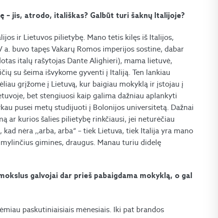
 jis, atrodo, itališkas? Galbūt turi šaknų Italijoje?
ijos ir Lietuvos pilietybę. Mano tėtis kilęs iš Italijos,
V a. buvo tapęs Vakarų Romos imperijos sostine, dabar
otas italų rašytojas Dante Alighieri), mama lietuvė,
ičių su šeima išvykome gyventi į Italiją. Ten lankiau
liau grįžome į Lietuvą, kur baigiau mokyklą ir įstojau į
ietuvoje, bet stengiuosi kaip galima dažniau aplankyti
ykau pusei metų studijuoti į Bolonijos universitetą. Dažnai
ą ar kurios šalies pilietybę rinkčiausi, jei neturėčiau
kad nėra ,,arba, arba“ – tiek Lietuva, tiek Italija yra mano
r mylinčius gimines, draugus. Manau turiu didelę
 mokslus galvojai dar prieš pabaigdama mokyklą, o gal
iėmiau paskutiniaisiais mėnesiais. Iki pat brandos