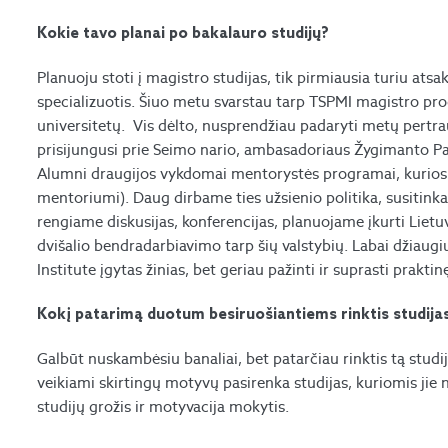
Kokie tavo planai po bakalauro studijų?
Planuoju stoti į magistro studijas, tik pirmiausia turiu atsak
specializuotis. Šiuo metu svarstau tarp TSPMI magistro pr
universitetų. Vis dėlto, nusprendžiau padaryti metų pertra
prisijungusi prie Seimo nario, ambasadoriaus Žygimanto Pa
Alumni draugijos vykdomai mentorystės programai, kurio
mentoriumi). Daug dirbame ties užsienio politika, susitinka
rengiame diskusijas, konferencijas, planuojame įkurti Liet
dvišalio bendradarbiavimo tarp šių valstybių. Labai džiaugiu
Institute įgytas žinias, bet geriau pažinti ir suprasti praktinę
Kokį patarimą duotum besiruošiantiems rinktis studija
Galbūt nuskambėsiu banaliai, bet patarčiau rinktis tą studij
veikiami skirtingų motyvų pasirenka studijas, kuriomis jie 
studijų grožis ir motyvacija mokytis.