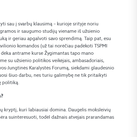
yti sau į svarbų klausimą – kurioje srityje noriu
ogramos ir saugumo studijų viename iš užsienio
uką ir geriau apgalvoti savo sprendimą. Taip pat, esu
vilionio komandos (už tai norėčiau padėkoti TSPMI
s dėka antrame kurse Žygimantas tapo mano
me su užsienio politikos veikėjais, ambasadoriais,
uvos-Jungtinės Karalystės Forumą, siekdami glaudesnio
osi šiuo darbu, nes turiu galimybę ne tik pritaikyti
 politiką.
s?
ų kryptį, kuri labiausiai domina. Daugelis moksleivių
nėra suinteresuoti, todėl dažnais atvejais prarandamas