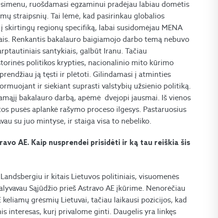
Prisimenu, ruošdamasi egzaminui pradėjau labiau domėtis
omų straipsnių. Tai lėmė, kad pasirinkau globalios
is į skirtingų regionų specifiką, labai susidomėjau MENA
iktais. Renkantis bakalauro baigiamojo darbo temą nebuvo
arptautiniais santykiais, galbūt Iranu. Tačiau
storinės politikos krypties, nacionalinio mito kūrimo
rendžiau ją tęsti ir plėtoti. Gilindamasi į atminties
ormuojant ir siekiant suprasti valstybių užsienio politiką.
giamąjį bakalauro darbą, apėmė dvejopi jausmai. Iš vienos
kitos pusės aplankė rašymo proceso ilgesys. Pastaruosius
u su juo mintyse, ir staiga visa to nebeliko.
travo AE. Kaip nusprendei prisidėti ir ką tau reiškia šis
Landsbergiu ir kitais Lietuvos politiniais, visuomenės
alyvavau Sąjūdžio prieš Astravo AE įkūrime. Nenorėčiau
eliamų grėsmių Lietuvai, tačiau laikausi pozicijos, kad
 interesas, kurį privalome ginti. Daugelis yra linkęs