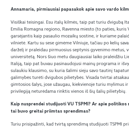
Annamaria, pirmiausiai papasakok apie savo vardo kilmę –
Visiškai teisingai. Esu italų kilmės, taip pat turiu dvigubą Ital
Emilia Romagna regiono, Ravenna miesto (to paties, kuris 
garsėjantis kaip pasaulio mozaikų sostine, ir kuriame palaid
vilnietė. Kartu su sese gimėme Vilniuje, tačiau po kelių sava
darželį ir praleidau pirmuosius septynis gyvenimo metus, vė
universitetą. Nors šiuo metu daugiausiai laiko praleidžiu L
Italiją, taip pat buvau pasinaudojusi mainų programa ir išv
sulaukiu klausimo, su kuria šalimi sieju savo tautinį tapatum
galimybės turėti dvigubos pilietybės. Visada tvirtai atsakau, 
gimtosios šalys, jose užaugau, kiekvienoje turiu mylimus i
privilegiją neturėdama rinktis vienos iš šių šalių pilietybių.
Kaip nusprendei studijuoti VU TSPMI? Ar apie politikos
tai buvo greitai priimtas sprendimas?
Turiu prisipažinti, kad tvirtą sprendimą studijuoti TSPMI pr