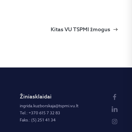
Kitas VU TSPMI žmogus
Žiniasklaidai
ingrida.kuzborskaja@tspmi.vu.lt
Tel.: +370 615 7 32 83
Faks.: (5) 251 41 34