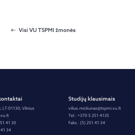
Visi VU TSPMI žmonės
kontaktai
Studijų klausimais
, LT-01130, Vilnius
vilius.mickunas@tspmi.vu.lt
vu.lt
Tel.: +370 5 251 4135
251 41 30
Faks.: (5) 251 41 34
 41 34