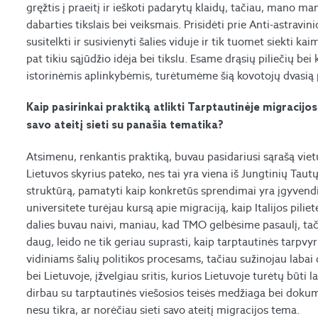
gręžtis į praeitį ir ieškoti padarytų klaidų, tačiau, mano m
dabarties tikslais bei veiksmais. Prisidėti prie Anti-astrav
susitelkti ir susivienyti šalies viduje ir tik tuomet siekti ka
pat tikiu sąjūdžio idėja bei tikslu. Esame drąsių piliečių be
istorinėmis aplinkybėmis, turėtumėme šią kovotojų dvasią pa
Kaip pasirinkai praktiką atlikti Tarptautinėje migracijo
savo ateitį sieti su panašia tematika?
Atsimenu, renkantis praktiką, buvau pasidariusi sąrašą vie
Lietuvos skyrius pateko, nes tai yra viena iš Jungtinių Taut
struktūrą, pamatyti kaip konkretūs sprendimai yra įgyvend
universitete turėjau kursą apie migraciją, kaip Italijos pili
dalies buvau naivi, maniau, kad TMO gelbėsime pasaulį, tačia
daug, leido ne tik geriau suprasti, kaip tarptautinės tarpvyri
vidiniams šalių politikos procesams, tačiau sužinojau laba
bei Lietuvoje, įžvelgiau sritis, kurios Lietuvoje turėtų būti 
dirbau su tarptautinės viešosios teisės medžiaga bei doku
nesu tikra, ar norėčiau sieti savo ateitį migracijos tema.