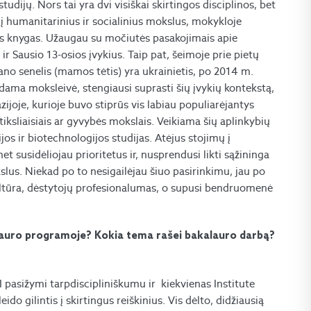
udijų. Nors tai yra dvi visiškai skirtingos disciplinos, bet
i į humanitarinius ir socialinius mokslus, mokykloje
ines knygas. Užaugau su močiutės pasakojimais apie
 ir Sausio 13-osios įvykius. Taip pat, šeimoje prie pietų
no senelis (mamos tėtis) yra ukrainietis, po 2014 m.
ūdama moksleivė, stengiausi suprasti šių įvykių kontekstą,
joje, kurioje buvo stiprūs vis labiau populiarėjantys
iksliaisiais ar gyvybės mokslais. Veikiama šių aplinkybių
jos ir biotechnologijos studijas. Atėjus stojimų į
 susidėliojau prioritetus ir, nusprendusi likti sąžininga
kslus. Niekad po to nesigailėjau šiuo pasirinkimu, jau po
ultūra, dėstytojų profesionalumas, o supusi bendruomenė
kalauro programoje? Kokia tema rašei bakalauro darbą?
I pasižymi tarpdiscipliniškumu ir kiekvienas Institute
o gilintis į skirtingus reiškinius. Vis dėlto, didžiausią