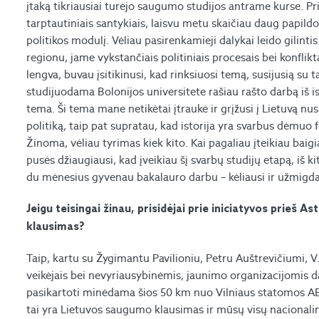
įtaką tikriausiai turėjo saugumo studijos antrame kurse. 
tarptautiniais santykiais, laisvu metu skaičiau daug papild
politikos modulį. Vėliau pasirenkamieji dalykai leido gilint
regionu, jame vykstančiais politiniais procesais bei konfl
lengva, buvau įsitikinusi, kad rinksiuosi temą, susijusią su t
studijuodama Bolonijos universitete rašiau rašto darbą iš i
tema. Ši tema mane netikėtai įtraukė ir grįžusi į Lietuvą nusp
politiką, taip pat supratau, kad istorija yra svarbus dėmuo f
Žinoma, vėliau tyrimas kiek kito. Kai pagaliau įteikiau bai
pusės džiaugiausi, kad įveikiau šį svarbų studijų etapą, iš 
du mėnesius gyvenau bakalauro darbu – kėliausi ir užmigdava
Jeigu teisingai žinau, prisidėjai prie iniciatyvos prieš As
klausimas?
Taip, kartu su Žygimantu Pavilioniu, Petru Auštrevičiumi, V.
veikėjais bei nevyriausybinėmis, jaunimo organizacijomis d
pasikartoti minėdama šios 50 km nuo Vilniaus statomos AE k
tai yra Lietuvos saugumo klausimas ir mūsų visų nacionalinis