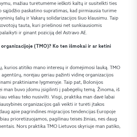
anymu, mažiau turėtumėme ieškoti kaltų ir susitelkti ties
inio sąjūdžio paskatino supratimas, kad pirmiausia turime
imyninių šalių ir Vakarų solidarizacijos šiuo klausimu. Taip
i kovotojų tauta, kuri priešinosi net sunkiausiomis
laikyti ir ginant poziciją dėl Astravo AE.
s organizacijoje (TMO)? Ko ten išmokai ir ar ketini
tų, kurios atitiko mano interesų ir domėjimosi lauką. TMO
ų agentūrų, norėjau geriau pažinti vidinę organizacijos
inami praktiniame lygmenyje. Taip pat, Bolonijos
etei man buvo įdomu įsigilinti į pabėgėlių temą. Žinoma, iš
u vėliau teko nusivilti. Visgi, praktika man davė labai
ausybinės organizacijos gali veikti ir turėti įtakos
i daug apie pagrindines migracijos tendencijas Europoje
labiau prioretizuojamos, pagilinau teisės žinias, nes daug
mentais. Nors praktika TMO Lietuvos skyriuje man patiko,