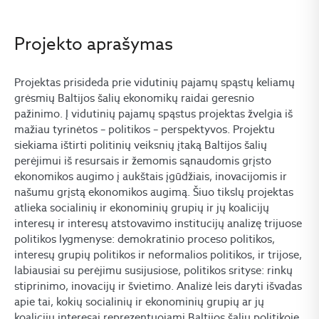
Projekto aprašymas
Projektas prisideda prie vidutinių pajamų spąstų keliamų
grėsmių Baltijos šalių ekonomikų raidai geresnio
pažinimo. Į vidutinių pajamų spąstus projektas žvelgia iš
mažiau tyrinėtos – politikos – perspektyvos. Projektu
siekiama ištirti politinių veiksnių įtaką Baltijos šalių
perėjimui iš resursais ir žemomis sąnaudomis grįsto
ekonomikos augimo į aukštais įgūdžiais, inovacijomis ir
našumu grįstą ekonomikos augimą. Šiuo tikslų projektas
atlieka socialinių ir ekonominių grupių ir jų koalicijų
interesų ir interesų atstovavimo institucijų analizę trijuose
politikos lygmenyse: demokratinio proceso politikos,
interesų grupių politikos ir neformalios politikos, ir trijose,
labiausiai su perėjimu susijusiose, politikos srityse: rinkų
stiprinimo, inovacijų ir švietimo. Analizė leis daryti išvadas
apie tai, kokių socialinių ir ekonominių grupių ar jų
koalicijų interesai reprezentuojami Baltijos šalių politikoje