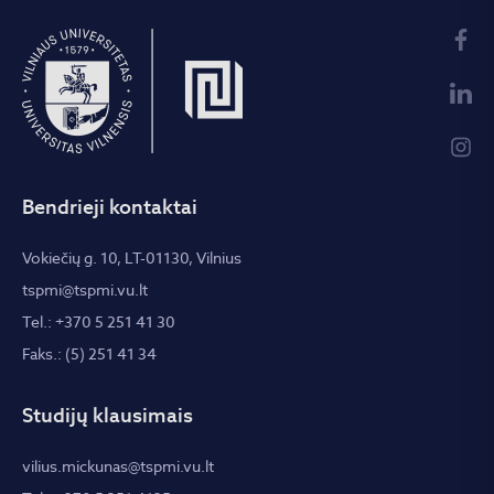
Bendrieji kontaktai
Vokiečių g. 10, LT-01130, Vilnius
tspmi@tspmi.vu.lt
Tel.: +370 5 251 41 30
Faks.: (5) 251 41 34
Studijų klausimais
vilius.mickunas@tspmi.vu.lt