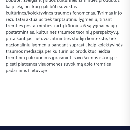
bobutė“, žvelgiant į šiuos kultūrinės atminties produktus
kaip lęšį, per kurį gali būti suvoktas
kultūrinės/kolektyvinės traumos fenomenas. Tyrimas ir jo
rezultatai aktualūs tiek tarptautiniu lygmeniu, tiriant
tremties postatminties kartų kūrinius iš sąlyginai naujų
postatminties, kultūrinės traumos teorinių perspektyvų,
pritaikant jas Lietuvos atminties studijų kontekste, tiek
nacionaliniu lygmeniu bandant suprasti, kaip kolektyvinės
traumos mediacija per kultūrinius produktus leidžia
tremtinių palikuonims įprasminti savo šeimos istoriją ir
plėsti platesnės visuomenės suvokimą apie tremties
padarinius Lietuvoje.