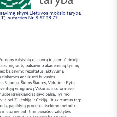
savimą skyrė Lietuvos mokslo taryba
T), sutarties Nr. S-ST-23-77
Europos valstybių diasporų ir „namų“ rinkėjų
ausios migrantų balsavimo akademinių tyrimų
jas: balsavimo rezultatus, aktyvumą
in tinkamos analizuoti buvusios
os Sąjungą. Šioms Šiaurės, Vidurio ir Rytų
yventojų emigravo į Vakarus ir suformavo
uose išreiškiančias savo balsą. Tyrimo
iją bei 2) Lenkiją ir Čekiją – ir skirtumus tarp
todą, papildytą proceso atsekimo metodika,
ir istorine patirtimi panašios valstybės