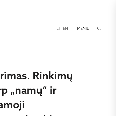
LT
EN
MENIU
yrimas. Rinkimų
rp „namų“ ir
namoji