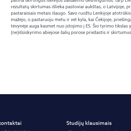
patiria skirtingus išeivijos balsavimo dėsningumus: tarp L
rezultatų skirtumas išlieka pastoviai aukštas, o Latvijoje, p
pastaraisiais metais išaugo. Savo ruožtu Lenkijoje atotrūkis t
mažėjo, o pastaruoju metu ir vėl kyla, kai Čekijoje, priešing
tėvynėje auga kasmet nuo įstojimo į ES. Šio tyrimo tikslas y
(ne)išsiskyrimo abiejose šalių porose priežastis ir skirtumus
kontaktai
Studijų klausimais