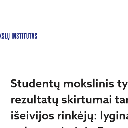
Studentų mokslinis t
rezultatų skirtumai ta
išeivijos rinkėjų: lygi