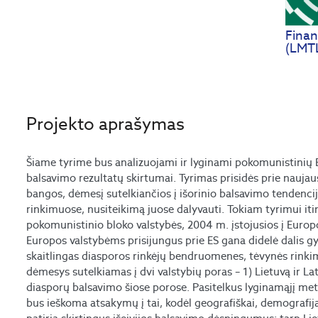
Finan
(LMTL
Projekto aprašymas
Šiame tyrime bus analizuojami ir lyginami pokomunistinių 
balsavimo rezultatų skirtumai. Tyrimas prisidės prie nauj
bangos, dėmesį sutelkiančios į išorinio balsavimo tendenci
rinkimuose, nusiteikimą juose dalyvauti. Tokiam tyrimui it
pokomunistinio bloko valstybės, 2004 m. įstojusios į Europ
Europos valstybėms prisijungus prie ES gana didelė dalis g
skaitlingas diasporos rinkėjų bendruomenes, tėvynės rinkim
dėmesys sutelkiamas į dvi valstybių poras – 1) Lietuvą ir Latv
diasporų balsavimo šiose porose. Pasitelkus lyginamąjį me
bus ieškoma atsakymų į tai, kodėl geografiškai, demografija 