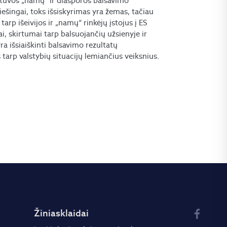
ietuvos „namų“ ir diasporos balsavimo
riešingai, toks išsiskyrimas yra žemas, tačiau
arp išeivijos ir „namų“ rinkėjų įstojus į ES
ai, skirtumai tarp balsuojančių užsienyje ir
ra išsiaiškinti balsavimo rezultatų
 tarp valstybių situacijų lemiančius veiksnius.
Žiniasklaidai