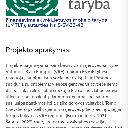
Finansavimą skyrė Lietuvos mokslo taryba
(LMTLT), sutarties Nr. S-SV-23-43
Projekto aprašymas
Projekte nagrinėjama, kaip besivystanti gerovės valstybė
Vidurio ir Rytų Europos (VRE) regiono ES valstybėse
reaguoja į jaunimą kaip socialinę riziką. Jauni žmonės
susiduria su problema: vienose gerovės valstybėse jiems į
darbo rinką įsilieti labai sunku, o kitose juos labai lengva
atleisti ir rasti pakaitą. Jaunimo nedarbas bei su tuo
susijusios pasekmės kelia riziką gerovės valstybei. Tomo
Chevaliero paskelbta jaunimo gerovės pilietybės tipologija
bei jos taikymas VRE regionui (Broka ir Toots, 2021,
Šataitė, 2022) rodo, jog gerovės valstybės reakcija į