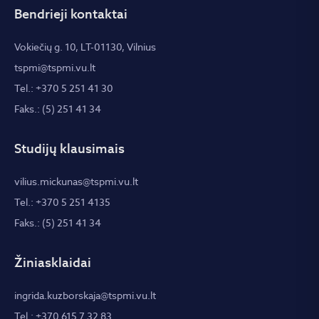
Bendrieji kontaktai
Vokiečių g. 10, LT-01130, Vilnius
tspmi@tspmi.vu.lt
Tel.: +370 5 251 41 30
Faks.: (5) 251 41 34
Studijų klausimais
vilius.mickunas@tspmi.vu.lt
Tel.: +370 5 251 4135
Faks.: (5) 251 41 34
Žiniasklaidai
ingrida.kuzborskaja@tspmi.vu.lt
Tel.: +370 615 7 32 83