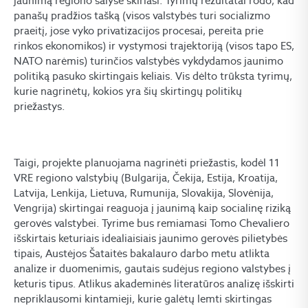
jaunimą regiono šalyse skiriasi. Tyrimų rezultatai rodo, kad
panašų pradžios tašką (visos valstybės turi socializmo
praeitį, jose vyko privatizacijos procesai, pereita prie
rinkos ekonomikos) ir vystymosi trajektoriją (visos tapo ES,
NATO narėmis) turinčios valstybės vykdydamos jaunimo
politiką pasuko skirtingais keliais. Vis dėlto trūksta tyrimų,
kurie nagrinėtų, kokios yra šių skirtingų politikų
priežastys.
Taigi, projekte planuojama nagrinėti priežastis, kodėl 11
VRE regiono valstybių (Bulgarija, Čekija, Estija, Kroatija,
Latvija, Lenkija, Lietuva, Rumunija, Slovakija, Slovėnija,
Vengrija) skirtingai reaguoja į jaunimą kaip socialinę riziką
gerovės valstybei. Tyrime bus remiamasi Tomo Chevaliero
išskirtais keturiais idealiaisiais jaunimo gerovės pilietybės
tipais, Austėjos Šataitės bakalauro darbo metu atlikta
analize ir duomenimis, gautais sudėjus regiono valstybes į
keturis tipus. Atlikus akademinės literatūros analizę išskirti
nepriklausomi kintamieji, kurie galėtų lemti skirtingas