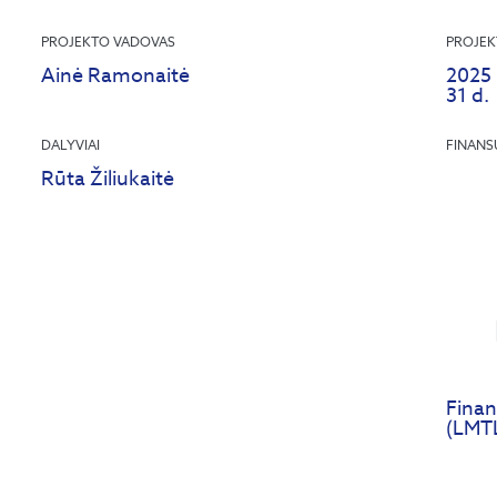
PROJEKTO VADOVAS
PROJEK
Ainė Ramonaitė
2025 
31 d.
DALYVIAI
FINANS
Rūta Žiliukaitė
Finan
(LMTL