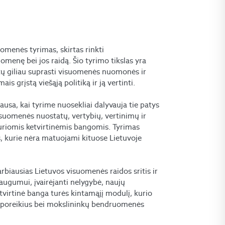
suomenės tyrimas, skirtas rinkti
menę bei jos raidą. Šio tyrimo tikslas yra
stų giliau suprasti visuomenės nuomonės ir
s grįstą viešąją politiką ir ją vertinti.
usa, kai tyrime nuosekliai dalyvauja tie patys
isuomenės nuostatų, vertybių, vertinimų ir
uriomis ketvirtinėmis bangomis. Tyrimas
us, kurie nėra matuojami kituose Lietuvoje
rbiausias Lietuvos visuomenės raidos sritis ir
augumui, įvairėjanti nelygybė, naujų
tvirtinė banga turės kintamąjį modulį, kurio
jų poreikius bei mokslininkų bendruomenės