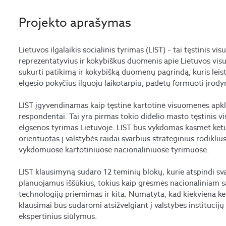
Projekto aprašymas
Lietuvos ilgalaikis socialinis tyrimas (LIST) – tai tęstinis vi
reprezentatyvius ir kokybiškus duomenis apie Lietuvos visuo
sukurti patikimą ir kokybišką duomenų pagrindą, kuris lei
elgesio pokyčius ilguoju laikotarpiu, padėtų formuoti įrodymai
LIST įgyvendinamas kaip tęstinė kartotinė visuomenės apkla
respondentai. Tai yra pirmas tokio didelio masto tęstinis v
elgsenos tyrimas Lietuvoje. LIST bus vykdomas kasmet ket
orientuotas į valstybės raidai svarbius strateginius rodikli
vykdomuose kartotiniuose nacionaliniuose tyrimuose.
LIST klausimyną sudaro 12 teminių blokų, kurie atspindi sva
planuojamus iššūkius, tokius kaip grėsmės nacionaliniam s
technologijų priėmimas ir kita. Numatyta, kad kiekviena ke
klausimai bus sudaromi atsižvelgiant į valstybės instituci
ekspertinius siūlymus.