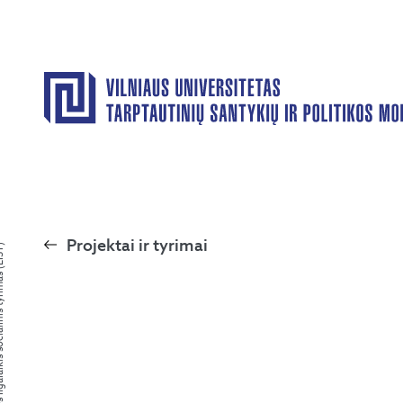
Projektai ir tyrimai
linis tyrimas (LIST)