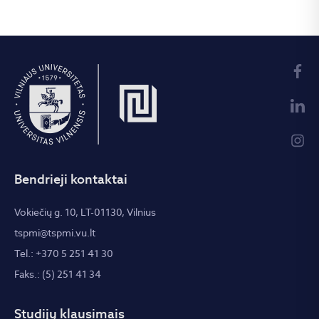
Bendrieji kontaktai
Vokiečių g. 10, LT-01130, Vilnius
tspmi@tspmi.vu.lt
Tel.: +370 5 251 41 30
Faks.: (5) 251 41 34
Studijų klausimais