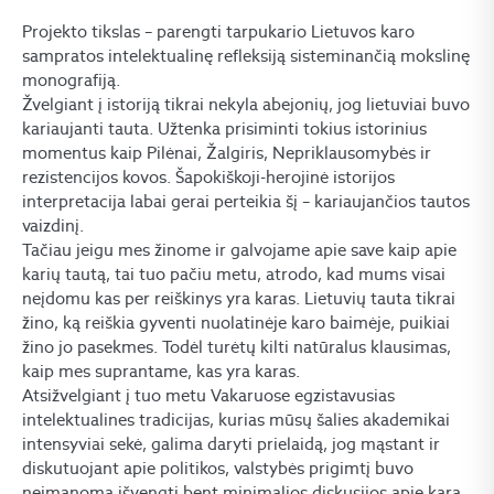
Projekto tikslas – parengti tarpukario Lietuvos karo
sampratos intelektualinę refleksiją sisteminančią mokslinę
monografiją.
Žvelgiant į istoriją tikrai nekyla abejonių, jog lietuviai buvo
kariaujanti tauta. Užtenka prisiminti tokius istorinius
momentus kaip Pilėnai, Žalgiris, Nepriklausomybės ir
rezistencijos kovos. Šapokiškoji-herojinė istorijos
interpretacija labai gerai perteikia šį – kariaujančios tautos
vaizdinį.
Tačiau jeigu mes žinome ir galvojame apie save kaip apie
karių tautą, tai tuo pačiu metu, atrodo, kad mums visai
neįdomu kas per reiškinys yra karas. Lietuvių tauta tikrai
žino, ką reiškia gyventi nuolatinėje karo baimėje, puikiai
žino jo pasekmes. Todėl turėtų kilti natūralus klausimas,
kaip mes suprantame, kas yra karas.
Atsižvelgiant į tuo metu Vakaruose egzistavusias
intelektualines tradicijas, kurias mūsų šalies akademikai
intensyviai sekė, galima daryti prielaidą, jog mąstant ir
diskutuojant apie politikos, valstybės prigimtį buvo
neįmanoma išvengti bent minimalios diskusijos apie karą.