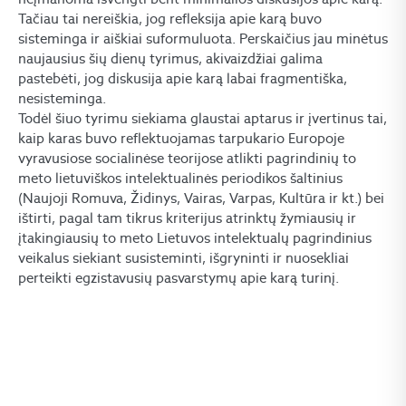
Tačiau tai nereiškia, jog refleksija apie karą buvo
sisteminga ir aiškiai suformuluota. Perskaičius jau minėtus
naujausius šių dienų tyrimus, akivaizdžiai galima
pastebėti, jog diskusija apie karą labai fragmentiška,
nesisteminga.
Todėl šiuo tyrimu siekiama glaustai aptarus ir įvertinus tai,
kaip karas buvo reflektuojamas tarpukario Europoje
vyravusiose socialinėse teorijose atlikti pagrindinių to
meto lietuviškos intelektualinės periodikos šaltinius
(Naujoji Romuva, Židinys, Vairas, Varpas, Kultūra ir kt.) bei
ištirti, pagal tam tikrus kriterijus atrinktų žymiausių ir
įtakingiausių to meto Lietuvos intelektualų pagrindinius
veikalus siekiant susisteminti, išgryninti ir nuosekliai
perteikti egzistavusių pasvarstymų apie karą turinį.