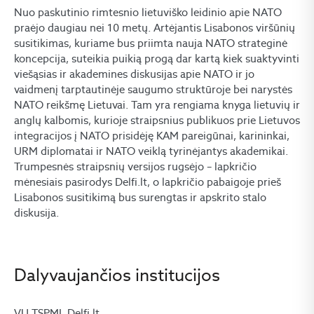
Nuo paskutinio rimtesnio lietuviško leidinio apie NATO
praėjo daugiau nei 10 metų. Artėjantis Lisabonos viršūnių
susitikimas, kuriame bus priimta nauja NATO strateginė
koncepcija, suteikia puikią progą dar kartą kiek suaktyvinti
viešąsias ir akademines diskusijas apie NATO ir jo
vaidmenį tarptautinėje saugumo struktūroje bei narystės
NATO reikšmę Lietuvai. Tam yra rengiama knyga lietuvių ir
anglų kalbomis, kurioje straipsnius publikuos prie Lietuvos
integracijos į NATO prisidėję KAM pareigūnai, karininkai,
URM diplomatai ir NATO veiklą tyrinėjantys akademikai.
Trumpesnės straipsnių versijos rugsėjo – lapkričio
mėnesiais pasirodys Delfi.lt, o lapkričio pabaigoje prieš
Lisabonos susitikimą bus surengtas ir apskrito stalo
diskusija.
Dalyvaujančios institucijos
VU TSPMI, Delfi.lt