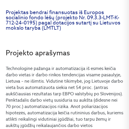
Projektas bendrai finansuotas iš Europos
socialinio fondo lėšų (projekto Nr. 09.3.3-LMT-K-
712-24-0195) pagal dotacijos sutartį su Lietuvos
mokslo taryba (LMTLT)
Projekto aprašymas
Technologinė pažanga ir automatizacija iš esmės keičia
darbo vietas ir darbo rinkos tendencijas visame pasaulyje,
Lietuva – ne išimtis. Vidutinė tikimybė, jog Lietuvoje darbo
vieta bus automatizuota siekia net 54 proc. (antras
aukščiausias rezultatas tarp EBPO valstybių po Slovėnijos).
Penktadalis darbo vietų susiduria su aukšta (didesne nei
70 proc.) automatizacijos rizika. Anot poliarizacijos
hipotezės, automatizacija keičia rutininius darbus, kuriems
atlikti reikalingi vidutiniai įgūdžiai, tuo tarpu žemų ir
aukštų įgūdžių reikalaujančios darbo vietos