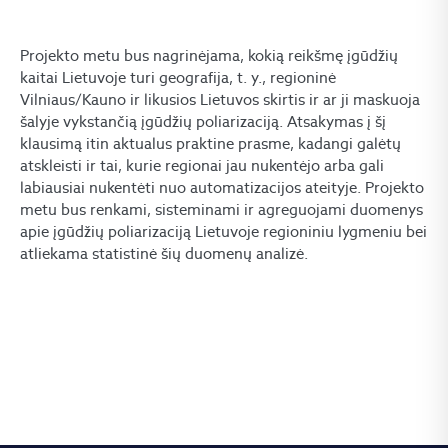
Projekto metu bus nagrinėjama, kokią reikšmę įgūdžių
kaitai Lietuvoje turi geografija, t. y., regioninė
Vilniaus/Kauno ir likusios Lietuvos skirtis ir ar ji maskuoja
šalyje vykstančią įgūdžių poliarizaciją. Atsakymas į šį
klausimą itin aktualus praktine prasme, kadangi galėtų
atskleisti ir tai, kurie regionai jau nukentėjo arba gali
labiausiai nukentėti nuo automatizacijos ateityje. Projekto
metu bus renkami, sisteminami ir agreguojami duomenys
apie įgūdžių poliarizaciją Lietuvoje regioniniu lygmeniu bei
atliekama statistinė šių duomenų analizė.