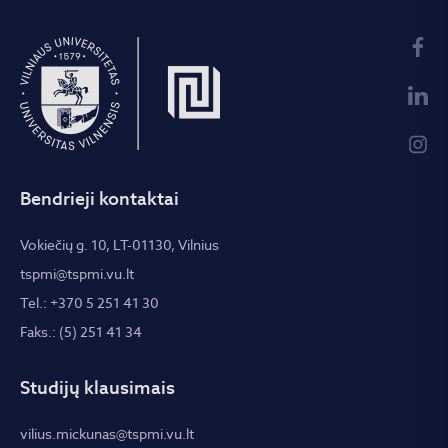
Bendrieji kontaktai
Vokiečių g. 10, LT-01130, Vilnius
tspmi@tspmi.vu.lt
Tel.: +370 5 251 41 30
Faks.: (5) 251 41 34
Studijų klausimais
vilius.mickunas@tspmi.vu.lt