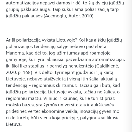
automatizacijos nepaveikiamos ir dėl to šių dviejų įgūdžių
grupių paklausa auga. Taip sukuriama poliarizaciją tarp
įgūdžių paklausos (Acemoglu, Autor, 2010).
Ar ši poliarizacija vyksta Lietuvoje? Kol kas aiškių įgūdžių
poliarizacijos tendencijų šalyje nebuvo pastebėta.
Manoma, kad dėl to, jog užimtumas apdirbamojoje
gamyboje, kuri yra labiausiai pažeidžiama automatizacijai,
iki šiol liko stabilus ir pernelyg nenukentėjo (Galdikienė,
2020, p. 168). Vis dėlto, tyrinėjant įgūdžius ir jų kaitą
Lietuvoje, nebuvo atsižvelgta į vieną itin šaliai aktualią
tendenciją – regioninius skirtumus. Tačiau gali būti, kad
įgūdžių poliarizacija Lietuvoje vyksta, tačiau ne šalies, o
regioniniu mastu. Vilnius ir Kaunas, kurie turi stiprias
mokslo bazes, yra žymūs universitetais ir aukštesnės
pridėtinės vertės ekonomine veikla, inovacijų gyvenimo
cikle turėtų būti viena koja priekyje, palyginus su likusia
Lietuva.