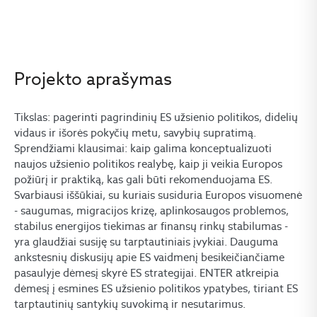
Projekto aprašymas
Tikslas: pagerinti pagrindinių ES užsienio politikos, didelių
vidaus ir išorės pokyčių metu, savybių supratimą.
Sprendžiami klausimai: kaip galima konceptualizuoti
naujos užsienio politikos realybę, kaip ji veikia Europos
požiūrį ir praktiką, kas gali būti rekomenduojama ES.
Svarbiausi iššūkiai, su kuriais susiduria Europos visuomenė
- saugumas, migracijos krizę, aplinkosaugos problemos,
stabilus energijos tiekimas ar finansų rinkų stabilumas -
yra glaudžiai susiję su tarptautiniais įvykiai. Dauguma
ankstesnių diskusijų apie ES vaidmenį besikeičiančiame
pasaulyje dėmesį skyrė ES strategijai. ENTER atkreipia
dėmesį į esmines ES užsienio politikos ypatybes, tiriant ES
tarptautinių santykių suvokimą ir nesutarimus.