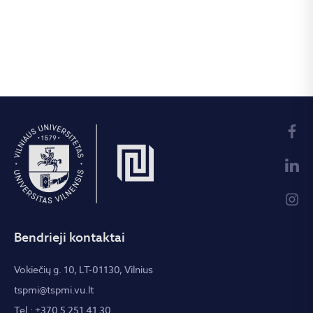
Bendrieji kontaktai
Vokiečių g. 10, LT-01130, Vilnius
tspmi@tspmi.vu.lt
Tel.: +370 5 251 41 30