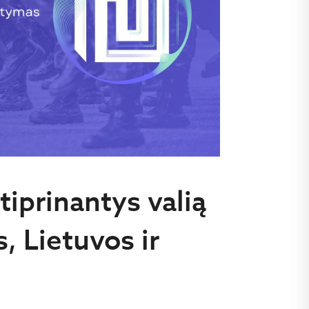
stiprinantys valią
s, Lietuvos ir