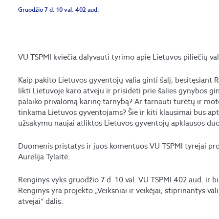
Gruodžio 7 d. 10 val. 402 aud.
VU TSPMI kviečia dalyvauti tyrimo apie Lietuvos piliečių vali
Kaip pakito Lietuvos gyventojų valia ginti šalį, besitęsiant
likti Lietuvoje karo atveju ir prisidėti prie šalies gynybos 
palaiko privalomą karinę tarnybą? Ar tarnauti turėtų ir mo
tinkama Lietuvos gyventojams? Šie ir kiti klausimai bus ap
užsakymu naujai atliktos Lietuvos gyventojų apklausos du
Duomenis pristatys ir juos komentuos VU TSPMI tyrėjai prof
Aurelija Tylaitė.
Renginys vyks gruodžio 7 d. 10 val. VU TSPMI 402 aud. ir 
Renginys yra projekto „Veiksniai ir veikėjai, stiprinantys vali
atvejai“ dalis.