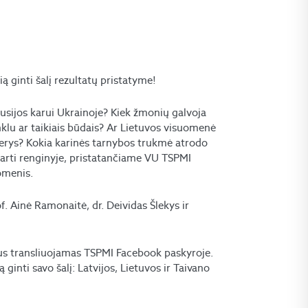
ą ginti šalį rezultatų pristatyme!
 Rusijos karui Ukrainoje? Kiek žmonių galvoja
ginklu ar taikiais būdais? Ar Lietuvos visuomenė
terys? Kokia karinės tarnybos trukmė atrodo
tarti renginyje, pristatančiame VU TSPMI
omenis.
. Ainė Ramonaitė, dr. Deividas Šlekys ir
bus transliuojamas TSPMI Facebook paskyroje.
ą ginti savo šalį: Latvijos, Lietuvos ir Taivano