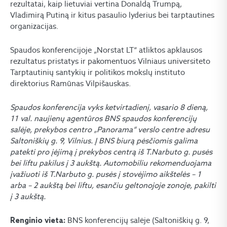
rezultatai, kaip lietuviai vertina Donaldą Trumpą,
Vladimirą Putiną ir kitus pasaulio lyderius bei tarptautines
organizacijas.
Spaudos konferencijoje „Norstat LT“ atliktos apklausos
rezultatus pristatys ir pakomentuos Vilniaus universiteto
Tarptautinių santykių ir politikos mokslų instituto
direktorius Ramūnas Vilpišauskas.
Spaudos konferencija vyks ketvirtadienį, vasario 8 dieną,
11 val. naujienų agentūros BNS spaudos konferencijų
salėje, prekybos centro „Panorama“ verslo centre adresu
Saltoniškių g. 9, Vilnius. Į BNS biurą pėsčiomis galima
patekti pro įėjimą į prekybos centrą iš T.Narbuto g. pusės
bei liftu pakilus į 3 aukštą. Automobiliu rekomenduojama
įvažiuoti iš T.Narbuto g. pusės į stovėjimo aikštelės – 1
arba – 2 aukštą bei liftu, esančiu geltonojoje zonoje, pakilti
į 3 aukštą.
BNS konferencijų salėje (Saltoniškių g. 9,
Renginio vieta: