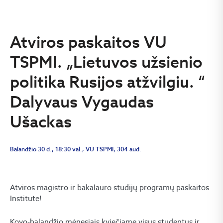
Atviros paskaitos VU
TSPMI. „Lietuvos užsienio
politika Rusijos atžvilgiu. “
Dalyvaus Vygaudas
Ušackas
Balandžio 30 d., 18:30 val., VU TSPMI, 304 aud.
Atviros magistro ir bakalauro studijų programų paskaitos
Institute!
Kovo-balandžio mėnesiais kviečiame visus studentus ir