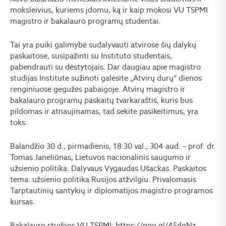
moksleivius, kuriems įdomu, ką ir kaip mokosi VU TSPMI
magistro ir bakalauro programų studentai.
Tai yra puiki galimybė sudalyvauti atvirose šių dalykų
paskaitose, susipažinti su Instituto studentais,
pabendrauti su dėstytojais. Dar daugiau apie magistro
studijas Institute sužinoti galėsite „Atvirų durų“ dienos
renginiuose gegužės pabaigoje. Atvirų magistro ir
bakalauro programų paskaitų tvarkaraštis, kuris bus
pildomas ir atnaujinamas, tad sekite pasikeitimus, yra
toks:
Balandžio 30 d., pirmadienis, 18:30 val., 304 aud. – prof. dr.
Tomas Janeliūnas, Lietuvos nacionalinis saugumo ir
užsienio politika. Dalyvaus Vygaudas Ušackas. Paskaitos
tema: užsienio politika Rusijos atžvilgiu. Privalomasis
Tarptautinių santykių ir diplomatijos magistro programos
kursas.
Bakalauro studijos VU TSPMI: https://goo.gl/45dgNz.