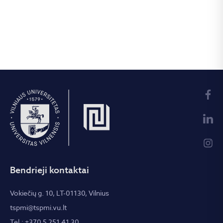
Bendrieji kontaktai
Vokiečių g. 10, LT-01130, Vilnius
tspmi@tspmi.vu.lt
Tel.: +370 5 251 41 30