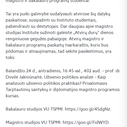
magistro ir bakalauro programų studentai.
Tai yra puiki galimybė sudalyvauti atvirose šių dalykų
paskaitose, susipažinti su Instituto studentais,
pabendrauti su dėstytojais. Dar daugiau apie magistro
studijas Institute sužinoti galėsite „Atvirų durų“ dienos
renginiuose gegužės pabaigoje. Atvirų magistro ir
bakalauro programų paskaitų tvarkaraštis, kuris bus
pildomas ir atnaujinamas, tad sekite pasikeitimus, yra
toks:
Balandžio 24 d., antradienis, 16:45 val., 402 aud. – prof. dr.
Dovilė Jakniūnaitė, Užsienio politikos analizė – Kaip
analizuoti užsienio politikos praktikas? Privalomasis
Tarptautinių santykių ir diplomatijos magistro programos
kursas.
Bakalauro studijos VU TSPMI: https://goo.gl/45dgNz.
Magistro studijos VU TSPMI: https://goo.gl/FidWYD.