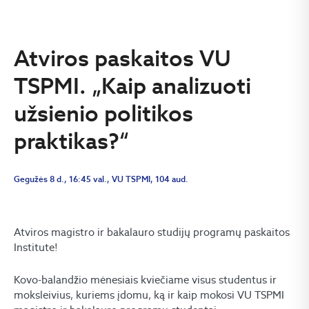
Atviros paskaitos VU
TSPMI. „Kaip analizuoti
užsienio politikos
praktikas?“
Gegužės 8 d., 16:45 val., VU TSPMI, 104 aud.
Atviros magistro ir bakalauro studijų programų paskaitos
Institute!
Kovo-balandžio mėnesiais kviečiame visus studentus ir
moksleivius, kuriems įdomu, ką ir kaip mokosi VU TSPMI