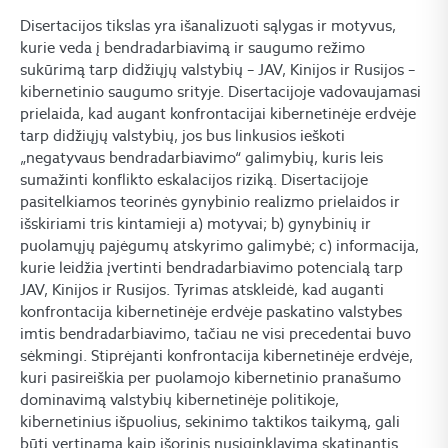
Disertacijos tikslas yra išanalizuoti sąlygas ir motyvus,
kurie veda į bendradarbiavimą ir saugumo režimo
sukūrimą tarp didžiųjų valstybių – JAV, Kinijos ir Rusijos –
kibernetinio saugumo srityje. Disertacijoje vadovaujamasi
prielaida, kad augant konfrontacijai kibernetinėje erdvėje
tarp didžiųjų valstybių, jos bus linkusios ieškoti
„negatyvaus bendradarbiavimo“ galimybių, kuris leis
sumažinti konflikto eskalacijos riziką. Disertacijoje
pasitelkiamos teorinės gynybinio realizmo prielaidos ir
išskiriami tris kintamieji a) motyvai; b) gynybinių ir
puolamųjų pajėgumų atskyrimo galimybė; c) informacija,
kurie leidžia įvertinti bendradarbiavimo potencialą tarp
JAV, Kinijos ir Rusijos. Tyrimas atskleidė, kad auganti
konfrontacija kibernetinėje erdvėje paskatino valstybes
imtis bendradarbiavimo, tačiau ne visi precedentai buvo
sėkmingi. Stiprėjanti konfrontacija kibernetinėje erdvėje,
kuri pasireiškia per puolamojo kibernetinio pranašumo
dominavimą valstybių kibernetinėje politikoje,
kibernetinius išpuolius, sekinimo taktikos taikymą, gali
būti vertinama kaip išorinis nusiginklavimą skatinantis