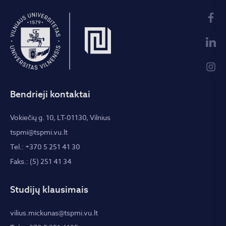
Bendrieji kontaktai
Vokiečių g. 10, LT-01130, Vilnius
tspmi@tspmi.vu.lt
Tel.: +370 5 251 41 30
Faks.: (5) 251 41 34
Studijų klausimais
vilius.mickunas@tspmi.vu.lt