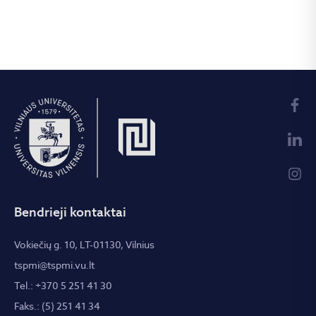
Bendrieji kontaktai
Vokiečių g. 10, LT-01130, Vilnius
tspmi@tspmi.vu.lt
Tel.: +370 5 251 41 30
Faks.: (5) 251 41 34