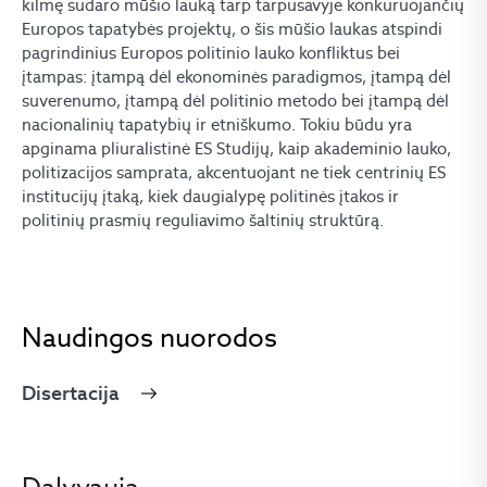
kilmę sudaro mūšio lauką tarp tarpusavyje konkuruojančių
Europos tapatybės projektų, o šis mūšio laukas atspindi
pagrindinius Europos politinio lauko konfliktus bei
įtampas: įtampą dėl ekonominės paradigmos, įtampą dėl
suverenumo, įtampą dėl politinio metodo bei įtampą dėl
nacionalinių tapatybių ir etniškumo. Tokiu būdu yra
apginama pliuralistinė ES Studijų, kaip akademinio lauko,
politizacijos samprata, akcentuojant ne tiek centrinių ES
institucijų įtaką, kiek daugialypę politinės įtakos ir
politinių prasmių reguliavimo šaltinių struktūrą.
Naudingos nuorodos
Disertacija