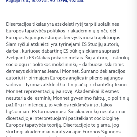
Rugsėjo 15 d., 15:00 val., VU TSPMI, 402 aud.
Disertacijos tikslas yra atskleisti ryšį tarp šiuolaikinės
Europos tapatybės politikos ir akademinių ginčų dėl
Europos Sąjungos istorijos bei vystymosi trajektorijos.
Šiam ryšiui atskleisti yra tyrinėjami ES Studijų autorių
darbai, kuriuose dabartinę ES būklę siekiama suprasti
žvelgiant į ES ištakas pokario metais. Šių autorių – istorikų,
sociologų ir politikos mokslininkų – darbuose išskirtinis
dėmesys skiriamas Jeanui Monnet, Šumano deklaracijos
autoriui ir pirmajam Europos anglies ir plieno sąjungos
vadovui. Tyrimas atskleidžia itin plačią ir chaotišką Jeano
Monnet reprezentacijų įvairovę. Akademikai iš esmės
nesutaria dėl esminių Monnet gyvenimo faktų, jo politinių
pažiūrų ir intencijų, jo veiklos reikšmės ir jo įtakos
ligšioliniam ES formavimuisi. Šie akademikų nesutarimai
disertacijoje interpretuojami pasitelkiant sociologinę
Europos tapatybės teoriją. Disertacijoje teigiama, jog
skirtingi akademiniai naratyvai apie Europos Sąjungos