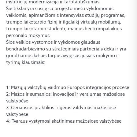
institucijų modernizacija ir tarptautiškumas.
Šie tikslai yra susiję su projekto metu vykdomomis
veiklomis, apimančiomis intensyvias studijų programas,
trumpo laikotarpio fizinį ir ilgalaikį virtualų mobilumą,
trumpo laikotarpio studentų mainus bei trumpalaikius
personalo mokymus.
Šios veiklos vystomos ir vykdomos glaudaus
bendradarbiavimo su strateginiais partneriais dėka ir yra
grindžiamos keliais tarpusavyję susijusiais mokymo ir
tyrimų klausimais:
1: Mažųjų valstybių vaidmuo Europos integracijos procese
2: Mažos ir sumanios: inovacijos ir verslumas mažosiose
valstybėse
3: Geriausios praktikos ir geras valdymas mažosiose
valstybėse
4: Tvaraus vystymosi skatinimas mažosiose valstybėse