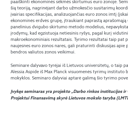
paaiškinti ekonominės sėkmės skirtumus euro zonoje. Semin
šią teoriją, nagrinėjant darbo užmokesčio susitarimų koor
įvairias specifikacijas, analizuojančias euro zonos imtį (įsk
ekonominės erdvės grupę, įtraukiant paprastą aprašomąją s
panelinius dvigubo skirtumo metodo modelius, nepavyksta pa
įrodymų, kad egzistuoja netiesinis ryšys, pagal kurį vidutin
makroekonominiais rezultatais. Tyrimo rezultatai taip pat p
naujesnes euro zonos nares, gali praturinti diskusijas apie 
bendros valiutos zonos veikimui.
Seminare dalyvavo tyrėjai iš Lietuvos universitetų, o taip 
Alessia Aspide iš Max Planck visuomenės tyrimų instituto b
mokyklos. Seminaro dalyviai aptarė galimą šio tyrimo poveik
Įvykęs seminaras yra projekto „Darbo rinkos institucijos ir 
Projektui Finansavimą skyrė Lietuvos mokslo taryba (LMTL