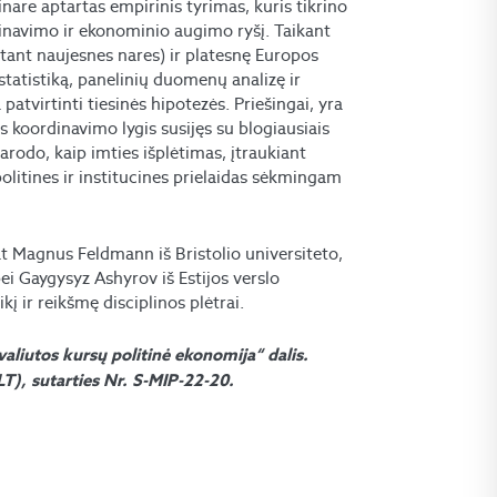
are aptartas empirinis tyrimas, kuris tikrino
dinavimo ir ekonominio augimo ryšį. Taikant
aitant naujesnes nares) ir platesnę Europos
tatistiką, panelinių duomenų analizę ir
tvirtinti tiesinės hipotezės. Priešingai, yra
is koordinavimo lygis susijęs su blogiausiais
arodo, kaip imties išplėtimas, įtraukiant
politines ir institucines prielaidas sėkmingam
pat Magnus Feldmann iš Bristolio universiteto,
ei Gaygysyz Ashyrov iš Estijos verslo
į ir reikšmę disciplinos plėtrai.
valiutos kursų politinė ekonomija“ dalis.
T), sutarties Nr. S-MIP-22-20.