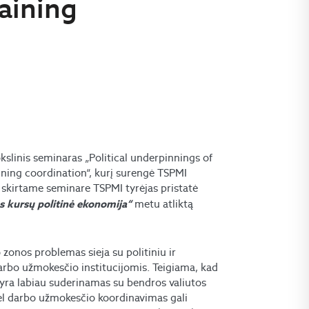
aining
kslinis seminaras „Political underpinnings of
ning coordination“, kurį surengė TSPMI
kirtame seminare TSPMI tyrėjas pristatė
metu atliktą
tos kursų politinė ekonomija“
zonos problemas sieja su politiniu ir
darbo užmokesčio institucijomis. Teigiama, kad
yra labiau suderinamas su bendros valiutos
ėl darbo užmokesčio koordinavimas gali