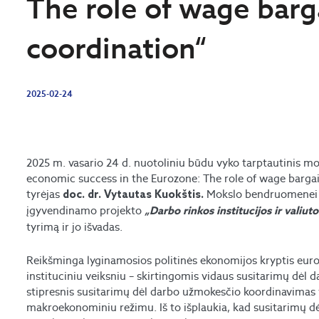
The role of wage barg
coordination“
2025-02-24
2025 m. vasario 24 d. nuotoliniu būdu vyko tarptautinis mo
economic success in the Eurozone: The role of wage bargai
tyrėjas
Mokslo bendruomenei s
doc. dr. Vytautas Kuokštis.
įgyvendinamo projekto
„Darbo rinkos institucijos ir valiu
tyrimą ir jo išvadas.
Reikšminga lyginamosios politinės ekonomijos kryptis euro 
instituciniu veiksniu – skirtingomis vidaus susitarimų dėl 
stipresnis susitarimų dėl darbo užmokesčio koordinavimas 
makroekonominiu režimu. Iš to išplaukia, kad susitarimų d