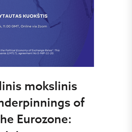
inis mokslinis
underpinnings of
the Eurozone: