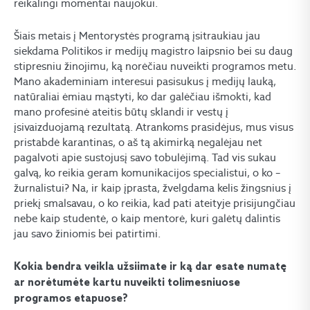
reikalingi momentai naujokui.
Šiais metais į Mentorystės programą įsitraukiau jau
siekdama Politikos ir medijų magistro laipsnio bei su daug
stipresniu žinojimu, ką norėčiau nuveikti programos metu.
Mano akademiniam interesui pasisukus į medijų lauką,
natūraliai ėmiau mąstyti, ko dar galėčiau išmokti, kad
mano profesinė ateitis būtų sklandi ir vestų į
įsivaizduojamą rezultatą. Atrankoms prasidėjus, mus visus
pristabdė karantinas, o aš tą akimirką negalėjau net
pagalvoti apie sustojusį savo tobulėjimą. Tad vis sukau
galvą, ko reikia geram komunikacijos specialistui, o ko –
žurnalistui? Na, ir kaip įprasta, žvelgdama kelis žingsnius į
priekį smalsavau, o ko reikia, kad pati ateityje prisijungčiau
nebe kaip studentė, o kaip mentorė, kuri galėtų dalintis
jau savo žiniomis bei patirtimi.
Kokia bendra veikla užsiimate ir ką dar esate numatę
ar norėtumėte kartu nuveikti tolimesniuose
programos etapuose?