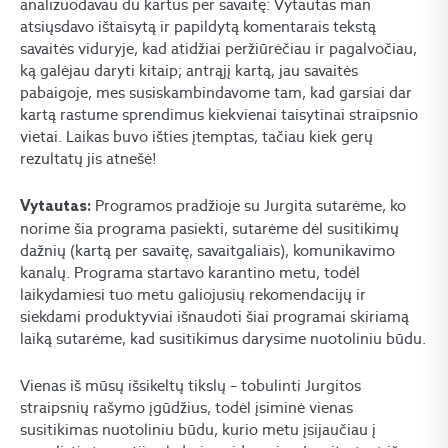
analizuodavau du kartus per savaitę: Vytautas man
atsiųsdavo ištaisytą ir papildytą komentarais tekstą
savaitės viduryje, kad atidžiai peržiūrėčiau ir pagalvočiau,
ką galėjau daryti kitaip; antrąjį kartą, jau savaitės
pabaigoje, mes susiskambindavome tam, kad garsiai dar
kartą rastume sprendimus kiekvienai taisytinai straipsnio
vietai. Laikas buvo išties įtemptas, tačiau kiek gerų
rezultatų jis atnešė!
Programos pradžioje su Jurgita sutarėme, ko
Vytautas:
norime šia programa pasiekti, sutarėme dėl susitikimų
dažnių (kartą per savaitę, savaitgaliais), komunikavimo
kanalų. Programa startavo karantino metu, todėl
laikydamiesi tuo metu galiojusių rekomendacijų ir
siekdami produktyviai išnaudoti šiai programai skiriamą
laiką sutarėme, kad susitikimus darysime nuotoliniu būdu.
Vienas iš mūsų išsikeltų tikslų – tobulinti Jurgitos
straipsnių rašymo įgūdžius, todėl įsiminė vienas
susitikimas nuotoliniu būdu, kurio metu įsijaučiau į