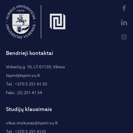
Bendrieji kontaktai
Vokiečių g. 10, LT-01130, Vilnius
tspmi@tspmi.vu.lt
Tel.: +370 5 251 41 30
Faks.: (5) 251 41 34
Studijų klausimais
vilius.mickunas@tspmi.vu.lt
Tel.: +370 5 251 4135