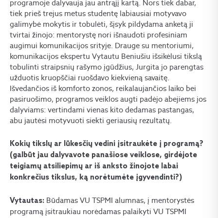
programoje dalyvauja jau antrąjį kartą. Nors tiek dabar,
tiek prieš trejus metus studentę labiausiai motyvavo
galimybė mokytis ir tobulėti, šįsyk pildydama anketą ji
tvirtai žinojo: mentorystę nori išnaudoti profesiniam
augimui komunikacijos srityje. Drauge su mentoriumi,
komunikacijos ekspertu Vytautu Beniušiu išsikėlusi tikslą
tobulinti straipsnių rašymo įgūdžius, Jurgita jo parengtas
užduotis kruopščiai ruošdavo kiekvieną savaitę.
Išvedančios iš komforto zonos, reikalaujančios laiko bei
pasiruošimo, programos veiklos augti padėjo abejiems jos
dalyviams: vertindami vienas kito dedamas pastangas,
abu jautėsi motyvuoti siekti geriausių rezultatų.
K
okių tikslų ar lūkesčių vedini įsitraukėte į programą?
(galbūt jau dalyvavote panašiose veiklose, girdėjote
teigiamų atsiliepimų ar iš anksto žinojote labai
konkrečius tikslus, ką norėtumėte įgyvendinti?)
Būdamas VU TSPMI alumnas, į mentorystės
Vytautas:
programą įsitraukiau norėdamas palaikyti VU TSPMI