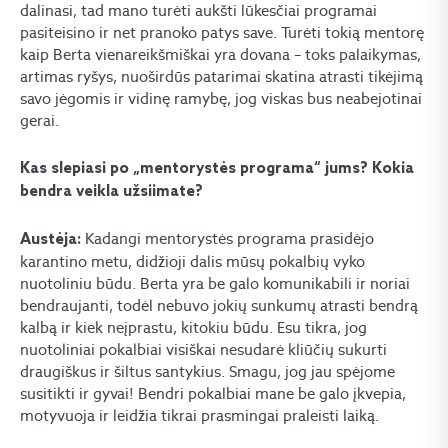
dalinasi, tad mano turėti aukšti lūkesčiai programai
pasiteisino ir net pranoko patys save. Turėti tokią mentorę
kaip Berta vienareikšmiškai yra dovana – toks palaikymas,
artimas ryšys, nuoširdūs patarimai skatina atrasti tikėjimą
savo jėgomis ir vidinę ramybę, jog viskas bus neabejotinai
gerai.
Kas slepiasi po „mentorystės programa“ jums
?
Kokia
bendra veikla užsiimate?
Kadangi mentorystės programa prasidėjo
Austėja:
karantino metu, didžioji dalis mūsų pokalbių vyko
nuotoliniu būdu. Berta yra be galo komunikabili ir noriai
bendraujanti, todėl nebuvo jokių sunkumų atrasti bendrą
kalbą ir kiek neįprastu, kitokiu būdu. Esu tikra, jog
nuotoliniai pokalbiai visiškai nesudarė kliūčių sukurti
draugiškus ir šiltus santykius. Smagu, jog jau spėjome
susitikti ir gyvai! Bendri pokalbiai mane be galo įkvepia,
motyvuoja ir leidžia tikrai prasmingai praleisti laiką.