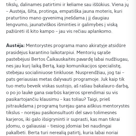
tikslų, dalinamės patirtimi ir keliame sau iššūkius. Viena jų
– Austėja, šilta, protinga, empatiška jauna moteris, kuri
praturtino mano gyvenimą įnešdama į jį daugiau
lengvumo, jaunatviškos išminties ir galimybės į viską
pažiūrėti iš kito kampo – jau vis rečiau aplankomo.
Mentorystės programa mano akiratyje atsidūrė
Austėja:
prasidėjus karantino laikotarpiui. Mentorių sąraše
pastebėjusi Bertos Čaikauskaitės pavardę labai nudžiugau,
nes jau kurį laiką Bertą, kaip komunikacijos specialistę,
stebėjau socialiniuose tinkluose. Nusprendžiau, jog tai –
pats geriausias metas dalyvauti programoje. Juk kaip tik
tuo metu beveik viskas sustojo, aš rašiau bakalauro darbą,
o po jo laukė gana svarbūs karjeros sprendimai su vis
pasikartojančiu klausimu – kas toliau? Taigi, prieš
įsitraukdama į programą turėjau gana aiškius mentorystės
tikslus – norėjau pasikonsultuoti dėl savo tolimesnės
karjeros, iki galo išsigryninti ir suprasti, kas man tikrai
įdomu, o galiausiai – tiesiog įdomiai bei naudingai
pakalbėti. Berta turi nerealią patirtį, kuria labai noriai