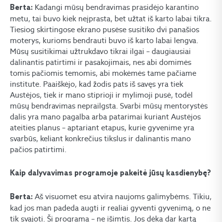
Kadangi mūsų bendravimas prasidėjo karantino
Berta:
metu, tai buvo kiek neįprasta, bet užtat iš karto labai tikra.
Tiesiog skirtingose ekrano pusėse susitiko dvi panašios
moterys, kurioms bendrauti buvo iš karto labai lengva.
Mūsų susitikimai užtrukdavo tikrai ilgai – daugiausiai
dalinantis patirtimi ir pasakojimais, nes abi domimės
tomis pačiomis temomis, abi mokėmės tame pačiame
institute. Paaiškėjo, kad žodis pats iš savęs yra tiek
Austėjos, tiek ir mano stiprioji ir mylimoji pusė, todėl
mūsų bendravimas neprailgsta. Svarbi mūsų mentorystės
dalis yra mano pagalba arba patarimai kuriant Austėjos
ateities planus – aptariant etapus, kurie gyvenime yra
svarbūs, keliant konkrečius tikslus ir dalinantis mano
pačios patirtimi.
Kaip dalyvavimas programoje pakeitė jūsų kasdienybę?
Aš visuomet esu atvira naujoms galimybėms. Tikiu,
Berta:
kad jos man padeda augti ir realiai gyventi gyvenimą, o ne
tik svajoti. Ši programa – ne išimtis. Jos dėka dar kartą