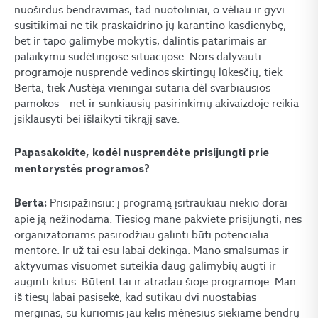
nuoširdus bendravimas, tad nuotoliniai, o vėliau ir gyvi
susitikimai ne tik praskaidrino jų karantino kasdienybę,
bet ir tapo galimybe mokytis, dalintis patarimais ar
palaikymu sudėtingose situacijose. Nors dalyvauti
programoje nusprendė vedinos skirtingų lūkesčių, tiek
Berta, tiek Austėja vieningai sutaria dėl svarbiausios
pamokos – net ir sunkiausių pasirinkimų akivaizdoje reikia
įsiklausyti bei išlaikyti tikrąjį save.
Papasakokite, kodėl nusprendėte prisijungti prie
mentorystės programos?
Prisipažinsiu: į programą įsitraukiau niekio dorai
Berta:
apie ją nežinodama. Tiesiog mane pakvietė prisijungti, nes
organizatoriams pasirodžiau galinti būti potencialia
mentore. Ir už tai esu labai dėkinga. Mano smalsumas ir
aktyvumas visuomet suteikia daug galimybių augti ir
auginti kitus. Būtent tai ir atradau šioje programoje. Man
iš tiesų labai pasisekė, kad sutikau dvi nuostabias
merginas, su kuriomis jau kelis mėnesius siekiame bendrų