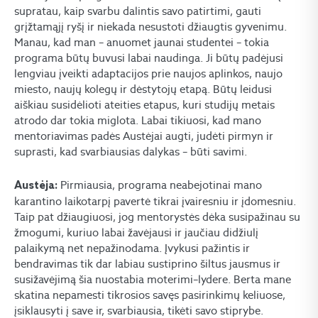
supratau, kaip svarbu dalintis savo patirtimi, gauti
grįžtamąjį ryšį ir niekada nesustoti džiaugtis gyvenimu.
Manau, kad man – anuomet jaunai studentei – tokia
programa būtų buvusi labai naudinga. Ji būtų padėjusi
lengviau įveikti adaptacijos prie naujos aplinkos, naujo
miesto, naujų kolegų ir dėstytojų etapą. Būtų leidusi
aiškiau susidėlioti ateities etapus, kuri studijų metais
atrodo dar tokia miglota. Labai tikiuosi, kad mano
mentoriavimas padės Austėjai augti, judėti pirmyn ir
suprasti, kad svarbiausias dalykas – būti savimi.
Pirmiausia, programa neabejotinai mano
Austėja:
karantino laikotarpį pavertė tikrai įvairesniu ir įdomesniu.
Taip pat džiaugiuosi, jog mentorystės dėka susipažinau su
žmogumi, kuriuo labai žavėjausi ir jaučiau didžiulį
palaikymą net nepažinodama. Įvykusi pažintis ir
bendravimas tik dar labiau sustiprino šiltus jausmus ir
susižavėjimą šia nuostabia moterimi–lydere. Berta mane
skatina nepamesti tikrosios savęs pasirinkimų keliuose,
įsiklausyti į save ir, svarbiausia, tikėti savo stiprybe.