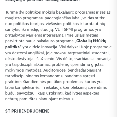
Turime dvi politikos mokslų bakalauro programas ir šešias
magistro programas, padengiančias labai įvairias sritis:
nuo politikos teorijos, viešosios politikos ir tarptautinių
santykių iki medijų studijų. VU TSPMI programos yra
pritaikytos įvairiems interesams. Praėjusiais metais
patvirtinta nauja bakalauro programa „
Globalių
iššūkių
“ yra didelė inovacija. Visi dalykai šioje programoje
politika
yra dėstomi angliškai, joje mokosi tarptautiniai studentai,
dėsto dėstytojai iš užsienio. Vis dėlto, svarbiausia inovacija
yra tarpdiscipliniškumas, problemų sprendimu grįstas
mokymosi metodas. Auditorijose, bendradarbiaujant
tarpdisciplininėms komandoms, bandoma spręsti
praktines šiandieninės politikos problemas, kurios yra
labai kompleksinės ir reikalauja kompleksinių sprendimo
būdų, pavyzdžiui, kaip užtikrinti, kad lyties aspektas
nebūtų pamirštas planuojant miestus.
STIPRI
BENDRUOMENĖ