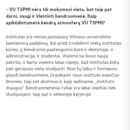
– VU TSPMI nėra tik mokymosi vieta, bet taip pat
darni, saugi ir klestinti bendruomenė. Kaip
apibūdintumėte bendrą atmosferą VU TSPMI?
Institutas yra vienas jauniausių Vilniaus universiteto
kamieninių padalinių. Kai prieš trisdešimt metų institutas
kūrėsi, jį bendromis pastangomis kūrė ir dėstytojai, ir
administracija, ir studentai. Visiems tai buvo nauja
patirtis, ir kartu visiems labai rūpėjo, kad institutas būtų
pati geriausia vieta studijuoti. Nuo tų laikų ir formavosi
glaudi bendruomenė, įtraukianti visus institute esančius
žmones, taip pat alumnus ir, kaip vadiname, „instituto
draugus“. Bendruomeniniai ryšiai yra labai svarbūs tiek
studijuojant, taip pat ir vėlesnėje karjeroje.