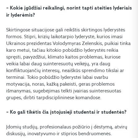
– Kokie įgūdžiai reikalingi, norint tapti ateities lyderiais
ir lyderėmis?
Skirtingose situacijose gali reikštis skirtingos lyderystės
formos. Stipri, krizių laikotarpio lyderystė, kurios imasi
Ukrainos prezidentas Volodymyras Zelenskis, puikiai tinka
karo metui, tačiau kitokio pobūdžio lyderystės reikia
spręsti, pavyzdžiui, klimato kaitos problemas, kuriose
veikia labai daug suinteresuotų veikėjų, yra daug
konfliktuojančių interesų, neaiškūs sprendimo tikslai ar
terminai. Tokio pobūdžio lyderystei labai svarbu
motyvacija, noras, kažką pakeisti, geras problemos
išmanymas, sugebėjimas telkti įvairias suinteresuotas
grupes, dirbti tarpdisciplininėse komandose.
– Ko gali tikėtis čia įstojusieji studentai ir studentės?
Įdomių studijų, profesionalaus požiūrio į dėstymą, atvirų
diskusijų, inovatyvumo ir stiprios bendruomenės.