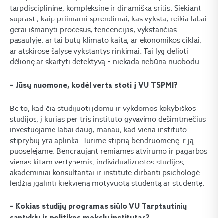
tarpdisciplininė, kompleksinė ir dinamiška sritis. Siekiant
suprasti, kaip priimami sprendimai, kas vyksta, reikia labai
gerai išmanyti procesus, tendencijas, vykstančias
pasaulyje: ar tai būtų klimato kaita, ar ekonomikos ciklai,
ar atskirose šalyse vykstantys rinkimai. Tai lyg dėlioti
dėlionę ar skaityti detektyvą
niekada nebūna nuobodu.
–
– Jūsų nuomone, kodėl verta stoti į VU TSPMI?
Be to, kad čia studijuoti įdomu ir vykdomos kokybiškos
studijos, į kurias per tris instituto gyvavimo dešimtmečius
investuojame labai daug, manau, kad viena instituto
stiprybių yra aplinka. Turime stiprią bendruomenę ir ją
puoselėjame. Bendraujant remiamės atvirumo ir pagarbos
vienas kitam vertybėmis, individualizuotos studijos,
akademiniai konsultantai ir institute dirbanti psichologė
leidžia įgalinti kiekvieną motyvuotą studentą ar studentę.
– Kokias studijų programas siūlo VU Tarptautinių
santykių ir politikos mokslų institutas?