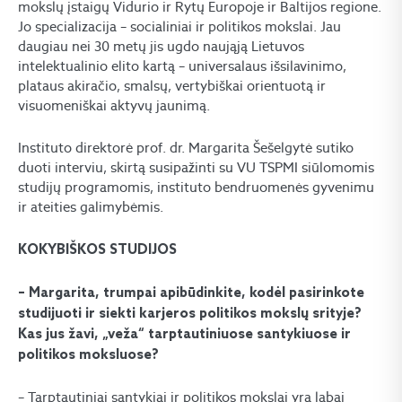
mokslų įstaigų Vidurio ir Rytų Europoje ir Baltijos regione.
Jo specializacija – socialiniai ir politikos mokslai. Jau
daugiau nei 30 metų jis ugdo naująją Lietuvos
intelektualinio elito kartą – universalaus išsilavinimo,
plataus akiračio, smalsų, vertybiškai orientuotą ir
visuomeniškai aktyvų jaunimą.
Instituto direktorė prof. dr. Margarita Šešelgytė sutiko
duoti interviu, skirtą susipažinti su VU TSPMI siūlomomis
studijų programomis, instituto bendruomenės gyvenimu
ir ateities galimybėmis.
KOKYBIŠKOS
STUDIJOS
– Margarita, trumpai apibūdinkite, kodėl pasirinkote
studijuoti ir siekti karjeros politikos mokslų srityje?
Kas jus žavi, „veža“ tarptautiniuose santykiuose ir
politikos moksluose?
– Tarptautiniai santykiai ir politikos mokslai yra labai