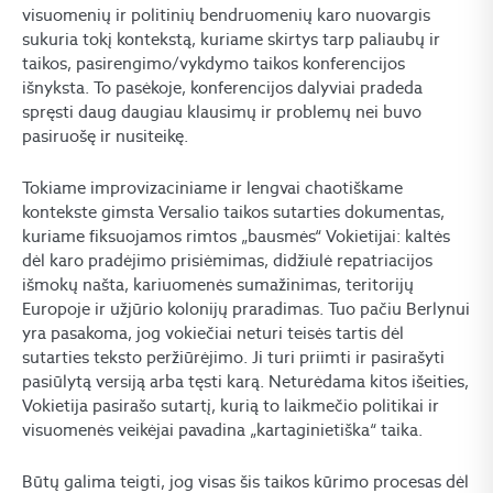
visuomenių ir politinių bendruomenių karo nuovargis
sukuria tokį kontekstą, kuriame skirtys tarp paliaubų ir
taikos, pasirengimo/vykdymo taikos konferencijos
išnyksta. To pasėkoje, konferencijos dalyviai pradeda
spręsti daug daugiau klausimų ir problemų nei buvo
pasiruošę ir nusiteikę.
​Tokiame improvizaciniame ir lengvai chaotiškame
kontekste gimsta Versalio taikos sutarties dokumentas,
kuriame fiksuojamos rimtos „bausmės“ Vokietijai: kaltės
dėl karo pradėjimo prisiėmimas, didžiulė repatriacijos
išmokų našta, kariuomenės sumažinimas, teritorijų
Europoje ir užjūrio kolonijų praradimas. Tuo pačiu Berlynui
yra pasakoma, jog vokiečiai neturi teisės tartis dėl
sutarties teksto peržiūrėjimo. Ji turi priimti ir pasirašyti
pasiūlytą versiją arba tęsti karą. Neturėdama kitos išeities,
Vokietija pasirašo sutartį, kurią to laikmečio politikai ir
visuomenės veikėjai pavadina „kartaginietiška“ taika.
​Būtų galima teigti, jog visas šis taikos kūrimo procesas dėl