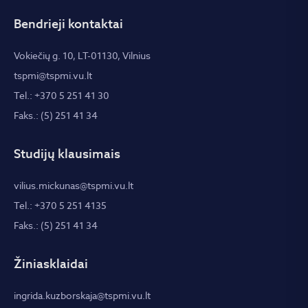
Bendrieji kontaktai
Vokiečių g. 10, LT-01130, Vilnius
tspmi@tspmi.vu.lt
Tel.: +370 5 251 41 30
Faks.: (5) 251 41 34
Studijų klausimais
vilius.mickunas@tspmi.vu.lt
Tel.: +370 5 251 4135
Faks.: (5) 251 41 34
Žiniasklaidai
ingrida.kuzborskaja@tspmi.vu.lt