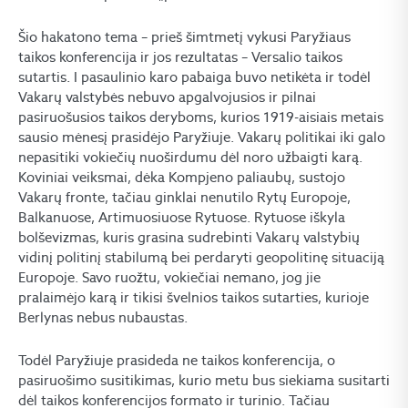
Šio hakatono tema – prieš šimtmetį vykusi Paryžiaus
taikos konferencija ir jos rezultatas – Versalio taikos
sutartis. I pasaulinio karo pabaiga buvo netikėta ir todėl
Vakarų valstybės nebuvo apgalvojusios ir pilnai
pasiruošusios taikos deryboms, kurios 1919-aisiais metais
sausio mėnesį prasidėjo Paryžiuje. Vakarų politikai iki galo
nepasitiki vokiečių nuoširdumu dėl noro užbaigti karą.
Koviniai veiksmai, dėka Kompjeno paliaubų, sustojo
Vakarų fronte, tačiau ginklai nenutilo Rytų Europoje,
Balkanuose, Artimuosiuose Rytuose. Rytuose iškyla
bolševizmas, kuris grasina sudrebinti Vakarų valstybių
vidinį politinį stabilumą bei perdaryti geopolitinę situaciją
Europoje. Savo ruožtu, vokiečiai nemano, jog jie
pralaimėjo karą ir tikisi švelnios taikos sutarties, kurioje
Berlynas nebus nubaustas.
Todėl Paryžiuje prasideda ne taikos konferencija, o
pasiruošimo susitikimas, kurio metu bus siekiama susitarti
dėl taikos konferencijos formato ir turinio. Tačiau