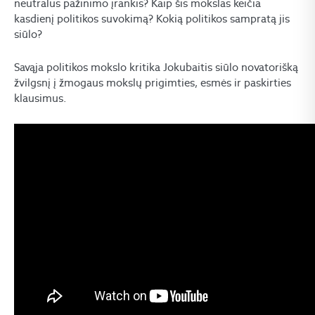
neutralus pažinimo įrankis? Kaip šis mokslas keičia
kasdienį politikos suvokimą? Kokią politikos sampratą jis
siūlo?
Savąja politikos mokslo kritika Jokubaitis siūlo novatorišką
žvilgsnį į žmogaus mokslų prigimties, esmės ir paskirties
klausimus.