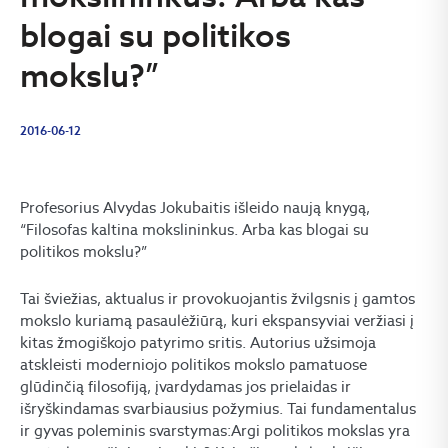
blogai su politikos
mokslu?”
2016-06-12
Profesorius Alvydas Jokubaitis išleido naują knygą,
“Filosofas kaltina mokslininkus. Arba kas blogai su
politikos mokslu?”
Tai šviežias, aktualus ir provokuojantis žvilgsnis į gamtos
mokslo kuriamą pasaulėžiūrą, kuri ekspansyviai veržiasi į
kitas žmogiškojo patyrimo sritis. Autorius užsimoja
atskleisti moderniojo politikos mokslo pamatuose
glūdinčią filosofiją, įvardydamas jos prielaidas ir
išryškindamas svarbiausius požymius. Tai fundamentalus
ir gyvas poleminis svarstymas:Argi politikos mokslas yra