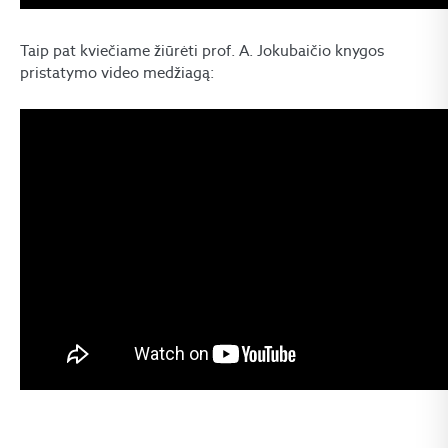
Taip pat kviečiame žiūrėti prof. A. Jokubaičio knygos
pristatymo video medžiagą: