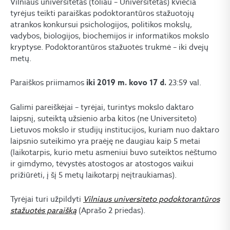
Vilniaus universitetas (toliau – Universitetas) kviečia
tyrėjus teikti paraiškas podoktorantūros stažuotojų
atrankos konkursui psichologijos, politikos mokslų,
vadybos, biologijos, biochemijos ir informatikos mokslo
kryptyse. Podoktorantūros stažuotės trukmė – iki dvejų
metų.
Paraiškos priimamos
23:59 val.
iki 2019 m. kovo 17 d.
Galimi pareiškėjai – tyrėjai, turintys mokslo daktaro
laipsnį, suteiktą užsienio arba kitos (ne Universiteto)
Lietuvos mokslo ir studijų institucijos, kuriam nuo daktaro
laipsnio suteikimo yra praėję ne daugiau kaip 5 metai
(laikotarpis, kurio metu asmeniui buvo suteiktos nėštumo
ir gimdymo, tėvystės atostogos ar atostogos vaikui
prižiūrėti, į šį 5 metų laikotarpį neįtraukiamas).
Tyrėjai turi užpildyti
Vilniaus universiteto podoktorantūros
stažuotės paraišką
(Aprašo 2 priedas).