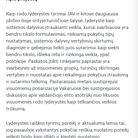
Kaip rodo lyderystės tyrimai JAV ir kitose daugiausia
įdirbio šioje srityje turinčiose šalyse, lyderystė kaip
sistemos dalyvius įtraukianti veikla, kuriai svarbiausia yra
bendro tikslo formulavimas, reikiamų pokyčių tipų
nustatymas, sistemos dalyvių vertybinių skirtumų
diagnozė ir gebėjimai telkti juos sutarimui kaip siekti
bendro tikslo, išlieka reta ir rizikinga veikla, ypač
politikoje. Paskatos įtikti rinkėjams paprastai yra
svarbesnės už visuomenės grupių, turinčių skirtingas
vertybes ir nuostatas apie reikalingus pokyčius įtraukimą
ir sutarimo telkimą. Pastaraisiais metais sustiprėjusi
visuomenių poliarizacija Vakaruose bei sustiprėjusios
diskusijos apie valdančiojo elito atotrūkį nuo likusios
visuomenės rodo lyderystės kaip telkiančios veiklos
trūkumą.
Lyderystės raiškos tyrimų poreikį ir aktualumą lemia tai,
jog pasaulyje vykstantys pokyčiai reiškia nuolatinį poreikį
ieškoti būdų kaip išlikti ir klestėti nuolatinio