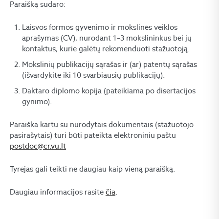
Paraišką sudaro:
Laisvos formos gyvenimo ir mokslinės veiklos
aprašymas (CV), nurodant 1–3 mokslininkus bei jų
kontaktus, kurie galėtų rekomenduoti stažuotoją.
Mokslinių publikacijų sąrašas ir (ar) patentų sąrašas
(išvardykite iki 10 svarbiausių publikacijų).
Daktaro diplomo kopija (pateikiama po disertacijos
gynimo).
Paraiška kartu su nurodytais dokumentais (stažuotojo
pasirašytais) turi būti pateikta elektroniniu paštu
postdoc@cr.vu.lt
Tyrėjas gali teikti ne daugiau kaip vieną paraišką.
Daugiau informacijos rasite
čia
.