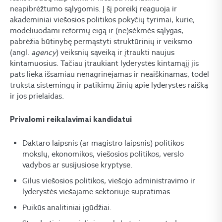
neapibrėžtumo sąlygomis. Į šį poreikį reaguoja ir
akademiniai viešosios politikos pokyčių tyrimai, kurie,
modeliuodami reformų eigą ir (ne)sėkmės sąlygas,
pabrėžia būtinybę permąstyti struktūrinių ir veiksmo
(angl.
agency
) veiksnių sąveiką ir įtraukti naujus
kintamuosius. Tačiau įtraukiant lyderystės kintamąjį jis
pats lieka išsamiau nenagrinėjamas ir neaiškinamas, todėl
trūksta sistemingų ir patikimų žinių apie lyderystės raišką
ir jos prielaidas.
Privalomi reikalavimai kandidatui
Daktaro laipsnis (ar magistro laipsnis) politikos
mokslų, ekonomikos, viešosios politikos, verslo
vadybos ar susijusiose kryptyse.
Gilus viešosios politikos, viešojo administravimo ir
lyderystės viešajame sektoriuje supratimas.
Puikūs analitiniai įgūdžiai.