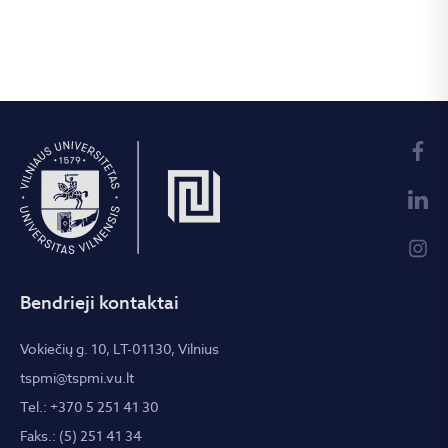
Bendrieji kontaktai
Vokiečių g. 10, LT-01130, Vilnius
tspmi@tspmi.vu.lt
Tel.: +370 5 251 41 30
Faks.: (5) 251 41 34