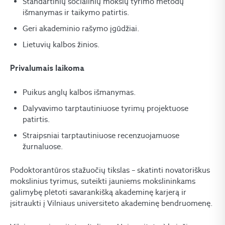
Standartinių socialinių mokslų tyrimo metodų
išmanymas ir taikymo patirtis.
Geri akademinio rašymo įgūdžiai.
Lietuvių kalbos žinios.
Privalumais laikoma
Puikus anglų kalbos išmanymas.
Dalyvavimo tarptautiniuose tyrimų projektuose
patirtis.
Straipsniai tarptautiniuose recenzuojamuose
žurnaluose.
Podoktorantūros stažuočių tikslas – skatinti novatoriškus
mokslinius tyrimus, suteikti jauniems mokslininkams
galimybę plėtoti savarankišką akademinę karjerą ir
įsitraukti į Vilniaus universiteto akademinę bendruomenę.