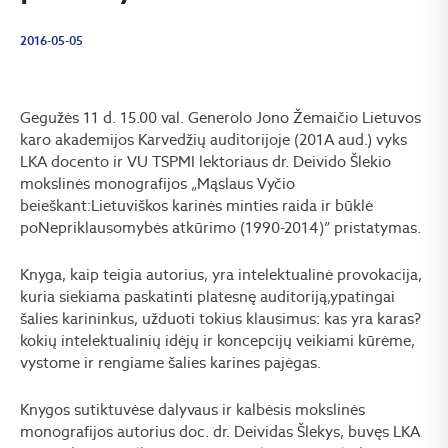
2016-05-05
Gegužės 11 d. 15.00 val. Generolo Jono Žemaičio Lietuvos
karo akademijos Karvedžių auditorijoje (201A aud.) vyks
LKA docento ir VU TSPMI lektoriaus dr. Deivido Šlekio
mokslinės monografijos „Mąslaus Vyčio
beieškant:Lietuviškos karinės minties raida ir būklė
poNepriklausomybės atkūrimo (1990-2014)” pristatymas.
Knyga, kaip teigia autorius, yra intelektualinė provokacija,
kuria siekiama paskatinti platesnę auditoriją,ypatingai
šalies karininkus, užduoti tokius klausimus: kas yra karas?
kokių intelektualinių idėjų ir koncepcijų veikiami kūrėme,
vystome ir rengiame šalies karines pajėgas.
Knygos sutiktuvėse dalyvaus ir kalbėsis mokslinės
monografijos autorius doc. dr. Deividas Šlekys, buvęs LKA