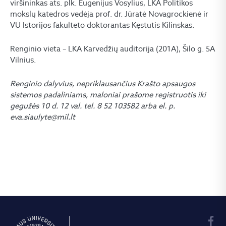
viršininkas ats. plk. Eugenijus Vosylius, LKA Politikos
mokslų katedros vedėja prof. dr. Jūratė Novagrockienė ir
VU Istorijos fakulteto doktorantas Kęstutis Kilinskas.
Renginio vieta – LKA Karvedžių auditorija (201A), Šilo g. 5A
Vilnius.
Renginio dalyvius, nepriklausančius Krašto apsaugos
sistemos padaliniams, maloniai prašome registruotis iki
gegužės 10 d. 12 val. tel. 8 52 103582 arba el. p.
eva.siaulyte@mil.lt