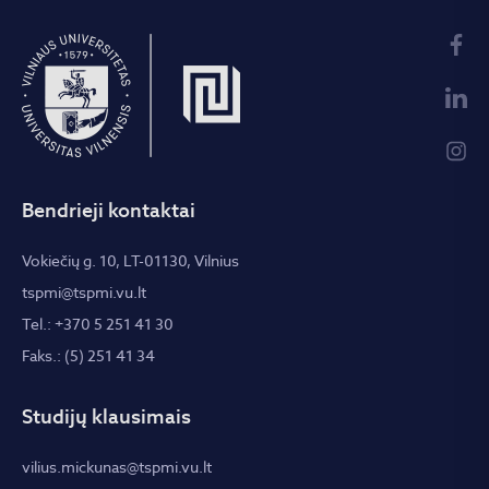
Bendrieji kontaktai
Vokiečių g. 10, LT-01130, Vilnius
tspmi@tspmi.vu.lt
Tel.: +370 5 251 41 30
Faks.: (5) 251 41 34
Studijų klausimais
vilius.mickunas@tspmi.vu.lt