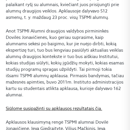
palaikant ryšį su alumnais, kviečiant juos prisijungti prie
alumnų draugijos veiklos. Apklausoje dalyvavo 512
asmenų, t. y. maždaug 23 proc. visų TSPMI alumnų.
Anot TSPMI Alumni draugijos valdybos pirmininkės
Dovilės Jonavičienės, kuo geriau suprasime, kaip
alumnams sekėsi po baigimo, kur jie nuėjo dirbti, kokią
ekspertizę turi, tuo bus lengviau pasiūlyti aktualias veiklas
alumnų draugijos kontekste ir tuo bus aiškiau Institutui,
kokias studijas siūlyti, kokių įgūdžių mokyti, kokias esamas
studijų programų spragas užpildyti. Tai pirmoji tokia
išsami TSPMI alumnų apklausa. Pirmasis bandymas, tačiau
mažesnės apimties, buvo 2011m. Instituto administracijos
kartu su studentais atlikta apklausa, kurioje dalyvavo 162
alumnai.
Siūlome susipažinti su apklausos rezultatais čia.
Apklausos klausimyną rengė TSPMI alumnai Dovilė
Jonavičienė, Ieva Giedraitytė, Vilius Mačkinis, Ieva