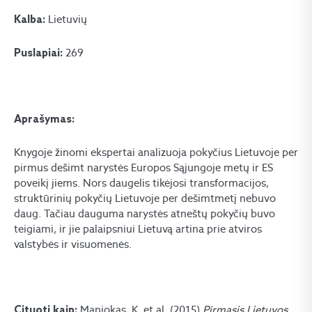
Lietuvių
Kalba:
269
Puslapiai:
Aprašymas:
Knygoje žinomi ekspertai analizuoja pokyčius Lietuvoje per
pirmus dešimt narystės Europos Sąjungoje metų ir ES
poveikį jiems. Nors daugelis tikėjosi transformacijos,
struktūrinių pokyčių Lietuvoje per dešimtmetį nebuvo
daug. Tačiau dauguma narystės atneštų pokyčių buvo
teigiami, ir jie palaipsniui Lietuvą artina prie atviros
valstybės ir visuomenės.
Maniokas, K. et al. (2015)
Pirmasis Lietuvos
Cituoti kaip: