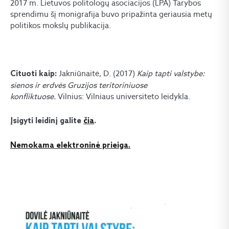
2017 m. Lietuvos politologų asociacijos (LPA) Tarybos
sprendimu šį monigrafija buvo pripažinta geriausia metų
politikos mokslų publikacija.
Jakniūnaitė, D. (2017)
Kaip tapti valstybe:
Cituoti kaip:
sienos ir erdvės Gruzijos teritoriniuose
konfliktuose.
Vilnius: Vilniaus universiteto leidykla.
Įsigyti leidinį galite
čia
.
Nemokama elektroninė prieiga.