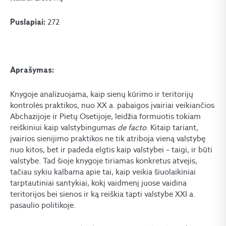
272
Puslapiai:
Aprašymas:
Knygoje analizuojama, kaip sienų kūrimo ir teritorijų
kontrolės praktikos, nuo XX a. pabaigos įvairiai veikiančios
Abchazijoje ir Pietų Osetijoje, leidžia formuotis tokiam
reiškiniui kaip valstybingumas
de facto
. Kitaip tariant,
įvairios sienijimo praktikos ne tik atriboja vieną valstybę
nuo kitos, bet ir padeda elgtis kaip valstybei – taigi, ir būti
valstybe. Tad šioje knygoje tiriamas konkretus atvejis,
tačiau sykiu kalbama apie tai, kaip veikia šiuolaikiniai
tarptautiniai santykiai, kokį vaidmenį juose vaidina
teritorijos bei sienos ir ką reiškia tapti valstybe XXI a.
pasaulio politikoje.