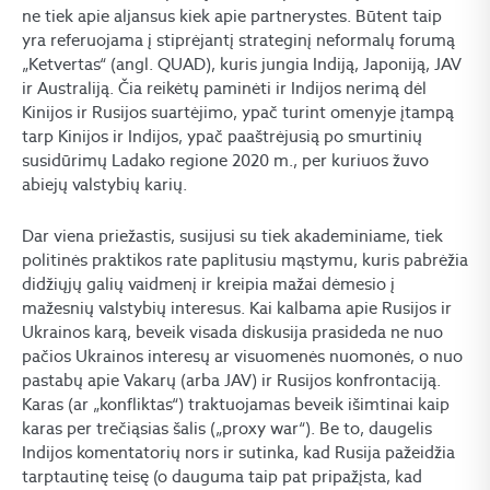
ne tiek apie aljansus kiek apie partnerystes. Būtent taip
yra referuojama į stiprėjantį strateginį neformalų forumą
„Ketvertas“ (angl. QUAD), kuris jungia Indiją, Japoniją, JAV
ir Australiją. Čia reikėtų paminėti ir Indijos nerimą dėl
Kinijos ir Rusijos suartėjimo, ypač turint omenyje įtampą
tarp Kinijos ir Indijos, ypač paaštrėjusią po smurtinių
susidūrimų Ladako regione 2020 m., per kuriuos žuvo
abiejų valstybių karių.
Dar viena priežastis, susijusi su tiek akademiniame, tiek
politinės praktikos rate paplitusiu mąstymu, kuris pabrėžia
didžiųjų galių vaidmenį ir kreipia mažai dėmesio į
mažesnių valstybių interesus. Kai kalbama apie Rusijos ir
Ukrainos karą, beveik visada diskusija prasideda ne nuo
pačios Ukrainos interesų ar visuomenės nuomonės, o nuo
pastabų apie Vakarų (arba JAV) ir Rusijos konfrontaciją.
Karas (ar „konfliktas“) traktuojamas beveik išimtinai kaip
karas per trečiąsias šalis („proxy war“). Be to, daugelis
Indijos komentatorių nors ir sutinka, kad Rusija pažeidžia
tarptautinę teisę (o dauguma taip pat pripažįsta, kad