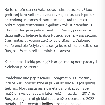
Be to, priešingai nei Vakaruose, Indija pasisako už kuo
greitesnį karo veiksmų sustabdymą, paliaubas ir politinį
sprendimą, iš esmės darant prielaidą, kad tai reikštų
reikšmingus teritorinius ir galbūt kitokius praradimus
Ukrainai. Indija nepalaiko sankcijų Rusijai, perka iš jos
daug naftos. Indijoje lankosi Rusijos lyderiai – pavyzdžiui,
šiais metais vykusioje aukšto lygio „Raisina Dialogue“
konferencijoje Delyje viena sesija buvo skirta pokalbiui su
Rusijos užsienio reikalų ministru Lavrovu.
Kaip suprasti tokią poziciją? Ir ar galime ką nors padaryti,
siekdami ją pakeisti?
Pradėkime nuo paprasčiausių pragmatinių sumetimų.
Indijos kariuomenė stipriai priklauso nuo Rusijos ginklų
tiekimo. Nors pastaraisiais metais ši priklausomybė
mažėjo, ji vis dar sudaro labai reikšmingą dalį – 2017 m.
Rusijoje pagaminti ginklai sudarė 62 procentus, o 2022
metais – 45 procentus
Indijos arsenalo
. Indijoje