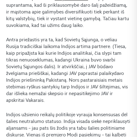
suprantama, kad ši priklausomybė daro šalį pažeidžiamą,
ir mąstoma apie galimybes diversifikuoti tiek perkant iš
kitų valstybių, tiek ir vystant vietinę gamybą. Tačiau kartu
suvokiama, kad tai užims daug laiko.
Antra priežastis yra ta, kad Sovietų Sąjunga, o vėliau
Rusija tradiciškai laikoma Indijos artima partnere. (Tiesa,
kaip pripažįsta kai kurie Indijos analitikai, čia slypi tam
tikras nenuoseklumas, kadangi Ukraina buvo svarbi
Sovietų Sąjungos dalis). Ir atvirkščiai, į JAV būdavo
žvelgiama priešiškai, kadangi JAV paprastai palaikydavo
Indijos priešininką Pakistaną. Nors pastaraisiais metais
stebimas ryškus santykių tarp Indijos ir JAV šiltėjimas, vis
dar išlieka nemažai skepsio ir nepasitikėjimo JAV ir
apskritai Vakarais.
Indijos užsienio reikalų politikoje vyrauja konsensusas dėl
šalies neutralumo statuso. Indija visada siekė nepriklausyti
aljansams – jau pats šis žodis yra tabu šalies politiniame
diskurse. Vienas iš premjero Modi pasiekimų – tai kalbėti