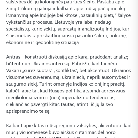
valstybes dėl jų kolonijinės patirties šleifo. Pastaba apie
žinių trūkumą galioja ir kalbant apie mūsų pačių menką
išmanymą apie Indijoje bei kitose „pasaulinių pietų“ šalyse
vykstančius procesus. Lietuvoje yra labai nedaug
specialistų, kurie sektų, suprastų ir analizuotų Indijos, kuri
šiais metais tapo skaitlingiausia pasaulio šalimi, politinę,
ekonominę ir geopolitinę situaciją.
Antras – konstruoti diskusiją apie karą, pradedant analizę
būtent nuo Ukrainos interesų. Pabrėžti, kad tai nėra
Vakarų „surežisuotas“ „konfliktas“, bet akcentuoti Ukrainos
visuomenės suverenumą, ukrainiečių nepriklausomybės ir
saugumo siekį. Turint omenyje Indijos kolonijinę praeitį,
kalbėti apie tai, kad Rusijos politika atspindi agresyvaus
(neo)kolonializmo ir (neo)imperializmo tendencijas,
siekiančias pavergti kitas tautas, atimti iš jų laisvo
apsisprendimo teisę.
Kalbant apie kitas mūsų regiono valstybes, akcentuoti, kad
mūsų visuomenėse buvo aiškus sutarimas dėl noro