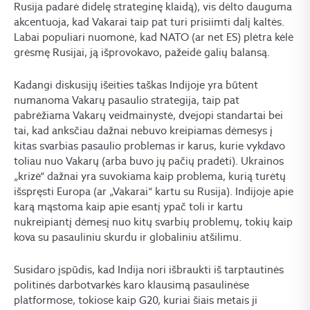
Rusija padarė didelę strateginę klaidą), vis dėlto dauguma
akcentuoja, kad Vakarai taip pat turi prisiimti dalį kaltės.
Labai populiari nuomonė, kad NATO (ar net ES) plėtra kėlė
grėsmę Rusijai, ją išprovokavo, pažeidė galių balansą.
Kadangi diskusijų išeities taškas Indijoje yra būtent
numanoma Vakarų pasaulio strategija, taip pat
pabrėžiama Vakarų veidmainystė, dvejopi standartai bei
tai, kad anksčiau dažnai nebuvo kreipiamas dėmesys į
kitas svarbias pasaulio problemas ir karus, kurie vykdavo
toliau nuo Vakarų (arba buvo jų pačių pradėti). Ukrainos
„krizė“ dažnai yra suvokiama kaip problema, kurią turėtų
išspręsti Europa (ar „Vakarai“ kartu su Rusija). Indijoje apie
karą mąstoma kaip apie esantį ypač toli ir kartu
nukreipiantį dėmesį nuo kitų svarbių problemų, tokių kaip
kova su pasauliniu skurdu ir globaliniu atšilimu.
Susidaro įspūdis, kad Indija nori išbraukti iš tarptautinės
politinės darbotvarkės karo klausimą pasaulinėse
platformose, tokiose kaip G20, kuriai šiais metais ji