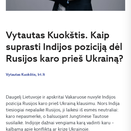
Vytautas Kuokštis. Kaip
suprasti Indijos poziciją dėl
Rusijos karo prieš Ukrainą?
Vytautas Kuokštis, lrt.lt
Daugelį Lietuvoje ir apskritai Vakaruose nuvylė Indijos
pozicija Rusijos karo prieš Ukrainą klausimu. Nors Indija
tiesiogiai nepalaikė Rusijos, ji laikėsi iš esmės neutraliai:
karo nepasmerkė, o balsuojant Jungtinėse Tautose
susilaikė. Indijoje dažnai vengiama karą vadinti karu –
kalbama apie konfliktą ar krizę Ukrainoje.