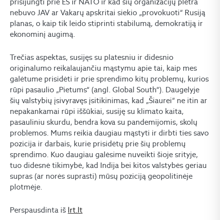
prisijungti prie ES ir NATO ir kad šių organizacijų plėtra
nebuvo JAV ar Vakarų apskritai siekio „provokuoti“ Rusiją
planas, o kaip tik leido stiprinti stabilumą, demokratiją ir
ekonominį augimą.
Trečias aspektas, susijęs su platesniu ir didesnio
originalumo reikalaujančiu mąstymu apie tai, kaip mes
galėtume prisidėti ir prie sprendimo kitų problemų, kurios
rūpi pasaulio „Pietums“ (angl. Global South“). Daugelyje
šių valstybių įsivyravęs įsitikinimas, kad „Šiaurei“ ne itin ar
nepakankamai rūpi iššūkiai, susiję su klimato kaita,
pasauliniu skurdu, bendra kova su pandemijomis, skolų
problemos. Mums reikia daugiau mąstyti ir dirbti ties savo
pozicija ir darbais, kurie prisidėtų prie šių problemų
sprendimo. Kuo daugiau galėsime nuveikti šioje srityje,
tuo didesnė tikimybė, kad Indija bei kitos valstybės geriau
supras (ar norės suprasti) mūsų poziciją geopolitinėje
plotmėje.
Perspausdinta iš
lrt.lt