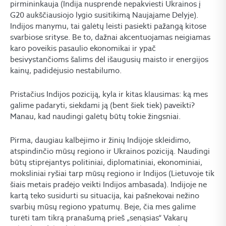
pirmininkauja (Indija nusprendė nepakviesti Ukrainos į
G20 aukščiausiojo lygio susitikimą Naujajame Delyje).
Indijos manymu, tai galėtų leisti pasiekti pažangą kitose
svarbiose srityse. Be to, dažnai akcentuojamas neigiamas
karo poveikis pasaulio ekonomikai ir ypač
besivystančioms šalims dėl išaugusių maisto ir energijos
kainų, padidėjusio nestabilumo.
Pristačius Indijos poziciją, kyla ir kitas klausimas: ką mes
galime padaryti, siekdami ją (bent šiek tiek) paveikti?
Manau, kad naudingi galėtų būtų tokie žingsniai.
Pirma, daugiau kalbėjimo ir žinių Indijoje skleidimo,
atspindinčio mūsų regiono ir Ukrainos poziciją. Naudingi
būtų stiprėjantys politiniai, diplomatiniai, ekonominiai,
moksliniai ryšiai tarp mūsų regiono ir Indijos (Lietuvoje tik
šiais metais pradėjo veikti Indijos ambasada). Indijoje ne
kartą teko susidurti su situacija, kai pašnekovai nežino
svarbių mūsų regiono ypatumų. Beje, čia mes galime
turėti tam tikrą pranašumą prieš „senąsias“ Vakarų