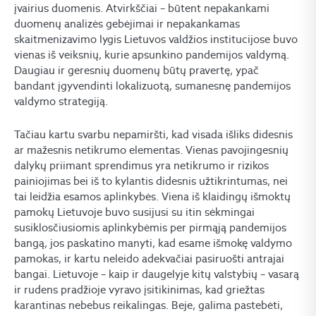
įvairius duomenis. Atvirkščiai – būtent nepakankami
duomenų analizės gebėjimai ir nepakankamas
skaitmenizavimo lygis Lietuvos valdžios institucijose buvo
vienas iš veiksnių, kurie apsunkino pandemijos valdymą.
Daugiau ir geresnių duomenų būtų pravertę, ypač
bandant įgyvendinti lokalizuotą, sumanesnę pandemijos
valdymo strategiją.
Tačiau kartu svarbu nepamiršti, kad visada išliks didesnis
ar mažesnis netikrumo elementas. Vienas pavojingesnių
dalykų priimant sprendimus yra netikrumo ir rizikos
painiojimas bei iš to kylantis didesnis užtikrintumas, nei
tai leidžia esamos aplinkybės. Viena iš klaidingų išmoktų
pamokų Lietuvoje buvo susijusi su itin sėkmingai
susiklosčiusiomis aplinkybėmis per pirmąją pandemijos
bangą, jos paskatino manyti, kad esame išmokę valdymo
pamokas, ir kartu neleido adekvačiai pasiruošti antrajai
bangai. Lietuvoje – kaip ir daugelyje kitų valstybių – vasarą
ir rudens pradžioje vyravo įsitikinimas, kad griežtas
karantinas nebebus reikalingas. Beje, galima pastebėti,