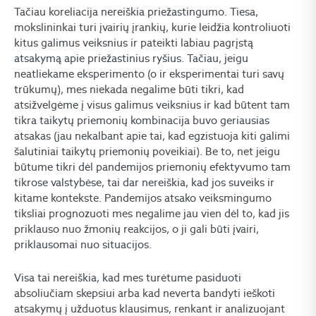
Tačiau koreliacija nereiškia priežastingumo. Tiesa,
mokslininkai turi įvairių įrankių, kurie leidžia kontroliuoti
kitus galimus veiksnius ir pateikti labiau pagrįstą
atsakymą apie priežastinius ryšius. Tačiau, jeigu
neatliekame eksperimento (o ir eksperimentai turi savų
trūkumų), mes niekada negalime būti tikri, kad
atsižvelgėme į visus galimus veiksnius ir kad būtent tam
tikra taikytų priemonių kombinacija buvo geriausias
atsakas (jau nekalbant apie tai, kad egzistuoja kiti galimi
šalutiniai taikytų priemonių poveikiai). Be to, net jeigu
būtume tikri dėl pandemijos priemonių efektyvumo tam
tikrose valstybėse, tai dar nereiškia, kad jos suveiks ir
kitame kontekste. Pandemijos atsako veiksmingumo
tiksliai prognozuoti mes negalime jau vien dėl to, kad jis
priklauso nuo žmonių reakcijos, o ji gali būti įvairi,
priklausomai nuo situacijos.
Visa tai nereiškia, kad mes turėtume pasiduoti
absoliučiam skepsiui arba kad neverta bandyti ieškoti
atsakymų į užduotus klausimus, renkant ir analizuojant