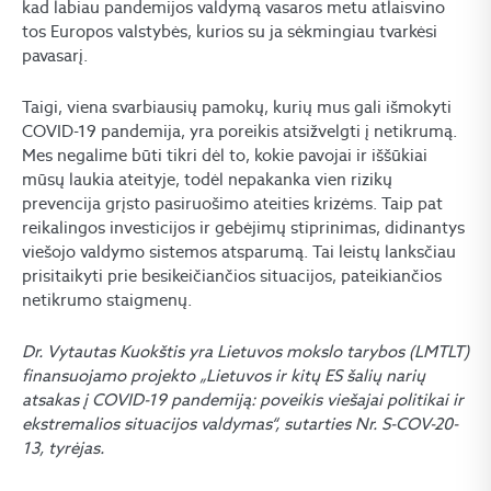
kad labiau pandemijos valdymą vasaros metu atlaisvino
tos Europos valstybės, kurios su ja sėkmingiau tvarkėsi
pavasarį.
Taigi, viena svarbiausių pamokų, kurių mus gali išmokyti
COVID-19 pandemija, yra poreikis atsižvelgti į netikrumą.
Mes negalime būti tikri dėl to, kokie pavojai ir iššūkiai
mūsų laukia ateityje, todėl nepakanka vien rizikų
prevencija grįsto pasiruošimo ateities krizėms. Taip pat
reikalingos investicijos ir gebėjimų stiprinimas, didinantys
viešojo valdymo sistemos atsparumą. Tai leistų lanksčiau
prisitaikyti prie besikeičiančios situacijos, pateikiančios
netikrumo staigmenų.
Dr. Vytautas Kuokštis yra Lietuvos mokslo tarybos (LMTLT)
finansuojamo projekto „Lietuvos ir kitų ES šalių narių
atsakas į COVID-19 pandemiją: poveikis viešajai politikai ir
ekstremalios situacijos valdymas“, sutarties Nr. S-COV-20-
13, tyrėjas.