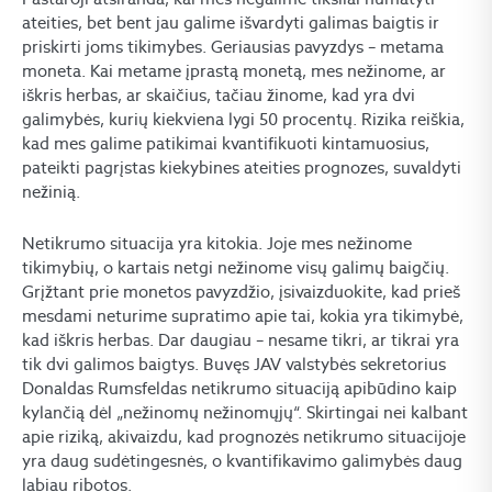
ateities, bet bent jau galime išvardyti galimas baigtis ir
priskirti joms tikimybes. Geriausias pavyzdys – metama
moneta. Kai metame įprastą monetą, mes nežinome, ar
iškris herbas, ar skaičius, tačiau žinome, kad yra dvi
galimybės, kurių kiekviena lygi 50 procentų. Rizika reiškia,
kad mes galime patikimai kvantifikuoti kintamuosius,
pateikti pagrįstas kiekybines ateities prognozes, suvaldyti
nežinią.
Netikrumo situacija yra kitokia. Joje mes nežinome
tikimybių, o kartais netgi nežinome visų galimų baigčių.
Grįžtant prie monetos pavyzdžio, įsivaizduokite, kad prieš
mesdami neturime supratimo apie tai, kokia yra tikimybė,
kad iškris herbas. Dar daugiau – nesame tikri, ar tikrai yra
tik dvi galimos baigtys. Buvęs JAV valstybės sekretorius
Donaldas Rumsfeldas netikrumo situaciją apibūdino kaip
kylančią dėl „nežinomų nežinomųjų“. Skirtingai nei kalbant
apie riziką, akivaizdu, kad prognozės netikrumo situacijoje
yra daug sudėtingesnės, o kvantifikavimo galimybės daug
labiau ribotos.