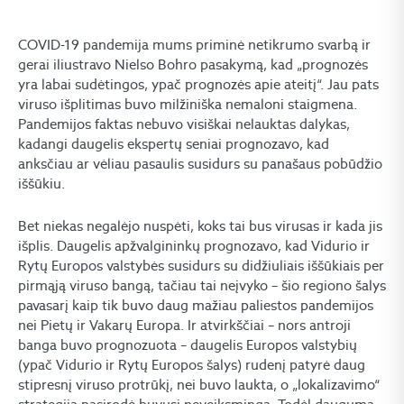
COVID-19 pandemija mums priminė netikrumo svarbą ir
gerai iliustravo Nielso Bohro pasakymą, kad „prognozės
yra labai sudėtingos, ypač prognozės apie ateitį“. Jau pats
viruso išplitimas buvo milžiniška nemaloni staigmena.
Pandemijos faktas nebuvo visiškai nelauktas dalykas,
kadangi daugelis ekspertų seniai prognozavo, kad
anksčiau ar vėliau pasaulis susidurs su panašaus pobūdžio
iššūkiu.
Bet niekas negalėjo nuspėti, koks tai bus virusas ir kada jis
išplis. Daugelis apžvalgininkų prognozavo, kad Vidurio ir
Rytų Europos valstybės susidurs su didžiuliais iššūkiais per
pirmąją viruso bangą, tačiau tai neįvyko – šio regiono šalys
pavasarį kaip tik buvo daug mažiau paliestos pandemijos
nei Pietų ir Vakarų Europa. Ir atvirkščiai – nors antroji
banga buvo prognozuota – daugelis Europos valstybių
(ypač Vidurio ir Rytų Europos šalys) rudenį patyrė daug
stipresnį viruso protrūkį, nei buvo laukta, o „lokalizavimo“