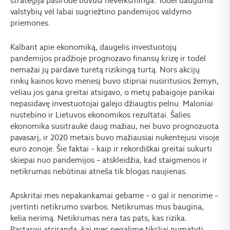
strategija pasirodė buvusi neveiksminga. Todėl dauguma
valstybių vėl labai sugriežtino pandemijos valdymo
priemones.
Kalbant apie ekonomiką, daugelis investuotojų
pandemijos pradžioje prognozavo finansų krizę ir todėl
nemažai jų pardavė turėtą rizikingą turtą. Nors akcijų
rinkų kainos kovo mėnesį buvo stipriai nusiritusios žemyn,
vėliau jos gana greitai atsigavo, o metų pabaigoje panikai
nepasidavę investuotojai galėjo džiaugtis pelnu. Maloniai
nustebino ir Lietuvos ekonomikos rezultatai. Šalies
ekonomika susitraukė daug mažiau, nei buvo prognozuota
pavasarį, ir 2020 metais buvo mažiausiai nukentėjusi visoje
euro zonoje. Šie faktai – kaip ir rekordiškai greitai sukurti
skiepai nuo pandemijos – atskleidžia, kad staigmenos ir
netikrumas nebūtinai atneša tik blogas naujienas.
Apskritai mes nepakankamai gebame – o gal ir nenorime –
įvertinti netikrumo svarbos. Netikrumas mus baugina,
kelia nerimą. Netikrumas nėra tas pats, kas rizika.
Pastaroji atsiranda, kai mes negalime tiksliai numatyti