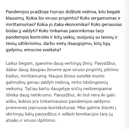
Pandemijos pradžioje tvyrojo didžiulė nežinia, kilo begalė
klausimų. Kokia šio viruso prigimtis? Koks sergamumas ir
mirštamumas? Kokia jo įtaka ekonomikai? Koks geriausias
būdas jį valdyti? Koks tinkamas pasirinkimas tarp
pandemijos kontrolės ir kitų siekių, susijusių su laisvių ir
teisių užtikrinimu, darbo vietų išsaugojimu, kitų ligų
gydymu, emocine sveikata?
Laikui bėgant, įgavome daug vertingų žinių. Pavyzdžiui,
dabar daug daugiau žinome apie viruso prigimtį, plitimo
būdus, mirštamumą. Naujos žinios suteikė mums
galimybių geriau valdyti nežinią, imtis tikslingesnių
veiksmų. Tačiau kartu daugelyje sričių neišvengiamai
išlieka daug netikrumo. Pavyzdžiui, iki šiol nėra iki galo
aišku, kokios yra tinkamiausios pandemijos valdymo
priemonės įvairiuose kontekstuose. Mes galime žiūrėti į
skirtingų šalių pavyzdžius ir ieškoti koreliacijos tarp jų
atsako ir viruso išplitimo.